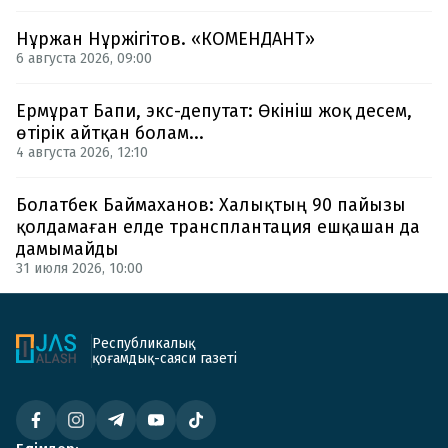
Нұржан Нұржігітов. «КОМЕНДАНТ»
6 августа 2026, 09:00
Ермұрат Бапи, экс-депутат: Өкініш жоқ десем,
өтірік айтқан болам...
4 августа 2026, 12:10
Болатбек Баймаханов: Халықтың 90 пайызы
қолдамаған елде трансплантация ешқашан да
дамымайды
31 июля 2026, 10:00
Республикалық
қоғамдық-саяси газеті