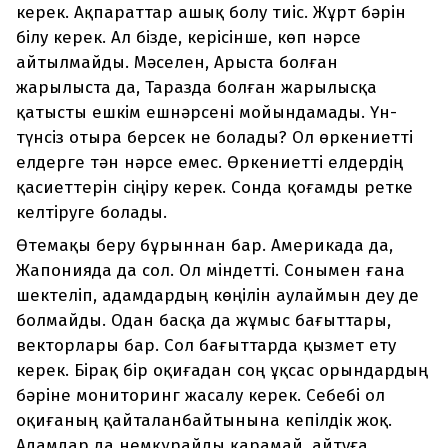
керек. Ақпараттар ашық болу тиіс. Жұрт бәрін
білу керек. Ал бізде, керісінше, көп нәрсе
айтылмайды. Мәселен, Арыста болған
жарылыста да, Таразда болған жарылысқа
қатысты ешкім ешнәрсені мойындамады. Үн-
түнсіз отыра берсек не болады? Ол өркениетті
елдерге тән нәрсе емес. Өркениетті елдердің
қасиеттерін сіңіру керек. Сонда қоғамды ретке
келтіруге болады.
Өтемақы беру бұрыннан бар. Америкада да,
Жапонияда да сол. Ол міндетті. Сонымен ғана
шектеліп, адамдардың көңілін аулаймын деу де
болмайды. Одан басқа да жұмыс бағыттары,
векторлары бар. Сол бағыттарда қызмет ету
керек. Бірақ бір оқиғадан соң ұқсас орындардың
бәріне мониторинг жасалу керек. Себебі ол
оқиғаның қайталанбайтынына кепілдік жоқ.
Адамдар да немқұрайды қарамай, айтуға,