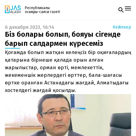
Республикалық
қоғамдық-саяси газеті
6 декабря 2023, 16:14
Кейіпкер
Жаңалықтар
Біз болары болып, бояуы сіңгенде
Спорт
Газетке жазылу
Live
барып салдармен күресеміз
PDF форматтағы газетті ай сайын электронды
Руханият
Қоғамда болып жатқан келеңсіз бір оқиғалардың
поштаңызға алып отырыңыз. Жаңа нөмір
Аймақ
шыққан сәтте сізге бірден жіберіледі. Тек email
қатарына бірнеше қалада орын алған
Архив
енгізіңіз, біз қалғанын өзіміз жібереміз.
Заң және тәртіп
жарылыстар, орман өрті, мемлекеттік,
жекеменшік жерлердегі өрттер, бала-шағасы
Редакциямен байланыс
өртке оранған Астанадағы жағдай, Алматыдағы
+7 708 604 51 06
хостелдегі жағдай қосылды.
Жарнама бөлімі
+7 701 220 64 52
Пошта
zhasalash100@gmail.com