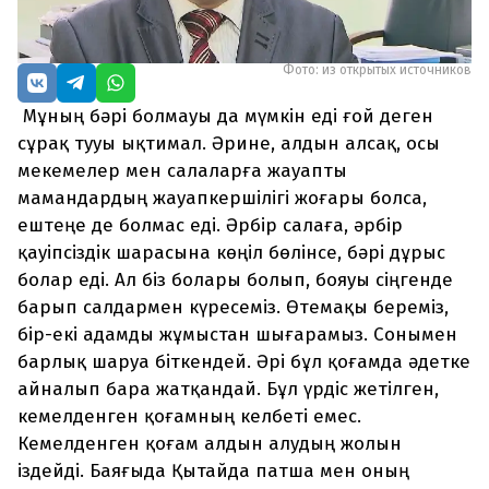
Фото: из открытых источников
Мұның бәрі болмауы да мүмкін еді ғой деген
сұрақ тууы ықтимал. Әрине, алдын алсақ, осы
мекемелер мен салаларға жауапты
мамандардың жауапкершілігі жоғары болса,
ештеңе де болмас еді. Әрбір салаға, әрбір
қауіпсіздік шарасына көңіл бөлінсе, бәрі дұрыс
болар еді. Ал біз болары болып, бояуы сіңгенде
барып салдармен күресеміз. Өтемақы береміз,
бір-екі адамды жұмыстан шығарамыз. Сонымен
барлық шаруа біткендей. Әрі бұл қоғамда әдетке
айналып бара жатқандай. Бұл үрдіс жетілген,
кемелденген қоғамның келбеті емес.
Кемелденген қоғам алдын алудың жолын
іздейді. Баяғыда Қытайда патша мен оның