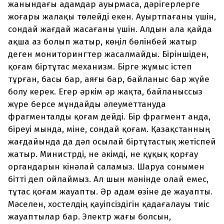
жанындағы адамдар ауырмаса, дәрігерлерге
жоғары жалақы төлейді екен. Ауыртпағаны үшін,
сондай жағдай жасағаны үшін. Алдын ала қайда
ақша аз болып жатыр, көңіл бөлінбей жатыр
деген мониторингтер жасалмайды. Біріншіден,
қоғам біртұтас механизм. Бірге жұмыс істеп
тұрған, басы бар, аяғы бар, байланыс бар жүйе
болу керек. Егер әркім әр жақта, байланыссыз
жүре берсе мұндайды әлеуметтануда
фрагменталды қоғам дейді. Бір фрагмент анда,
біреуі мында, міне, сондай қоғам. Қазақстанның
жағдайында да дәл осылай біртұтастық жетіспей
жатыр. Министрді, не әкімді, не құқық қорғау
органдарын кінәлай саламыз. Шаруа сонымен
бітті деп ойлаймыз. Ал шын мәнінде олай емес,
тұтас қоғам жауапты. Әр адам өзіне де жауапты.
Мәселен, хостелдің қауіпсіздігін қадағалауы тиіс
жауаптылар бар. Электр жағы болсын,