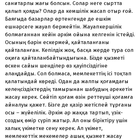
санитарлы жағы болсын. Солар неге сыртта
қалып қояды? Олар да кемшілік жасап отыр ғой.
Баяғыда базарлар өртенгенде де ешкім
ешнәрсеге жауап бермейтін. Жауапкершілік
болмағаннан кейін әркім ойына келгенін істейді.
Осының бәрін ескермей, қайталанғаны
қайталанған. Кепілдік жоқ, басқа жерде тура сол
оқиға қайталанбайтындығына. Бізде қызметі
өскен сайын шенділер өз қауіпсіздігіне
алаңдайды. Сол болмаса, мемлекеттің ісі тоқтап
қалатындай көреді. Одан да жалпы қоғамдағы
келеңсіздіктердің тамырынан шабудың әрекетін
жасау керек. Сөйтіп қоғам өзін реттеуші қоғамға
айналуы қажет. Бізге де қазір жетіспей тұрғаны
осы – жүйелілік. Әркім әр жаққа тартып, үзік-
создық өмір сүріп жатыр. Ал оны біріктіру үшін
халық үкіметке сену керек. Ал үкімет,
мемлекеттік мекемелер ашық қызмет жасау