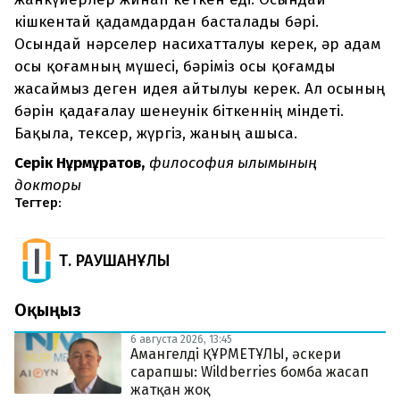
кішкентай қадамдардан басталады бәрі.
Осындай нәрселер насихатталуы керек, әр адам
осы қоғамның мүшесі, бәріміз осы қоғамды
жасаймыз деген идея айтылуы керек. Ал осының
бәрін қадағалау шенеунік біткеннің міндеті.
Бақыла, тексер, жүргіз, жаның ашыса.
Серік Нұрмұратов,
философия ғылымының
докторы
Тегтер:
Т. РАУШАНҰЛЫ
Оқыңыз
6 августа 2026, 13:45
Амангелді ҚҰРМЕТҰЛЫ, әскери
сарапшы: Wildberries бомба жасап
жатқан жоқ