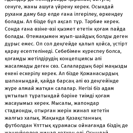
сенуге, жаны ашуға үйрену керек. Осындай
рухани даму бар елде ғана ілгерілеу, өркендеу
болады. Ал бізде бұл ақсап тұр. Тәрбие керек.
Сонда ғана өзіне-өзі қызмет ететін қоғам пайда
болады. Өтемақымен жуып-шайдық болды деген
дұрыс емес. Ол сол деңгейде қалып қойса, үстірт
қарау есептелінеді. Себебімен күреспеу болса,
қоғамды жетілдірудің концепциясы әлі
жасалмады деген сөз. Салалардың бәрі маңызды
екені ескерілу керек. Ал бізде Қожанасырдың
шапанындай, қайда барсаң әлі өз деңгейінде
жүре алмай жатқан салалар. Негізі біз адам
ұмтылып тұратындай бәріне тиімді қоғам
жасауымыз керек. Мысалы, жапондар
стадионды, отырған жерін жинап кететін
жалғыз халық. Жақында Қазақстанның
футболдан Ұлттық құрамасы ойнағанда біздің де
жанкүйерлер жинап кеткен еді. Осындай