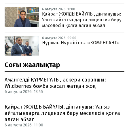
6 августа 2026, 11:00
Қайрат ЖОЛДЫБАЙҰЛЫ, дінтанушы:
Уағыз айтатындарға лицензия беру
мәселесін қолға алған абзал
6 августа 2026, 09:00
Нұржан Нұржігітов. «КОМЕНДАНТ»
Соңғы жаңалықтар
Амангелді ҚҰРМЕТҰЛЫ, әскери сарапшы:
Wildberries бомба жасап жатқан жоқ
6 августа 2026, 13:45
Қайрат ЖОЛДЫБАЙҰЛЫ, дінтанушы: Уағыз
айтатындарға лицензия беру мәселесін қолға
алған абзал
6 августа 2026, 11:00