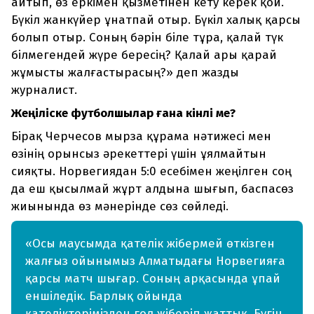
айтып, өз еркімен қызметінен кету керек қой.
Бүкіл жанкүйер ұнатпай отыр. Бүкіл халық қарсы
болып отыр. Соның бәрін біле тұра, қалай түк
білмегендей жүре бересің? Қалай ары қарай
жұмысты жалғастырасың?» деп жазды
журналист.
Жеңіліске футболшылар ғана кінәлі ме?
Бірақ Черчесов мырза құрама нәтижесі мен
өзінің орынсыз әрекеттері үшін ұялмайтын
сияқты. Норвегиядан 5:0 есебімен жеңілген соң
да еш қысылмай жұрт алдына шығып, баспасөз
жиынында өз мәнерінде сөз сөйледі.
«Осы маусымда қателік жібермей өткізген
жалғыз ойынымыз Алматыдағы Норвегияға
қарсы матч шығар. Соның арқасында ұпай
еншіледік. Барлық ойында
қателіктерімізден гол жіберіп жаттық. Бүгін