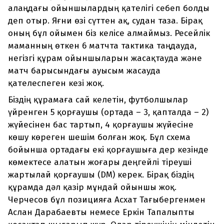
алаңдағы ойыншылардың қателігі себеп болды
деп отыр. Яғни өзі сүттен ақ, судан таза. Бірақ
оның бұл ойымен біз келісе алмаймыз. Ресейлік
маманның өткен 6 матчта тактика таңдауда,
негізгі құрам ойыншыларын жасақтауда және
матч барысындағы ауысым жасауда
қателеспеген кезі жоқ.
Біздің құрамаға сай келетін, футболшылар
үйренген 5 қорғаушы (ортада – 3, қапталда – 2)
жүйесінен бас тартып, 4 қорғаушы жүйесіне
көшу көреген шешім болған жоқ. Бұл схема
бойынша ортадағы екі қорғаушыға дер кезінде
көмектесе алатын жоғары деңгейлі тіреуші
жартылай қорғаушы (DM) керек. Бірақ біздің
құрамда дәл қазір мұндай ойыншы жоқ.
Черчесов бұл позицияға Асхат Тағыбергенмен
Аслан Дарабаевты немесе Еркін Тапалыпты