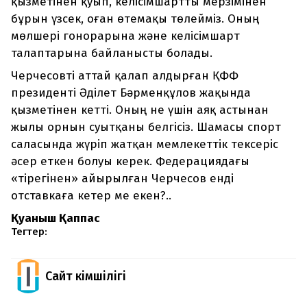
қызметінен қуып, келісімшартты мерзімінен
бұрын үзсек, оған өтемақы төлейміз. Оның
мөлшері гонорарына және келісімшарт
талаптарына байланысты болады.
Черчесовті аттай қалап алдырған ҚФФ
президенті Әділет Бәрменқұлов жақында
қызметінен кетті. Оның не үшін аяқ астынан
жылы орнын суытқаны белгісіз. Шамасы спорт
саласында жүріп жатқан мемлекеттік тексеріс
әсер еткен болуы керек. Федерациядағы
«тірегінен» айырылған Черчесов енді
отставкаға кетер ме екен?..
Қуаныш Қаппас
Тегтер:
Сайт Әкімшілігі