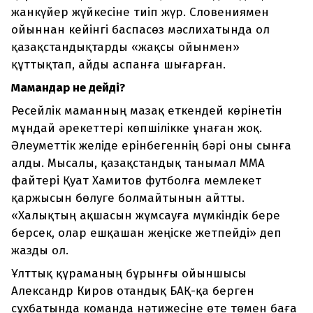
жанкүйер жүйкесіне тиіп жүр. Словениямен
ойыннан кейінгі баспасөз мәслихатында ол
қазақстандықтарды «жақсы ойынмен»
құттықтап, айды аспанға шығарған.
Мамандар не дейді?
Ресейлік маманның мазақ еткендей көрінетін
мұндай әрекеттері көпшілікке ұнаған жоқ.
Әлеуметтік желіде ерінбегеннің бәрі оны сынға
алды. Мысалы, қазақстандық танымал ММА
файтері Қуат Хамитов футболға мемлекет
қаржысын бөлуге болмайтынын айтты.
«Халықтың ақшасын жұмсауға мүмкіндік бере
берсек, олар ешқашан жеңіске жетпейді» деп
жазды ол.
Ұлттық құраманың бұрынғы ойыншысы
Александр Киров отандық БАҚ-қа берген
сұхбатында команда нәтижесіне өте төмен баға