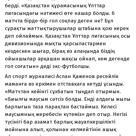
берді. «Қазақстан құрамасының Ұлттар
лигасындағы нәтижесі өте нашар болды. 6
матчта бірде-бір гол соқпау деген не? Бұл
сұрақты жаттықтырушылар штабына қою керек
деп ойлаймын. Қазақстан Ұлттар лигасының осы
дивизионында мықты қарсыластармен
кездескен шығар, бірақ өз алаңында біздің
ойыншылар әрқашан жақсы ойнап, кем дегенде
гол соғатын» деді экс-футболшы.
Ал спорт журналисі Аслан Қаженов ресейлік
маманға өз еркімен отставкаға кетуді ұсынды.
«Матчтан кейінгі сұхбатын тыңдап отырмын.
«Биылғы маусым сәтсіз болды. Енді алдағы жылы
барлығын таза парақтан бастаймыз. Келесі
маусымның жеребесін күтеміз» деп отыр. Негізі
түсінігі бар азамат барлық жауапкершілікті
мойнына алып, қолынан келмейтінін ашық