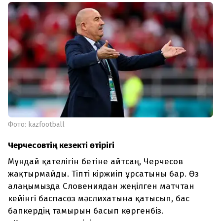
Фото: kazfootball
Черчесовтің кезекті өтірігі
Мұндай қателігін бетіне айтсаң, Черчесов
жақтырмайды. Тіпті кіржиіп ұрсатыны бар. Өз
алаңымызда Словениядан жеңілген матчтан
кейінгі баспасөз мәслихатына қатысып, бас
бапкердің тамырын басып көргенбіз.