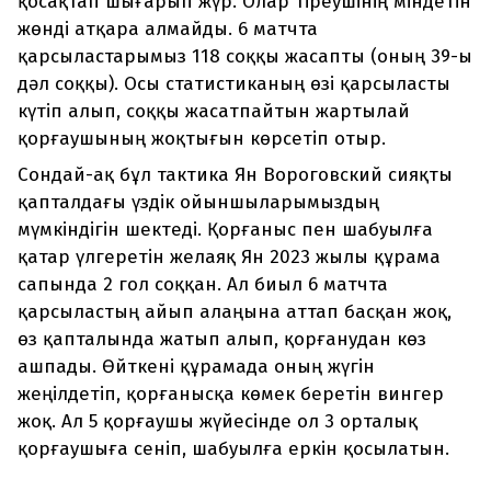
қосақтап шығарып жүр. Олар тіреушінің міндетін
жөнді атқара алмайды. 6 матчта
қарсыластарымыз 118 соққы жасапты (оның 39-ы
дәл соққы). Осы статистиканың өзі қарсыласты
күтіп алып, соққы жасатпайтын жартылай
қорғаушының жоқтығын көрсетіп отыр.
Сондай-ақ бұл тактика Ян Вороговский сияқты
қапталдағы үздік ойыншыларымыздың
мүмкіндігін шектеді. Қорғаныс пен шабуылға
қатар үлгеретін желаяқ Ян 2023 жылы құрама
сапында 2 гол соққан. Ал биыл 6 матчта
қарсыластың айып алаңына аттап басқан жоқ,
өз қапталында жатып алып, қорғанудан көз
ашпады. Өйткені құрамада оның жүгін
жеңілдетіп, қорғанысқа көмек беретін вингер
жоқ. Ал 5 қорғаушы жүйесінде ол 3 орталық
қорғаушыға сеніп, шабуылға еркін қосылатын.