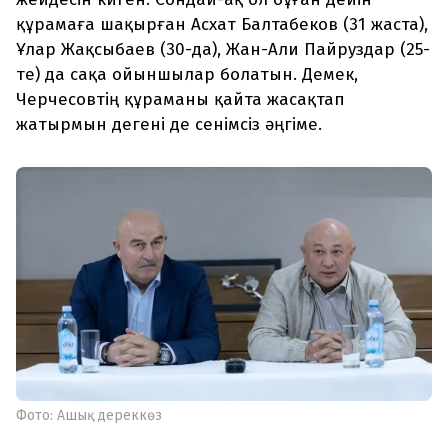
құрамаға шақырған Асхат Балтабеков (31 жаста),
Ұлар Жақсыбаев (30-да), Жан-Али Пайруздар (25-
те) да сақа ойыншылар болатын. Демек,
Черчесовтің құраманы қайта жасақтап
жатырмын дегені де сенімсіз әңгіме.
Фото: Ашық дереккөз