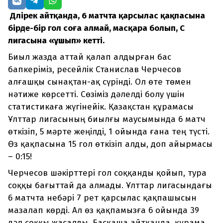
Дәлірек айтқанда, 6 матчта қарсылас қақпасына
бірде-бір гол соға алмай, масқара болып, С
лигасына «ұшып» кетті.
Биыл жазда аттай қалап алдырған бас
бапкеріміз, ресейлік Станислав Черчесов
алғашқы сынақтан-ақ сүрінді. Ол өте төмен
нәтиже көрсетті. Сөзіміз дәлелді болу үшін
статистикаға жүгінейік. Қазақстан құрамасы
Ұлттар лигасының биылғы маусымында 6 матч
өткізіп, 5 мәрте жеңілді, 1 ойында ғана тең түсті.
Өз қақпасына 15 гол өткізіп алды, доп айырмасы
– 0:15!
Черчесов шәкірттері гол соққанды қойып, тура
соққы бағыттай да алмады. Ұлттар лигасындағы
6 матчта небәрі 7 рет қарсылас қақпашысын
мазалап көрді. Ал өз қақпамызға 6 ойында 39
дәл соққы жасалды. Басқаша айтқанда, құрама