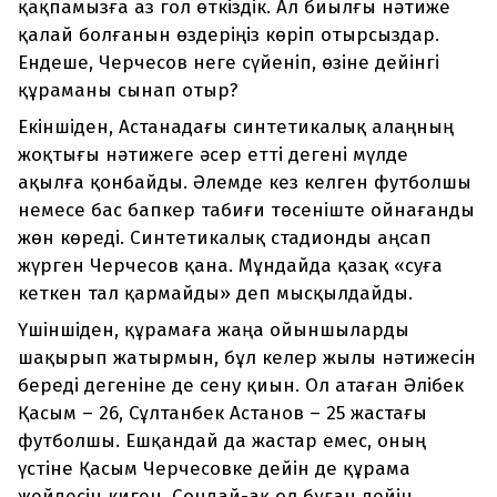
қақпамызға аз гол өткіздік. Ал биылғы нәтиже
қалай болғанын өздеріңіз көріп отырсыздар.
Ендеше, Черчесов неге сүйеніп, өзіне дейінгі
құраманы сынап отыр?
Екіншіден, Астанадағы синтетикалық алаңның
жоқтығы нәтижеге әсер етті дегені мүлде
ақылға қонбайды. Әлемде кез келген футболшы
немесе бас бапкер табиғи төсеніште ойнағанды
жөн көреді. Синтетикалық стадионды аңсап
жүрген Черчесов қана. Мұндайда қазақ «суға
кеткен тал қармайды» деп мысқылдайды.
Үшіншіден, құрамаға жаңа ойыншыларды
шақырып жатырмын, бұл келер жылы нәтижесін
береді дегеніне де сену қиын. Ол атаған Әлібек
Қасым – 26, Сұлтанбек Астанов – 25 жастағы
футболшы. Ешқандай да жастар емес, оның
үстіне Қасым Черчесовке дейін де құрама
жейдесін киген. Сондай-ақ ол бұған дейін