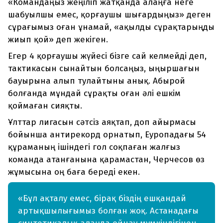
«Командаңыз жеңіліп жатқанда алаңға неге
шабуылшы емес, қорғаушы шығардыңыз» деген
сұрағымыз оған ұнамай, «ақылды сұрақтарыңды
жиып қой» деп жекіген.
Егер 4 қорғаушы жүйесі бізге сай келмейді деп,
тактикасын сынайтын болсаңыз, ыңыршағын
бауырына алып тулайтыны анық. Абырой
болғанда мұндай сұрақты оған әлі ешкім
қоймаған сияқты.
Ұлттар лигасын сәтсіз аяқтап, доп айырмасы
бойынша антирекорд орнатып, Еуропадағы 54
құраманың ішіндегі гол соқпаған жалғыз
команда атанғанына қарамастан, Черчесов өз
жұмысына оң баға береді екен.
«Бұл ақталу емес, бірақ біздің ешқандай
артықшылығымыз болған жоқ. Астанадағы