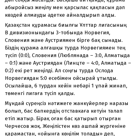
абыройсыз жеңілу мен қарсылас қақпасын дәл
көздей алмауды әдетке айналдырып алды.
Қазақстан құрамасы биылғы Ұлттар лигасының
В дивизионындағы 3-тобында Норвегия,
Словения және Аустриямен бірге бақ сынады.
Біздің құрама алғашқы турда Норвегиямен тең
түсіп (0:0), Словения (Люблянада – 3:0, Алматыда
– 0:1) және Аустриядан (Линцте – 4:0, Алматыда –
0:2) екі рет жеңілді. Ал соңғы турда Ослода
Норвегиядан 5:0 есебімен ойсырай ұтылды.
Осылайша, 6 турдан кейін небәрі 1 ұпай жинап,
төменгі лигаға түсіп қалды.
Мұндай сүреңсіз нәтижеге жанкүйерлер наразы
болып, бас бапкердің отставкаға кетуін талап
етіп жатыр. Бірақ оған бас қатырып отырған
Черчесов жоқ. Жеңілістен көз ашпай жүргеніне
қарамастан, «ойынға көңілім толады» деп,