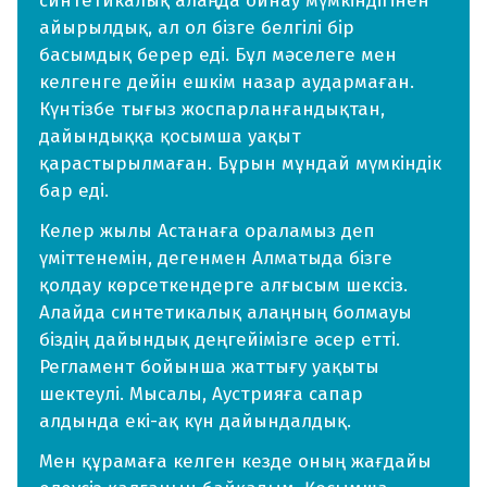
синтетикалық алаңда ойнау мүмкіндігінен
айырылдық, ал ол бізге белгілі бір
басымдық берер еді. Бұл мәселеге мен
келгенге дейін ешкім назар аудармаған.
Күнтізбе тығыз жоспарланғандықтан,
дайындыққа қосымша уақыт
қарастырылмаған. Бұрын мұндай мүмкіндік
бар еді.
Келер жылы Астанаға ораламыз деп
үміттенемін, дегенмен Алматыда бізге
қолдау көрсеткендерге алғысым шексіз.
Алайда синтетикалық алаңның болмауы
біздің дайындық деңгейімізге әсер етті.
Регламент бойынша жаттығу уақыты
шектеулі. Мысалы, Аустрияға сапар
алдында екі-ақ күн дайындалдық.
Мен құрамаға келген кезде оның жағдайы