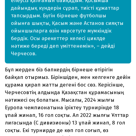
елеусіз қалғанын байқадым. Қосымша
дайындық күндерін сұрап, тиісті құжаттар
тапсырдым. Бүгін бірнеше футболшы
ойынға шықты, Қасым және Астанов сияқты
ойыншыларға өзін көрсетуге мүмкіндік
бердік. Осы әрекеттер келесі циклде
нәтиже береді деп үміттенемін», – дейді
Черчесов.
Бұл жерден біз бапкердің бірнеше өтірігін
байқап отырмыз. Біріншіден, мен келгенге дейін
құрама қирап жатты дегені бос сөз. Керісінше,
Черчесовтің алдында Қазақстан құрамасының
нәтижесі оң болатын. Мысалы, 2024 жылғы
Еуропа чемпионатына іріктеу турнирінде 18
ұпай жинап, 16 гол соқты. Ал 2022 жылғы Ұлттар
лигасында (С дивизионы) 13 ұпай жинап, 8 гол
соқты. Екі турнирде де көп гол соғып, өз