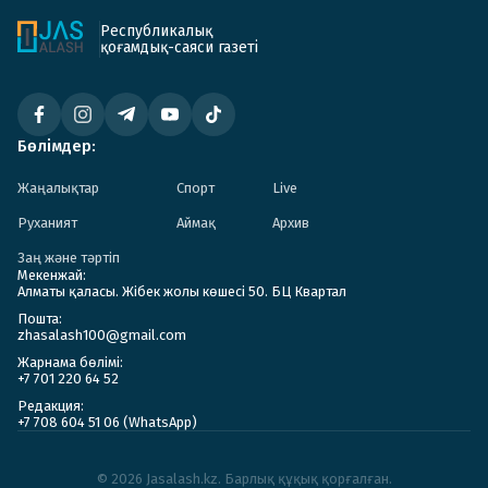
Республикалық
қоғамдық-саяси газеті
Бөлімдер:
Жаңалықтар
Спорт
Live
Руханият
Аймақ
Архив
Заң және тәртіп
Мекенжай:
Алматы қаласы. Жібек жолы көшесі 50. БЦ Квартал
Пошта:
zhasalash100@gmail.com
Жарнама бөлімі:
+7 701 220 64 52
Редакция:
+7 708 604 51 06 (WhatsApp)
© 2026 Jasalash.kz. Барлық құқық қорғалған.