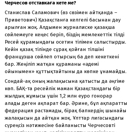
Черчесов отставкаға кете ме?
Станислав Саламович (өз сөзімен айтқанда –
Приветович) Қазақстанға келгелі басынан дау
арылған жоқ. Алдымен журналиске қазақша
сөйлемеуге кеңес беріп, біздің мемлекеттік тілді
Ресей құрамындағы осетин тілімен салыстырды.
Кейін қазақ тілінде сұрақ қойған тілшіні
французша сөйлеп отырсың ба деп кекеткені
бар. Жеңіліп жатқан құраманы «әдемі
ойынымен» құттықтайтыны да көпке ұнамайды.
Сондай-ақ оның жалақысына қатысты да әңгіме
көп. БАҚ-та ресейлік маман Қазақстандағы бір
жылдық жұмысы үшін 1,2 млн еуро гонорар
алады деген ақпарат бар. Әрине, бұл ақпаратты
федерация растамады, бірақ бапкердің шынайы
жалақысын да айтқан жоқ. Ұлттар лигасындағы
сүреңсіз нәтижесіне байланысты Черчесовті