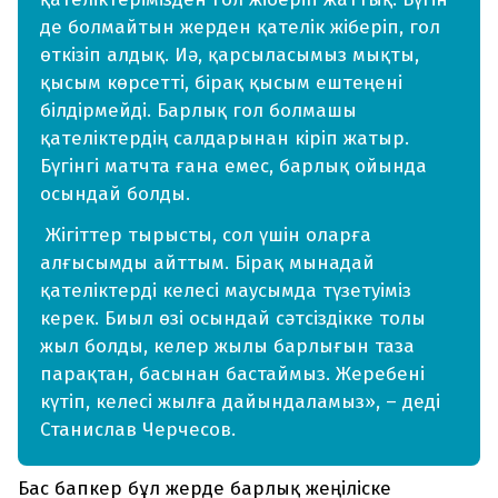
де болмайтын жерден қателік жіберіп, гол
өткізіп алдық. Иә, қарсыласымыз мықты,
қысым көрсетті, бірақ қысым ештеңені
білдірмейді. Барлық гол болмашы
қателіктердің салдарынан кіріп жатыр.
Бүгінгі матчта ғана емес, барлық ойында
осындай болды.
Жігіттер тырысты, сол үшін оларға
алғысымды айттым. Бірақ мынадай
қателіктерді келесі маусымда түзетуіміз
керек. Биыл өзі осындай сәтсіздікке толы
жыл болды, келер жылы барлығын таза
парақтан, басынан бастаймыз. Жеребені
күтіп, келесі жылға дайындаламыз», – деді
Станислав Черчесов.
Бас бапкер бұл жерде барлық жеңіліске