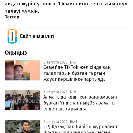
айдап жүріп ұсталса, 1,4 миллион теңге айыппұл
төлеуі мүмкін.
Тегтер:
Сайт Әкімшілігі
Оқыңыз
6 августа 2026, 17:47
Семейде TikTok желісінде заң
талаптарын бұзған тұрғын
жауапкершілікке тартылды
6 августа 2026, 17:15
Алматыда көші-қон заңнамасын
бұзған Үндістанның 35 азаматы
елден шығарылды
6 августа 2026, 16:41
CPJ Қазақстан билігін журналист
Лұқпан Ахмедияровқа қысым