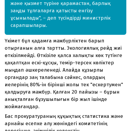
және қызмет түріне қарамастан, барлық
заңды тұлғаларға қатысты енгізу
ұсынылады", – деп түсіндірді министрлік
сарапшылары.
Үкімет бұл қадамға мәжбүрліктен барып
отырғанын алға тартты. Экологиялық рейд жиі
өткізілмейді. Өткізіле қалса халықты көк түтінге
қақалтқан ескі-құсқы, темір-терсек көліктер
мыңдап әшкереленеді. Алайда құзырлы
органдар заң талабына сәйкес, олардың
иелерінің 80%-ін бірінші жолы тек "ескертумен"
қалдыруға мәжбүр. Қалған 20 пайызы – бұрын
анықталған бұзушылығын бір жыл ішінде
жоймағандар.
Бас прокуратураның құқықтық статистика және
арнайы есепке алу жөніндегі комитетінің
дерегінше, әкімшілік кодекстің