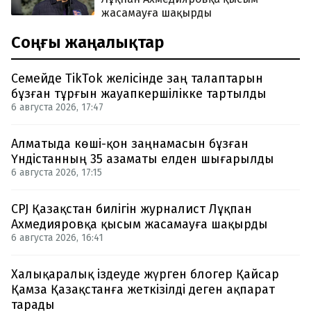
жасамауға шақырды
Соңғы жаңалықтар
Семейде TikTok желісінде заң талаптарын
бұзған тұрғын жауапкершілікке тартылды
6 августа 2026, 17:47
Алматыда көші-қон заңнамасын бұзған
Үндістанның 35 азаматы елден шығарылды
6 августа 2026, 17:15
CPJ Қазақстан билігін журналист Лұқпан
Ахмедияровқа қысым жасамауға шақырды
6 августа 2026, 16:41
Халықаралық іздеуде жүрген блогер Қайсар
Қамза Қазақстанға жеткізілді деген ақпарат
тарады