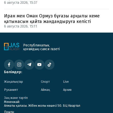
6 августа 2026, 15:37
Иран мен Оман Ормуз бұғазы арқылы кеме
қатынасын қайта жандандыруға келісті
6 августа 2026, 15:11
Республикалық
қоғамдық-саяси газеті
Бөлімдер:
Жаңалықтар
Спорт
Live
Руханият
Аймақ
Архив
Заң және тәртіп
Мекенжай:
Алматы қаласы. Жібек жолы көшесі 50. БЦ Квартал
Пошта: