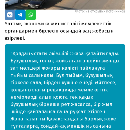
Фото: из открытых источников
Ұлттық экономика министрлігі мемлекеттік
органдармен бірлесіп осындай заң жобасын
әзірледі.
"Қолданыстағы әкімшілік жаза қатайтылады.
Бұзушылық толық жойылғанға дейін зиянды
зат мөлшері жоғары көлікті пайлануға
тыйым салынады. Бұл тыйым, бұзушылық
тіркеле сала, бірден күшіне енеді. Әйтпесе,
қолданыстағы редакцияда мемлекеттік
нөмірлерді алып қоюға тек құқық
бұзушылық бірнеше рет жасалса, бір жыл
ішінде қайталанса ғана рұқсат етілген.
Жаңа талапты Қазақстандағы барлық жеке
тұлғаларға, сондай-ақ меншік нысанына