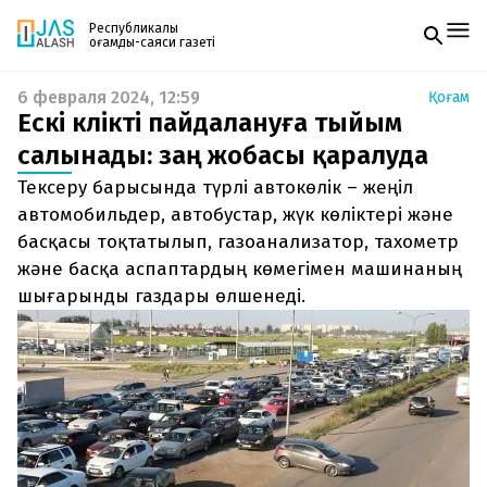
Республикалық
қоғамдық-саяси газеті
6 февраля 2024, 12:59
Қоғам
Жаңалықтар
Ескі көлікті пайдалануға тыйым
Спорт
Газетке жазылу
Live
салынады: заң жобасы қаралуда
PDF форматтағы газетті ай сайын электронды
Руханият
Тексеру барысында түрлі автокөлік – жеңіл
поштаңызға алып отырыңыз. Жаңа нөмір
Аймақ
шыққан сәтте сізге бірден жіберіледі. Тек email
автомобильдер, автобустар, жүк көліктері және
Архив
енгізіңіз, біз қалғанын өзіміз жібереміз.
Заң және тәртіп
басқасы тоқтатылып, газоанализатор, тахометр
және басқа аспаптардың көмегімен машинаның
Редакциямен байланыс
шығарынды газдары өлшенеді.
+7 708 604 51 06
Жарнама бөлімі
+7 701 220 64 52
Пошта
zhasalash100@gmail.com