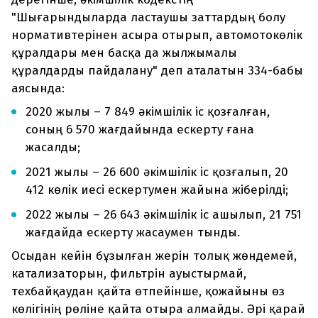
"Шығарындыларда ластаушы заттардың болу
нормативтерінен асыра отырып, автомотокөлiк
құралдары мен басқа да жылжымалы
құралдарды пайдалану" деп аталатын 334-бабы
аясында:
2020 жылы – 7 849 әкімшілік іс қозғалған,
соның 6 570 жағдайында ескерту ғана
жасалды;
2021 жылы – 26 600 әкімшілік іс қозғалып, 20
412 көлік иесі ескертумен жайына жіберілді;
2022 жылы – 26 643 әкімшілік іс ашылып, 21 751
жағдайда ескерту жасаумен тынды.
Осыдан кейін бұзылған жерін толық жөндемей,
катализаторын, фильтрін ауыстырмай,
техбайқаудан қайта өтпейінше, қожайыны өз
көлігінің рөліне қайта отыра алмайды. Әрі қарай