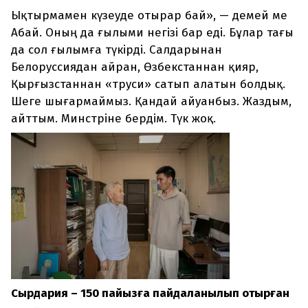
Ықтырмамен күзеуде отырар бай», — демей ме
Абай. Оның да ғылыми негізі бар еді. Бұлар тағы
да сол ғылымға түкірді. Салдарынан
Белоруссиядан айран, Өзбекстаннан қияр,
Қырғызстаннан «труси» сатып алатын болдық.
Шеге шығармаймыз. Қандай айуанбыз. Жаздым,
айттым. Минстріне бердім. Түк жоқ.
Сырдария – 150 пайызға пайдаланылып отырған