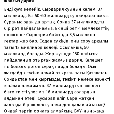
жалғыз дария
Енді суға келейік. Сырдария суының көлемі 37
миллиард. Біз 50-60 миллиард су пайдаланамыз.
Сұраныс одан да артық. Сонда 37 миллиардты
бір рет пайдаланамыз. Екінші рет 4 мемлекеттің
еншісінде Сырдария бойында 3,5 миллион
гектар жер бар. Содан су сіңіп, оны сору арқылы
тағы 12 миллиард келеді. Осылайша, 50
миллиард болады. Жер жүзінде 150 пайызға
пайдаланып отырған жалғыз дария. Келешегі
не болады деген сұрақ пайда болады. Осы
жағдайды түсіне алмай отырған тағы Қазақстан.
Сондықтан мен қырғызды, тәжікті немесе өзбекті
кінәлай алмаймын. 37 миллиардтың ішіндегі
бізге тиісті үлесіміз 16 миллиард солардың
алдынан өтеді. Сусырап өліп бара жатқан
халыққа бір шелек су алма деп қалай айтасың?
Ондай тәртіп орната алмайсың. БҰҰ-ның жаңа