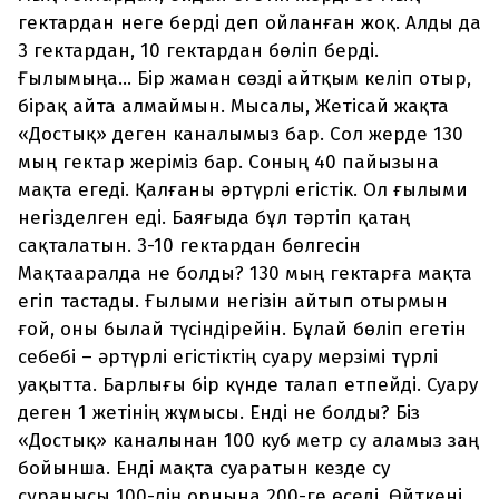
гектардан неге берді деп ойланған жоқ. Алды да
3 гектардан, 10 гектардан бөліп берді.
Ғылымыңа… Бір жаман сөзді айтқым келіп отыр,
бірақ айта алмаймын. Мысалы, Жетісай жақта
«Достық» деген каналымыз бар. Сол жерде 130
мың гектар жеріміз бар. Соның 40 пайызына
мақта егеді. Қалғаны әртүрлі егістік. Ол ғылыми
негізделген еді. Баяғыда бұл тәртіп қатаң
сақталатын. 3-10 гектардан бөлгесін
Мақтааралда не болды? 130 мың гектарға мақта
егіп тастады. Ғылыми негізін айтып отырмын
ғой, оны былай түсіндірейін. Бұлай бөліп егетін
себебі – әртүрлі егістіктің суару мерзімі түрлі
уақытта. Барлығы бір күнде талап етпейді. Суару
деген 1 жетінің жұмысы. Енді не болды? Біз
«Достық» каналынан 100 куб метр су аламыз заң
бойынша. Енді мақта суаратын кезде су
сұранысы 100-дің орнына 200-ге өседі. Өйткені