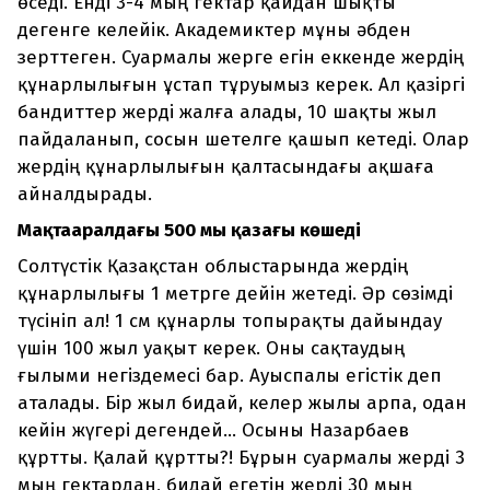
өседі. Енді 3-4 мың гектар қайдан шықты
дегенге келейік. Академиктер мұны әбден
зерттеген. Суармалы жерге егін еккенде жердің
құнарлылығын ұстап тұруымыз керек. Ал қазіргі
бандиттер жерді жалға алады, 10 шақты жыл
пайдаланып, сосын шетелге қашып кетеді. Олар
жердің құнарлылығын қалтасындағы ақшаға
айналдырады.
Мақтааралдағы 500 мың қазағың көшеді
Солтүстік Қазақстан облыстарында жердің
құнарлылығы 1 метрге дейін жетеді. Әр сөзімді
түсініп ал! 1 см құнарлы топырақты дайындау
үшін 100 жыл уақыт керек. Оны сақтаудың
ғылыми негіздемесі бар. Ауыспалы егістік деп
аталады. Бір жыл бидай, келер жылы арпа, одан
кейін жүгері дегендей… Осыны Назарбаев
құртты. Қалай құртты?! Бұрын суармалы жерді 3
мың гектардан, бидай егетін жерді 30 мың