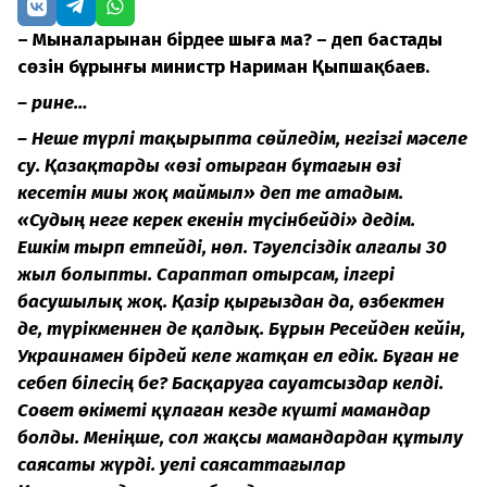
– Мыналарыңнан бірдеңе шыға ма? – деп бастады
сөзін бұрынғы министр Нариман Қыпшақбаев.
– Әрине…
– Неше түрлі тақырыпта сөйледім, негізгі мәселе
су. Қазақтарды «өзі отырған бұтағын өзі
кесетін миы жоқ маймыл» деп те атадым.
«Судың неге керек екенін түсінбейді» дедім.
Ешкім тырп етпейді, нөл. Тәуелсіздік алғалы 30
жыл болыпты. Сараптап отырсам, ілгері
басушылық жоқ. Қазір қырғыздан да, өзбектен
де, түрікменнен де қалдық. Бұрын Ресейден кейін,
Украинамен бірдей келе жатқан ел едік. Бұған не
себеп білесің бе? Басқаруға сауатсыздар келді.
Совет өкіметі құлаған кезде күшті мамандар
болды. Меніңше, сол жақсы мамандардан құтылу
саясаты жүрді. Әуелі саясаттағылар