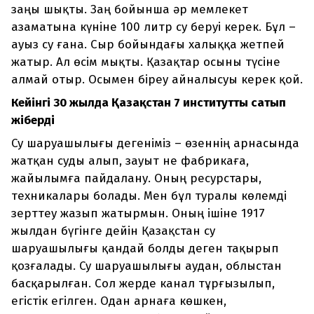
заңы шықты. Заң бойынша әр мемлекет
азаматына күніне 100 литр су беруі керек. Бұл –
ауыз су ғана. Сыр бойындағы халыққа жетпей
жатыр. Ал өсім мықты. Қазақтар осыны түсіне
алмай отыр. Осымен біреу айналысуы керек қой.
Кейінгі 30 жылда Қазақстан 7 институтты сатып
жіберді
Су шаруашылығы дегеніміз – өзеннің арнасында
жатқан суды алып, зауыт не фабрикаға,
жайылымға пайдалану. Оның ресурстары,
техникалары болады. Мен бұл туралы көлемді
зерттеу жазып жатырмын. Оның ішіне 1917
жылдан бүгінге дейін Қазақстан су
шаруашылығы қандай болды деген тақырып
қозғалады. Су шаруашылығы аудан, облыстан
басқарылған. Сол жерде канал тұрғызылып,
егістік егілген. Одан арнаға көшкен,