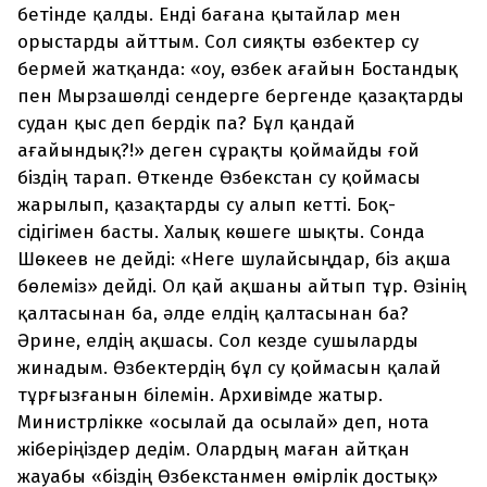
бетінде қалды. Енді бағана қытайлар мен
орыстарды айттым. Сол сияқты өзбектер су
бермей жатқанда: «оу, өзбек ағайын Бостандық
пен Мырзашөлді сендерге бергенде қазақтарды
судан қыс деп бердік па? Бұл қандай
ағайындық?!» деген сұрақты қоймайды ғой
біздің тарап. Өткенде Өзбекстан су қоймасы
жарылып, қазақтарды су алып кетті. Боқ-
сідігімен басты. Халық көшеге шықты. Сонда
Шөкеев не дейді: «Неге шулайсыңдар, біз ақша
бөлеміз» дейді. Ол қай ақшаны айтып тұр. Өзінің
қалтасынан ба, әлде елдің қалтасынан ба?
Әрине, елдің ақшасы. Сол кезде сушыларды
жинадым. Өзбектердің бұл су қоймасын қалай
тұрғызғанын білемін. Архивімде жатыр.
Министрлікке «осылай да осылай» деп, нота
жіберіңіздер дедім. Олардың маған айтқан
жауабы «біздің Өзбекстанмен өмірлік достық»