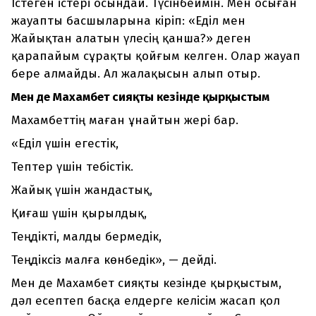
Істеген істері осындай. Түсінбеймін. Мен осыған
жауапты басшыларына кіріп: «Еділ мен
Жайықтан алатын үлесің қанша?» деген
қарапайым сұрақты қойғым келген. Олар жауап
бере алмайды. Ал жалақысын алып отыр.
Мен де Махамбет сияқты кезінде қырқыстым
Махамбеттің маған ұнайтын жері бар.
«Еділ үшін егестік,
Тептер үшін тебістік.
Жайық үшін жандастық,
Қиғаш үшін қырылдық,
Теңдікті, малды бермедік,
Теңдіксіз малға көнбедік», — дейді.
Мен де Махамбет сияқты кезінде қырқыстым,
дәл есептеп басқа елдерге келісім жасап қол