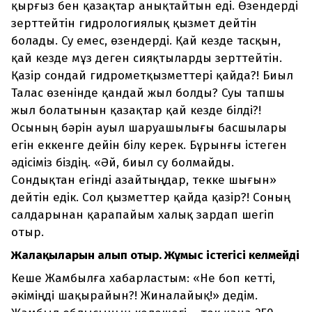
қырғыз бен қазақтар анықтайтын еді. Өзендерді
зерттейтін гидрологиялық қызмет дейтін
болады. Су емес, өзендерді. Қай кезде тасқын,
қай кезде мұз деген сияқтыларды зерттейтін.
Қазір сондай гидрометқызметтері қайда?! Биыл
Талас өзенінде қандай жыл болды? Суы тапшы
жыл болатынын қазақтар қай кезде білді?!
Осының бәрін ауыл шаруашылығы басшылары
егін еккенге дейін білу керек. Бұрынғы істеген
әдісіміз біздің. «Әй, биыл су болмайды.
Сондықтан егінді азайтыңдар, текке шығын»
дейтін едік. Сол қызметтер қайда қазір?! Соның
салдарынан қарапайым халық зардап шегіп
отыр.
Жалақыларын алып отыр. Жұмыс істегісі келмейді
Кеше Жамбылға хабарластым: «Не боп кетті,
әкіміңді шақырайын?! Жиналайық!» дедім.