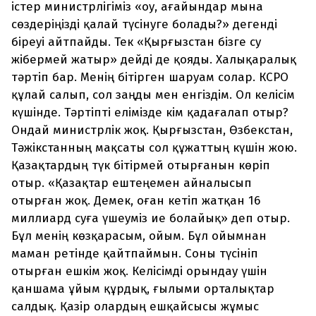
істер министрлігіміз «оу, ағайындар мына
сөздеріңізді қалай түсінуге болады?» дегенді
біреуі айтпайды. Тек «Қырғызстан бізге су
жібермей жатыр» дейді де қояды. Халықаралық
тәртіп бар. Менің бітірген шаруам солар. КСРО
құлай салып, сол заңды мен енгіздім. Ол келісім
күшінде. Тәртіпті елімізде кім қадағалап отыр?
Ондай министрлік жоқ. Қырғызстан, Өзбекстан,
Тәжікстанның мақсаты сол құжаттың күшін жою.
Қазақтардың түк бітірмей отырғанын көріп
отыр. «Қазақтар ештеңемен айналысып
отырған жоқ. Демек, оған кетіп жатқан 16
миллиард суға үшеуміз ие болайық» деп отыр.
Бұл менің көзқарасым, ойым. Бұл ойымнан
маман ретінде қайтпаймын. Соны түсініп
отырған ешкім жоқ. Келісімді орындау үшін
қаншама ұйым құрдық, ғылыми орталықтар
салдық. Қазір олардың ешқайсысы жұмыс