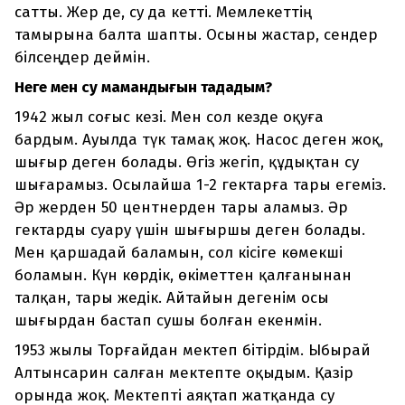
сатты. Жер де, су да кетті. Мемлекеттің
тамырына балта шапты. Осыны жастар, сендер
білсеңдер деймін.
Неге мен су мамандығын таңдадым?
1942 жыл соғыс кезі. Мен сол кезде оқуға
бардым. Ауылда түк тамақ жоқ. Насос деген жоқ,
шығыр деген болады. Өгіз жегіп, құдықтан су
шығарамыз. Осылайша 1-2 гектарға тары егеміз.
Әр жерден 50 центнерден тары аламыз. Әр
гектарды суару үшін шығыршы деген болады.
Мен қаршадай баламын, сол кісіге көмекші
боламын. Күн көрдік, өкіметтен қалғанынан
талқан, тары жедік. Айтайын дегенім осы
шығырдан бастап сушы болған екенмін.
1953 жылы Торғайдан мектеп бітірдім. Ыбырай
Алтынсарин салған мектепте оқыдым. Қазір
орында жоқ. Мектепті аяқтап жатқанда су