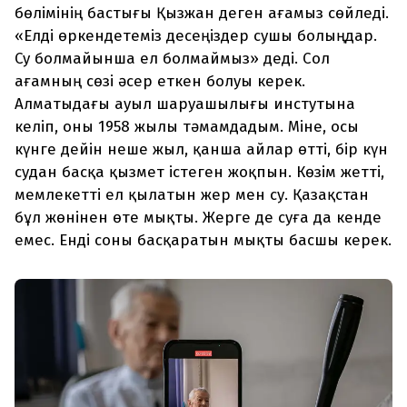
бөлімінің бастығы Қызжан деген ағамыз сөйледі.
«Елді өркендетеміз десеңіздер сушы болыңдар.
Су болмайынша ел болмаймыз» деді. Сол
ағамның сөзі әсер еткен болуы керек.
Алматыдағы ауыл шаруашылығы инстутына
келіп, оны 1958 жылы тәмамдадым. Міне, осы
күнге дейін неше жыл, қанша айлар өтті, бір күн
судан басқа қызмет істеген жоқпын. Көзім жетті,
мемлекетті ел қылатын жер мен су. Қазақстан
бұл жөнінен өте мықты. Жерге де суға да кенде
емес. Енді соны басқаратын мықты басшы керек.