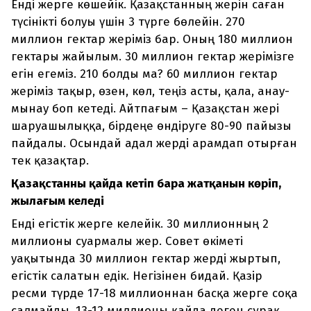
Енді жерге көшейік. Қазақстанның жерін саған
түсінікті болуы үшін 3 түрге бөлейін. 270
миллион гектар жеріміз бар. Оның 180 миллион
гектары жайылым. 30 миллион гектар жерімізге
егін егеміз. 210 болды ма? 60 миллион гектар
жеріміз тақыр, өзен, көл, теңіз асты, қала, анау-
мынау боп кетеді. Айтпағым – Қазақстан жері
шаруашылыққа, бірдеңе өндіруге 80-90 пайызы
пайдалы. Осындай адал жерді арамдап отырған
тек қазақтар.
Қазақстанның қайда кетіп бара жатқанын көріп,
жылағым келеді
Енді егістік жерге келейік. 30 миллионның 2
миллионы суармалы жер. Совет өкіметі
уақытында 30 миллион гектар жерді жыртып,
егістік салатын едік. Негізінен бидай. Қазір
ресми түрде 17-18 миллионнан басқа жерге соқа
салмайды. 13-12 миллионы қайда деген сұрақ