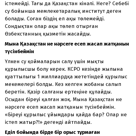
істемейді. Тағы да Қазақстан кінәлі. Неге? Себебі
су бойынша мемлекетаралық институт деген
болады. Соған біздің ел ақы төлемейді.
Сондықтан олар ақы төлеп отырған
Өзбекстанның қызметін жасайды.
Мына Қазақстан не нәрсеге есеп жасап жатқанын
түсінбеймін
Үлкен су қоймаларын салу үшін мықты
құрылысшы болу керек. КСРО кезінде жылына
қуаттылығы 1 миллиардқа жететіндей құрылыс
мекемелері болды. Кез келген жобаны салып
беретін. Қазір салғаны ертеңіне құлайды.
Осыдан біреуі қалған жоқ. Мына Қазақстан не
нәрсеге есеп жасап жатқанын түсінбеймін.
«Біреуі құрылыс ұйымдары қайда бар? Олар не
істеп жатыр?!» дегенді айтпайды.
Еділ бойында бірде бір орыс тұрмаған