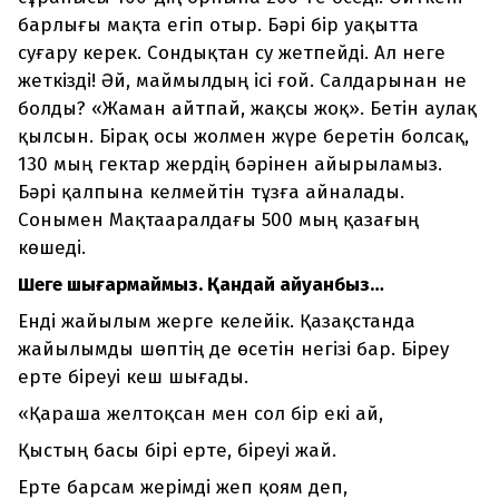
барлығы мақта егіп отыр. Бәрі бір уақытта
суғару керек. Сондықтан су жетпейді. Ал неге
жеткізді! Әй, маймылдың ісі ғой. Салдарынан не
болды? «Жаман айтпай, жақсы жоқ». Бетін аулақ
қылсын. Бірақ осы жолмен жүре беретін болсақ,
130 мың гектар жердің бәрінен айырыламыз.
Бәрі қалпына келмейтін тұзға айналады.
Сонымен Мақтааралдағы 500 мың қазағың
көшеді.
Шеге шығармаймыз. Қандай айуанбыз…
Енді жайылым жерге келейік. Қазақстанда
жайылымды шөптің де өсетін негізі бар. Біреу
ерте біреуі кеш шығады.
«Қараша желтоқсан мен сол бір екі ай,
Қыстың басы бірі ерте, біреуі жай.
Ерте барсам жерімді жеп қоям деп,