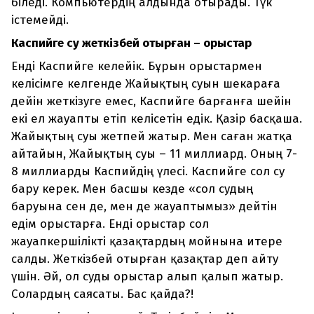
біледі. Компьютердің алдында отырады. Түк
істемейді.
Каспийге су жеткізбей отырған – орыстар
Енді Каспийге келейік. Бұрын орыстармен
келісімге келгенде Жайықтың суын шекараға
дейін жеткізуге емес, Каспийге барғанға шейін
екі ел жауапты етіп келісетін едік. Қазір басқаша.
Жайықтың суы жетпей жатыр. Мен саған жатқа
айтайын, Жайықтың суы – 11 миллиард. Оның 7-
8 миллиарды Каспийдің үлесі. Каспийге сол су
бару керек. Мен басшы кезде «сол судың
баруына сен де, мен де жауаптымыз» дейтін
едім орыстарға. Енді орыстар сол
жауапкершілікті қазақтардың мойнына итере
салды. Жеткізбей отырған қазақтар деп айту
үшін. Әй, ол суды орыстар алып қалып жатыр.
Солардың саясаты. Бас қайда?!