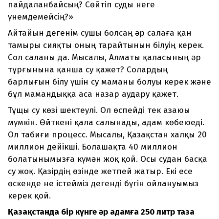
пайдаланбайсың? Сөйтіп суды неге
үнемдемейсің?»
Айтайын дегенім сушы болсаң әр салаға қан
тамыры сияқты оның тарайтынын білуің керек.
Сол саланы да. Мысалы, Алматы қаласының әр
тұрғынына қанша су қажет? Солардың
барлығын білу үшін су маманы болуы керек және
бұл мамандыққа аса назар аудару қажет.
Тұщы су көзі шектеулі. Ол өспейді тек азаюы
мүмкін. Өйткені қала салынады, адам көбеюеді.
Ол табиғи процесс. Мысалы, Қазақстан халқы 20
миллион дейікші. Болашақта 40 миллион
болатынымызға күмән жоқ қой. Осы судан басқа
су жоқ. Қазірдің өзінде жетпей жатыр. Екі есе
өскенде не істейміз дегенді бүгін ойлануымыз
керек қой.
Қазақстанда бір күнге әр адамға 250 литр таза