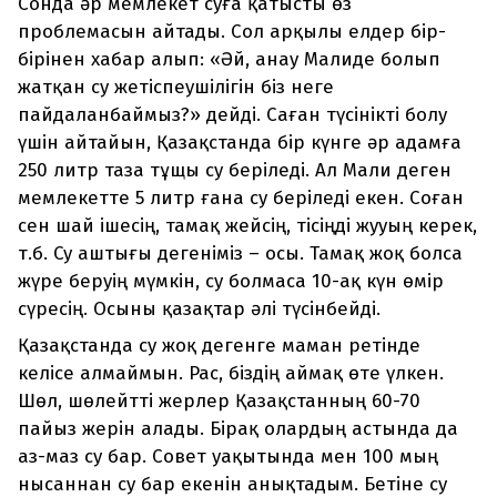
Сонда әр мемлекет суға қатысты өз
проблемасын айтады. Сол арқылы елдер бір-
бірінен хабар алып: «Әй, анау Малиде болып
жатқан су жетіспеушілігін біз неге
пайдаланбаймыз?» дейді. Саған түсінікті болу
үшін айтайын, Қазақстанда бір күнге әр адамға
250 литр таза тұщы су беріледі. Ал Мали деген
мемлекетте 5 литр ғана су беріледі екен. Соған
сен шай ішесің, тамақ жейсің, тісіңді жууың керек,
т.б. Су аштығы дегеніміз – осы. Тамақ жоқ болса
жүре беруің мүмкін, су болмаса 10-ақ күн өмір
сүресің. Осыны қазақтар әлі түсінбейді.
Қазақстанда су жоқ дегенге маман ретінде
келісе алмаймын. Рас, біздің аймақ өте үлкен.
Шөл, шөлейтті жерлер Қазақстанның 60-70
пайыз жерін алады. Бірақ олардың астында да
аз-маз су бар. Совет уақытында мен 100 мың
нысаннан су бар екенін анықтадым. Бетіне су