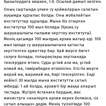
Қызылордаға көшкен, т.б. Осылай дамып келген.
Оның сыртында үлкен су қоймаларын салатын
ауқымды құрылыс болды. Оны жобалайтын
институттар құрылды. Мына біз отырған
институтқа 100 жыл болады (Қазақ су
шаруашылығы ғылыми-зерттеу институты).
Менің қасымда 100 жылдық архив жатыр еді. 100
жыл ішінде су шаруашылығына қатысты
зерттелген құжаттар бар. Қай жерге бөгет
салуға болады, топырақтары зертханада
тексеруден өткен. Суды ұстай ала ма, ұстай
алмай ма, тәжірибеден өткізілген. Егістік жерге
жарай ма, жарамай ма, бәрі тексерілген. Енді
кейінгі 30 жылда мына институтты сатып
жіберді. 1 ай болды, архивті бір жаққа апарып
тастады. Жүгіріп Астанаға бардым, жас
министрге «аналарға архив керек болмаса, сіз
сатып алыңыз» дедім. Менің түсінігімде 100