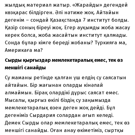
жылдық материал жатыр. «Жарайды» дегендей
көзқарас білдірген. Әлі нәтиже жоқ. Айтайын
дегенім – сондай Қазақстанда 7 институт болды.
Қазір соның біреуі жоқ. Егер ауқымды жоба жасау
керек болса, жоба жасайтын институт қалмады.
Сонда бұлар кімге береді жобаны? Түркияға ма,
Америкаға ма?
Сырды қырғыздар мемлекетаралық емес, тек өз
меншігі санайды
Су маманы ретінде қалған үш елдің су саясатын
айтайын. Бір жағынан оларды кінәлай
алмаймын. Бірақ олардікі дұрыс саясат емес.
Мысалы, қырғыз өкілі біздің су заңымызда
мемлекетаралық өзен деген жоқ дейді. Бұл
дегеніміз Сырдария солардан ағып келеді.
Демек Сырды олар мемлекетаралық емес, тек өз
меншігі санайды. Оған анау өкіметіміз, сыртқы