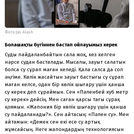
Фото:Jas Alash
Болашақты бүгіннен бастап ойлауымыз керек
Суды пайдаланбайтын сала жоқ, кез келген
нәрсе судан басталады. Мысалы, зауыт салатын
болса су сұрап маған келеді. Қала салса да сол
әңгіме. Көлік жасайтын зауыт бастығы су сұрап
маған келсе, одан бір көлік шығару үшін қанша
су керек деп сұраймын. Сен «Пәленбей куб метр
су керек» дейсің. Мен саған қарсы тағы сұрақ
қоямын. «Жапония бір көлік шығару үшін қанша
су пайдаланады?». Сен айтасың: «Пәлен су». Мен
айтамын: «Демек сен екі есе су артық
жұмсайсың. Неге жапондардың технологиясын