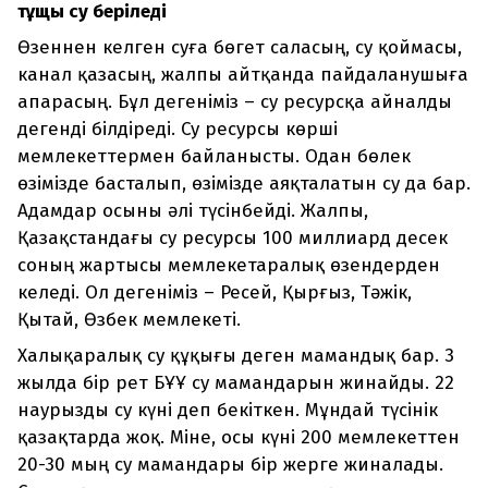
тұщы су беріледі
Өзеннен келген суға бөгет саласың, су қоймасы,
канал қазасың, жалпы айтқанда пайдаланушыға
апарасың. Бұл дегеніміз – су ресурсқа айналды
дегенді білдіреді. Су ресурсы көрші
мемлекеттермен байланысты. Одан бөлек
өзімізде басталып, өзімізде аяқталатын су да бар.
Адамдар осыны әлі түсінбейді. Жалпы,
Қазақстандағы су ресурсы 100 миллиард десек
соның жартысы мемлекетаралық өзендерден
келеді. Ол дегеніміз – Ресей, Қырғыз, Тәжік,
Қытай, Өзбек мемлекеті.
Халықаралық су құқығы деген мамандық бар. 3
жылда бір рет БҰҰ су мамандарын жинайды. 22
наурызды су күні деп бекіткен. Мұндай түсінік
қазақтарда жоқ. Міне, осы күні 200 мемлекеттен
20-30 мың су мамандары бір жерге жиналады.