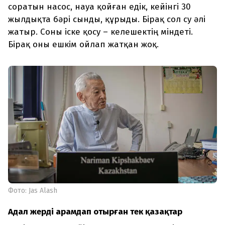
соратын насос, науа қойған едік, кейінгі 30
жылдықта бәрі сынды, құрыды. Бірақ сол су әлі
жатыр. Соны іске қосу – келешектің міндеті.
Бірақ оны ешкім ойлап жатқан жоқ.
Фото: Jas Alash
Адал жерді арамдап отырған тек қазақтар