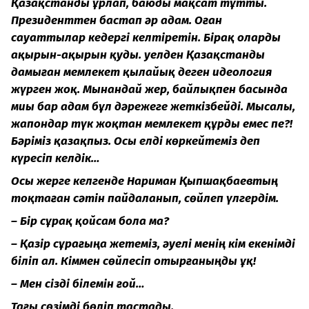
Қазақстанды ұрлап, баюды мақсат тұтты.
Президенттен бастап әр адам. Оған
сауаттылар кедергі келтіретін. Бірақ оларды
ақырын-ақырын қуды. Әуелден Қазақстанды
дамыған мемлекет қылайық деген идеология
жүрген жоқ. Мынандай жер, байлықпен басында
миы бар адам бұл дәрежеге жеткізбейді. Мысалы,
жапондар түк жоқтан мемлекет құрды емес пе?!
Бәріміз қазақпыз. Осы елді көркейтеміз деп
күресіп келдік…
Осы жерге келгенде Нариман Қыпшақбаевтың
тоқтаған сәтін пайдаланып, сөйлеп үлгердім.
– Бір сұрақ қойсам бола ма?
– Қазір сұрағыңа жетеміз, әуелі менің кім екенімді
біліп ал. Кіммен сөйлесіп отырғаныңды ұқ!
– Мен сізді білемін ғой…
Тағы сөзімді бөліп тастады.