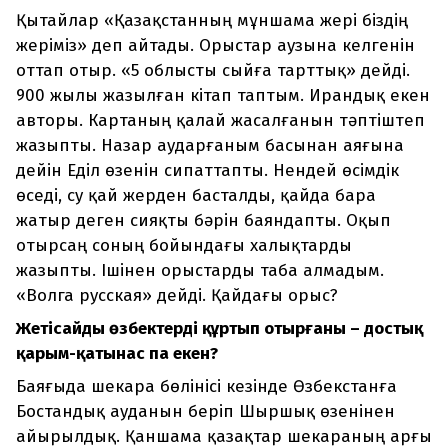
Қытайлар «Қазақстанның мұншама жері біздің
жеріміз» деп айтады. Орыстар аузына келгенін
оттап отыр. «5 облысты сыйға тарттық» дейді.
900 жылы жазылған кітап таптым. Ирандық екен
авторы. Картаның қалай жасалғанын тәптіштеп
жазыпты. Назар аударғаным басынан аяғына
дейін Еділ өзенін сипаттапты. Нендей өсімдік
өседі, су қай жерден басталды, қайда бара
жатыр деген сияқты бәрін баяндапты. Оқып
отырсаң соның бойындағы халықтарды
жазыпты. Ішінен орыстарды таба алмадым.
«Волга русская» дейді. Қайдағы орыс?
Жетісайды өзбектердің құртып отырғаны – достық
қарым-қатынас па екен?
Баяғыда шекара бөлінісі кезінде Өзбекстанға
Бостандық ауданын беріп Шыршық өзенінен
айырылдық. Қаншама қазақтар шекараның арғы