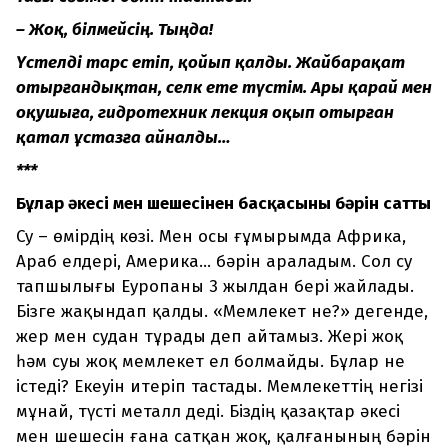
– Жоқ, білмейсің. Тыңда!
Үстелді тарс етіп, қойып қалды. Жайбарақат
отырғандықтан, селк ете түстім. Ары қарай мен
оқушыға, гидротехник лекция оқып отырған
қатал ұстазға айналды…
***
Бұлар әкесі мен шешесінен басқасының бәрін сатты
Су – өмірдің көзі. Мен осы ғұмырымда Африка,
Араб елдері, Америка… бәрін араладым. Сол су
тапшылығы Еуропаны 3 жылдан бері жайлады.
Бізге жақындап қалды. «Мемлекет не?» дегенде,
жер мен судан тұрады деп айтамыз. Жері жоқ
һәм суы жоқ мемлекет ел болмайды. Бұлар не
істеді? Екеуін итеріп тастады. Мемлекеттің негізі
мұнай, түсті металл деді. Біздің қазақтар әкесі
мен шешесін ғана сатқан жоқ, қалғанының бәрін