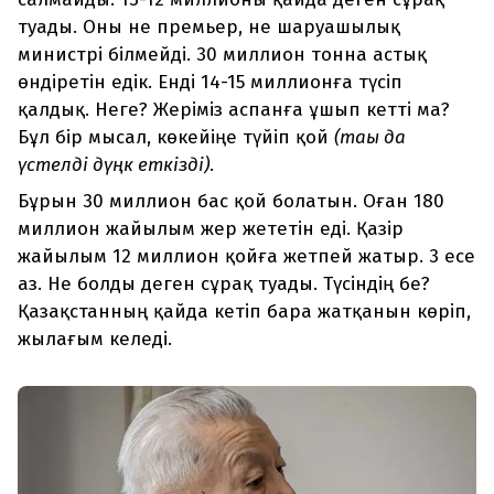
туады. Оны не премьер, не шаруашылық
министрі білмейді. 30 миллион тонна астық
өндіретін едік. Енді 14-15 миллионға түсіп
қалдық. Неге? Жеріміз аспанға ұшып кетті ма?
Бұл бір мысал, көкейіңе түйіп қой
(тағы да
үстелді дүңк еткізді)
.
Бұрын 30 миллион бас қой болатын. Оған 180
миллион жайылым жер жететін еді. Қазір
жайылым 12 миллион қойға жетпей жатыр. 3 есе
аз. Не болды деген сұрақ туады. Түсіндің бе?
Қазақстанның қайда кетіп бара жатқанын көріп,
жылағым келеді.