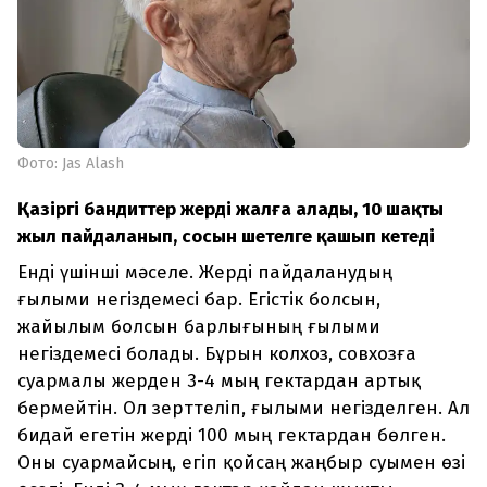
Фото: Jas Alash
Қазіргі бандиттер жерді жалға алады, 10 шақты
жыл пайдаланып, сосын шетелге қашып кетеді
Енді үшінші мәселе. Жерді пайдаланудың
ғылыми негіздемесі бар. Егістік болсын,
жайылым болсын барлығының ғылыми
негіздемесі болады. Бұрын колхоз, совхозға
суармалы жерден 3-4 мың гектардан артық
бермейтін. Ол зерттеліп, ғылыми негізделген. Ал
бидай егетін жерді 100 мың гектардан бөлген.
Оны суармайсың, егіп қойсаң жаңбыр суымен өзі