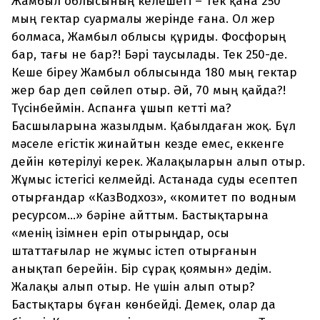
Жамбыл облысының келешегі – тек қана 250
мың гектар суармалы жерінде ғана. Ол жер
болмаса, Жамбыл облысы құриды. Фосфорың
бар, тағы не бар?! Бәрі таусылады. Тек 250-де.
Кеше біреу Жамбыл облысында 180 мың гектар
жер бар деп сөйлеп отыр. Әй, 70 мың қайда?!
Түсінбеймін. Аспанға ұшып кетті ма?
Басшыларына жазылдым. Қабылдаған жоқ. Бұл
мәселе егістік жинайтын кезде емес, еккенге
дейін көтерілуі керек. Жалақыларын алып отыр.
Жұмыс істегісі келмейді. Астанада суды есептеп
отырғандар «КазВодхоз», «комитет по водным
ресурсом…» бәріне айттым. Бастықтарына
«менің ізімнен еріп отырыңдар, осы
штаттағылар не жұмыс істеп отырғанын
анықтап берейін. Бір сұрақ қоямын» дедім.
Жалақы алып отыр. Не үшін алып отыр?
Бастықтары бұған көнбейді. Демек, олар да