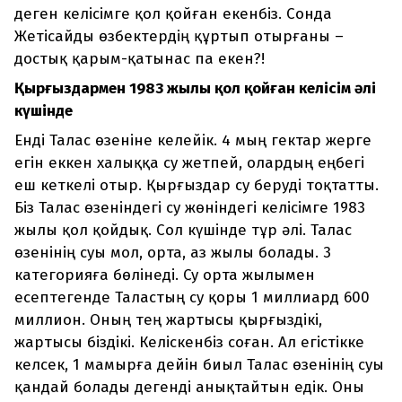
деген келісімге қол қойған екенбіз. Сонда
Жетісайды өзбектердің құртып отырғаны –
достық қарым-қатынас па екен?!
Қырғыздармен 1983 жылы қол қойған келісім әлі
күшінде
Енді Талас өзеніне келейік. 4 мың гектар жерге
егін еккен халыққа су жетпей, олардың еңбегі
еш кеткелі отыр. Қырғыздар су беруді тоқтатты.
Біз Талас өзеніндегі су жөніндегі келісімге 1983
жылы қол қойдық. Сол күшінде тұр әлі. Талас
өзенінің суы мол, орта, аз жылы болады. 3
категорияға бөлінеді. Су орта жылымен
есептегенде Таластың су қоры 1 миллиард 600
миллион. Оның тең жартысы қырғыздікі,
жартысы біздікі. Келіскенбіз соған. Ал егістікке
келсек, 1 мамырға дейін биыл Талас өзенінің суы
қандай болады дегенді анықтайтын едік. Оны