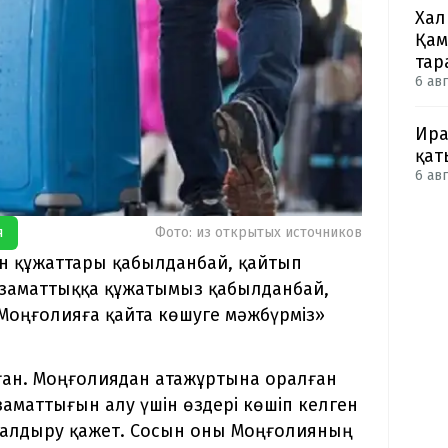
Хал
Қам
тар
6 авг
Ира
қат
6 авг
я
Фото: из открытых источников
ген құжаттары қабылданбай, қайтып
азаматтыққа құжатымыз қабылданбай,
Моңғолияға қайта көшуге мәжбүрміз»
ған. Моңғолиядан атажұртына оралған
аматтығын алу үшін өздері көшіп келген
 алдыру қажет. Сосын оны Моңғолияның