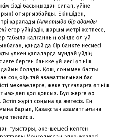
ім сізді басыңыздан сипап, үйіне
тарын) отырғызбайды. Екіншіден,
етрі қаралады
(Алматыда бір адамды
ек)
егер үйіңіздің шаршы метрі жетпесе,
жер табыла қалғанның өзінде ол үй
нбаған, қандай да бір банкте несиесі
яқты үлкен қалаларда мұндай үйдің
есиеге берген банкке үй иесі өтініш
е дайын болады. Қош, сонымен басты
бұдан соң «Қытай азаматтығынан бас
істі мекемелерге, жеке тұлғаларға өтініш
тым» деп қол қоясыз. Бұл жерге әр
 Өстіп жүріп соңына да жетесіз. Ең
ғына барып, Қазақстан азаматтығына
ңге төлейсіз.
дан туыстары, әке-шешесі келген
араттарды Моңғолиядан әпке-жездесі