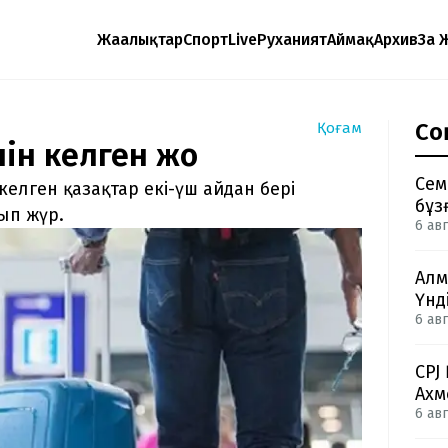
Жаңалықтар
Спорт
Live
Руханият
Аймақ
Архив
Заң 
Со
Қоғам
ін келген жоқ
Сем
лген қазақтар екі-үш айдан бері
бұз
ып жүр.
6 авг
Алм
Үнд
6 авг
CPJ
Ахм
6 авг