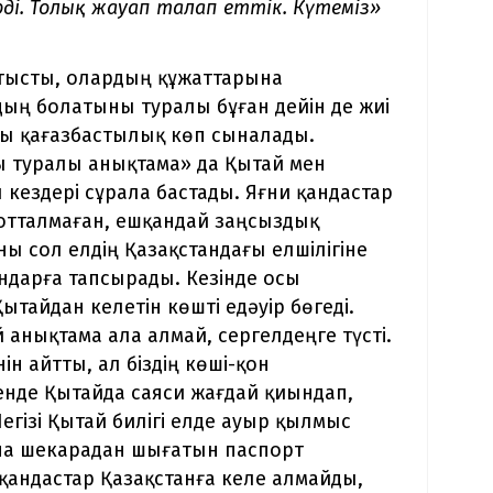
ді. Толық жауап талап еттік. Күтеміз»
атысты, олардың құжаттарына
ың болатыны туралы бұған дейін де жиі
ғы қағазбастылық көп сыналады.
 туралы анықтама» да Қытай мен
 кездері сұрала бастады. Яғни қандастар
сотталмаған, ешқандай заңсыздық
ы сол елдің Қазақстандағы елшілігіне
ндарға тапсырады. Кезінде осы
ытайдан келетін көшті едәуір бөгеді.
 анықтама ала алмай, сергелдеңге түсті.
ін айтты, ал біздің көші-қон
генде Қытайда саяси жағдай қиындап,
гізі Қытай билігі елде ауыр қылмыс
ына шекарадан шығатын паспорт
қандастар Қазақстанға келе алмайды,