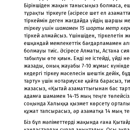
Біріншіден жақын танысыңыз болмаса, ешк
тұрақты тіркеуге (әсіресе шет ел азамат
тіркеймін деген жағдайда үйдің шаршы м
тіркеу үшін шамамен 15 шарты метр кер
тіркей алмайсыз. Үшіншіден, тіркелетін 
ешқандай мемлекеттік бағдарламамен алы
болмауы тиіс. Әсіресе Алматы, Астана си
табылуы өте қиын. Енді не істейді, үйді н
жазады, оның жауабы 7-10 жұмыс күнінд
кедергі тіркеу мәселесін шештік дейік, 
тарту» үшін нотариуске қайта барасыз, ти
жазасыз, «Қытай азаматтығынан бас тарт
адамға шамамен 14-15 мың теңге төлейсіз.
соңында Халыққа қызмет көрсету орталы
құжат тапсырасыз, әр азаматқа 14 мың те
Біз бұл мәліметтерді жақында ғана Қытай
қандастардан сұрап анықтадық. Осы ақп