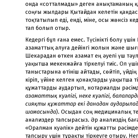
онда «сотталмады» деген анықтаманың қан
соңғы жылдары Қытайдан келетін қандас
тоқтатылып еді, енді, міне, осы жөнсіз к
тап болып отыр.
Кедергі бұл ғана емес. Түсінікті болу үш
азаматтық алуға дейінгі жолын және шы
Шекарадан өткен азамат ең әуелі үш тәу
уақытша мекенжайға тіркелуі тиіс. Ол үш
таныстарына өтініш айтады, сөйтіп, үйді
кіріп, үйіне келген қонақтарды уақытша тір
құжаттарды аудартып, нотариалды рәсім
азаматтық куәлігі, неке куәлігі, балал
сияқты құжаттар екі данадан аударылады
шамасында
). Осыдан соң медициналық те
анализдер тапсырасыз. Әр анализдің бағас
«Оралман куәлік» дейтін құжатты рәсімдеу
тапсыру үшін тұрақты тіркеуге отыру. Не