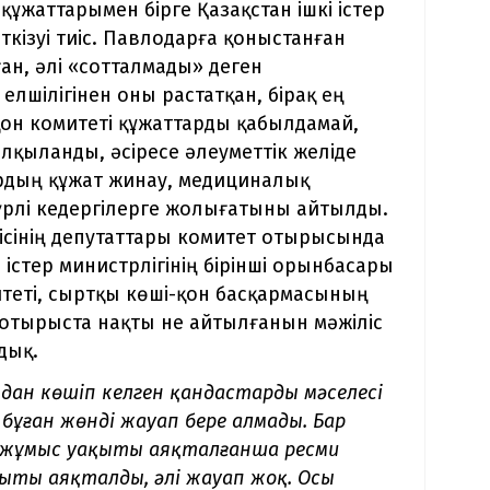
 құжаттарымен бірге Қазақстан ішкі істер
ткізуі тиіс. Павлодарға қоныстанған
ған, әлі «сотталмады» деген
лшілігінен оны растатқан, бірақ ең
-қон комитеті құжаттарды қабылдамай,
алқыланды, әсіресе әлеуметтік желіде
рдың құжат жинау, медициналық
үрлі кедергілерге жолығатыны айтылды.
лісінің депутаттары комитет отырысында
істер министрлігінің бірінші орынбасары
итеті, сыртқы көші-қон басқармасының
 отырыста нақты не айтылғанын мәжіліс
дық.
дан көшіп келген қандастардың мәселесі
бұған жөнді жауап бере алмады. Бар
н, жұмыс уақыты аяқталғанша ресми
ақыты аяқталды, әлі жауап жоқ. Осы