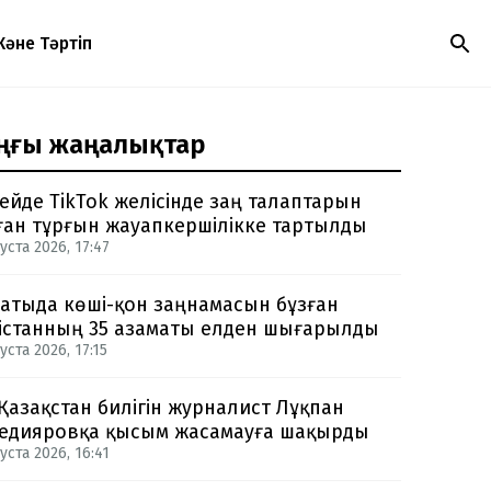
Және Тәртіп
ңғы жаңалықтар
ейде TikTok желісінде заң талаптарын
ған тұрғын жауапкершілікке тартылды
уста 2026, 17:47
атыда көші-қон заңнамасын бұзған
істанның 35 азаматы елден шығарылды
уста 2026, 17:15
 Қазақстан билігін журналист Лұқпан
едияровқа қысым жасамауға шақырды
уста 2026, 16:41