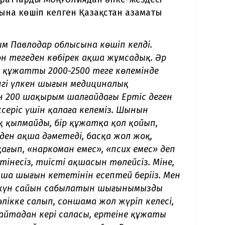
ына көшіп келген Қазақстан азаматы
рым
Павлодар облысына көшіп келді.
 теңгеден көбірек ақша жұмсадық. Әр
р құжатты 2000-2500 теңге көлемінде
інгі үлкен шығын медициналық
н 200 шақырым шалғайдағы Ертіс деген
серіс үшін қалаға келеміз. Шынын
қ қылмайды, бір құжатқа қол қойып,
геден ақша дәметеді, басқа жол жоқ,
і қағып, «наркоман емес», «псих емес» деп
 өтінесіз, тиісті ақшасын төлейсіз. Міне,
ша шығын кететінін есептей беріңіз. Мен
 күн сайын сабылатын шығынымызды
кке салып, соншама жол жүріп келесің,
Қайтадан кері саласың, ертеңіне құжаты