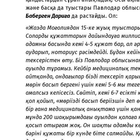
және басқа да туыстары Павлодар облыс
Бақберген Дариға
да растайды. Ол:
«
Жазда Моңғолиядан 15-ке жуық туыста
Солардың құжаттарын дайындауға миллион
адамның басында кемі 4-5 құжат бар, ал ә
аударып, нотариус рәсімдейді. Бұдан кей
тексерістен өту. Біз Павлодар облысына
ауылда тұрамыз. Кейбір медициналық тек
айтқанда, ондағылар бізді тексеріп қары
мөрін басып бергені үшін кемі 5-6 мың тең
амалсыз келісесіз. Сөйтіп, кемі 6-7 есікт
қол қойып, «мөріңізді басып беріңізші» деп
бір ғана медициналық анықтама үшін қан
мұнда 200 шақырымдағы ауылдан қалаға
қосып отырғам жоқ. Он шақты адамды көлі
бәрінің құжаты бір күнде біте салмайды. 