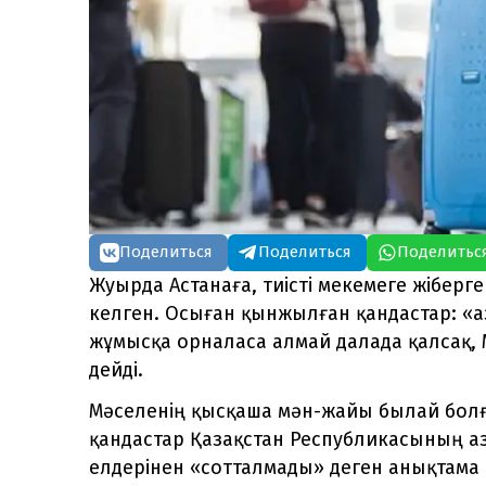
Поделиться
Поделиться
Поделитьс
Жуырда Астанаға, тиісті мекемеге жібер
келген. Осыған қынжылған қандастар: «
жұмысқа орналаса алмай далада қалсақ, 
дейді.
Мәселенің қысқаша мән-жайы былай бол
қандастар Қазақстан Республикасының аз
елдерінен «сотталмады» деген анықтама