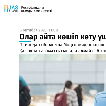
Республикалық
қоғамдық-саяси газеті
6 октября 2023, 11:08
Газетке жазылу
Олар қайта көшіп кету үш
PDF форматтағы газетті ай сайын электронды
поштаңызға алып отырыңыз. Жаңа нөмір
Павлодар облысына Моңғолиядан көшіп ке
шыққан сәтте сізге бірден жіберіледі. Тек email
Қазақстан азаматтығын ала алмай сабыл
енгізіңіз, біз қалғанын өзіміз жібереміз.