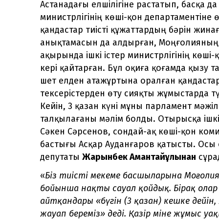
Астанадағы елшілігіне растатып, басқа да
министрлігінің көші-қон департаментіне ө
қандастар тиісті құжаттардың бәрін жина
анықтамасын да алдырған, Моңғолияның е
ақырында ішкі істер министрлігінің көші
кері қайтарған. Бұл оқиға қоғамда қызу т
шет елден атажұртына оралған қандаста
тексерістерден өту сияқты жұмыстарда т
Кейін, 3 қазан күні мұны парламент мәжі
талқылағаны мәлім болды. Отырысқа ішкі 
Сәкен Сәрсенов, сондай-ақ көші-қон ком
бастығы Асқар Ауданғаров қатысты. Осы
депутаты
Жарқынбек Амантайұлынан
сұра
«
Біз тиісті мекеме басшыларына Моңғолия
бойынша нақты сауал қойдық. Бірақ олар 
айтқандары «бүгін (3 қазан) кешке дейі
жауап береміз» деді. Қазір міне жұмыс у