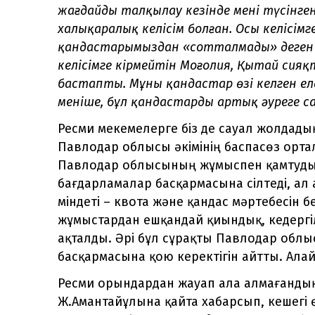
жағдайды талқылау кезінде менің түсінген
халықаралық келісім болған. Осы келісімг
қандастарымыздан «сотталмады» деген қ
келісімге кірмейтін Моңғолия, Қытай си
бастапты. Мұны қандастар өзі келген елді
меніңше, бұл қандастарды артық әуреге са
Ресми мекемелерге біз де сауал жолдады
Павлодар облысы әкімінің баспасөз орт
Павлодар облысының жұмыспен қамтуды 
бағдарламалар басқармасына сілтеді, ал 
міндеті – квота және қандас мәртебесін б
жұмыстардан ешқандай қиындық, кедерг
ақталды. Әрі бұл сұрақты Павлодар облы
басқармасына қою керектігін айтты. Ала
Ресми орындардан жауап ала алмағандықт
Ж.Амантайұлына қайта хабарсып, кешегі 