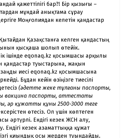
дай қажеттілігі бар?! Бір қызығы –
тардан мұндай анықтама сұрау
едергіге Моңғолиядан келетін қандастар
ін Қытайдан Қазақстанға келген қандастың
ғынын қысқаша шолып өтейік.
лік ішінде eqonaq.kz қосымшасы арқылы
ін қандастар туыстарына, жақын
ң заңды иесі eqonaq.kz қосымшасына
кейді. Бұдан кейін өзіңізге тиесілі
детесіз
(әдетте жеке тұлғаның паспорты,
ардың вакцина паспорты, аттестаты
, әр құжаттың құны 2500-3000 теңге
ксерістен өтесіз. Ол үшін көптеген
ы әртүрлі. Ендігі кезек ЖСН алу,
. Ендігі кезек азаматтыққа құжат
гізгі қиындық осы жерден туындайды.