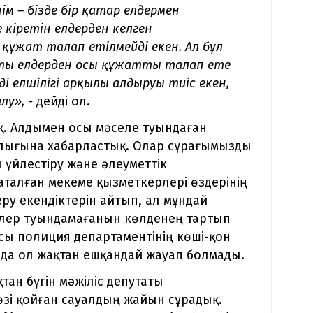
ім – бізде бір қатар елдермен
е кіретін елдерден келген
ұжат талап етілмейді екен. Ал бұл
яқты елдерден осы құжатты талап ете
ң елшілігі арқылы алдыруы тиіс екен,
лу», -
дейді ол.
қ. Алдымен осы мәселе туындаған
алығына хабарластық. Олар сұрағымызды
үйлестіру және әлеуметтік
аталған мекеме қызметкерлері өздерінің
еру екендіктерін айтып, ал мұндай
ілер туындамағанын көлденең тартып
сы полиция департаментінің көші-қон
йда ол жақтан ешқандай жауап болмады.
ан бүгін мәжіліс депутаты
өзі қойған сауалдың жайын сұрадық.