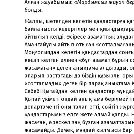
Алған жауабымыз:
«Мардымсыз жауап бер
болды.
Жалпы, шетелден келетін қандастарға қ
байланысты кедергілер мен қиындықтард
айтылып келді. Әсіресе азаматтық алуда
Амантайұлы айтып отыған «сотталмағаны
Моңғолиядан келетін қандастардан соңғы
көшіп келген елінен «бұл азамат бұрын 
жасамаған» деген анықтама алдырады, он
апарып растатады да біздің құзырлы оры
«сотталмады» деген бір парақ анықтама Қ
Себебі Қытайдан келген қандастар мұндай
Қытай үкіметі ондай анықтама берілмейтін
департаменті оны талап етті, сөйтіп жүр
қандастарымыз елге жете алмай қалды. Не
жасаған, өрескел заң бұзған азаматтар
жасамайды. Демек, мұндай қылмысы бар 