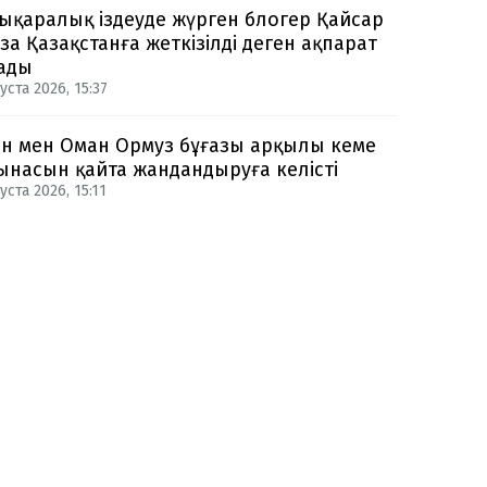
ықаралық іздеуде жүрген блогер Қайсар
за Қазақстанға жеткізілді деген ақпарат
ады
уста 2026, 15:37
н мен Оман Ормуз бұғазы арқылы кеме
ынасын қайта жандандыруға келісті
уста 2026, 15:11