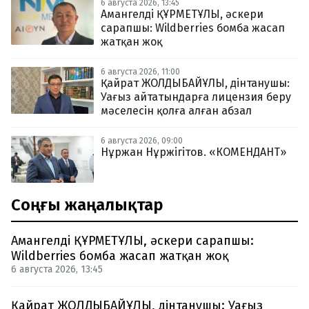
6 августа 2026, 13:45
Амангелді ҚҰРМЕТҰЛЫ, әскери
сарапшы: Wildberries бомба жасап
жатқан жоқ
6 августа 2026, 11:00
Қайрат ЖОЛДЫБАЙҰЛЫ, дінтанушы:
Уағыз айтатындарға лицензия беру
мәселесін қолға алған абзал
6 августа 2026, 09:00
Нұржан Нұржігітов. «КОМЕНДАНТ»
Соңғы жаңалықтар
Амангелді ҚҰРМЕТҰЛЫ, әскери сарапшы:
Wildberries бомба жасап жатқан жоқ
6 августа 2026, 13:45
Қайрат ЖОЛДЫБАЙҰЛЫ, дінтанушы: Уағыз