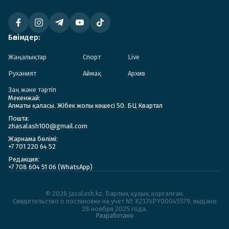
Бөлімдер:
Жаңалықтар
Спорт
Live
Руханият
Аймақ
Архив
Заң және тәртіп
Мекенжай:
Алматы қаласы. Жібек жолы көшесі 50. БЦ Квартал
Пошта:
zhasalash100@gmail.com
Жарнама бөлімі:
+7 701 220 64 52
Редакция:
+7 708 604 51 06 (WhatsApp)
© 2026 Jasalash.kz. Барлық құқық қорғалған.
Cвидетельство о постановке на учет № KZ13VPY00045579, выдано
28 ноября 2025 года.
Разработано