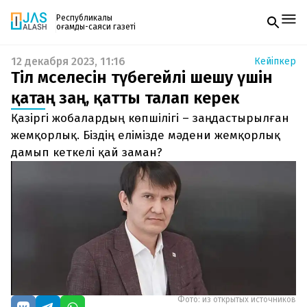
Республикалық
қоғамдық-саяси газеті
12 декабря 2023, 11:16
Кейіпкер
Жаңалықтар
Тіл мәселесін түбегейлі шешу үшін
Спорт
Газетке жазылу
Live
қатаң заң, қатты талап керек
PDF форматтағы газетті ай сайын электронды
Руханият
Қазіргі жобалардың көпшілігі – заңдастырылған
поштаңызға алып отырыңыз. Жаңа нөмір
Аймақ
шыққан сәтте сізге бірден жіберіледі. Тек email
жемқорлық. Біздің елімізде мәдени жемқорлық
Архив
енгізіңіз, біз қалғанын өзіміз жібереміз.
Заң және тәртіп
дамып кеткелі қай заман?
Редакциямен байланыс
+7 708 604 51 06
Жарнама бөлімі
+7 701 220 64 52
Пошта
zhasalash100@gmail.com
Фото: из открытых источников