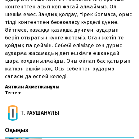
контенттен асып көп жасай алмаймыз. Ол
шешім емес. Заңдық қолдау, тірек болмаса, орыс
тілді контентпен бәсекелесу күрделі дүние.
Әйтпесе, қазаққа қазақша дүниені аударып
беріп отыратын күнге жетеміз. Оған жетіп те
қойдық па деймін. Себебі елімізде сен дұрыс
аударма жасамадың деп ешкімге ешқандай
шара қолданылмайды. Оны ойлап бас қатырып
жатқан ешкім жоқ. Осы себептен аударма
сапасы да өспей келеді.
Аятжан Ахметжанұлы
Тегтер:
Т. РАУШАНҰЛЫ
Оқыңыз