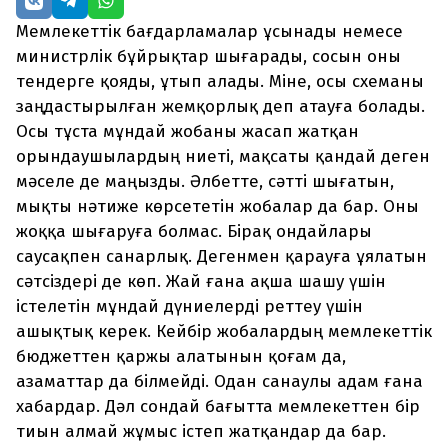
Мемлекеттік бағдарламалар ұсынады немесе
министрлік бұйрықтар шығарады, сосын оны
тендерге қояды, ұтып алады. Міне, осы схеманы
заңдастырылған жемқорлық деп атауға болады.
Осы тұста мұндай жобаны жасап жатқан
орындаушылардың ниеті, мақсаты қандай деген
мәселе де маңызды. Әлбетте, сәтті шығатын,
мықты нәтиже көрсететін жобалар да бар. Оны
жоққа шығаруға болмас. Бірақ ондайлары
саусақпен санарлық. Дегенмен қарауға ұялатын
сәтсіздері де көп. Жай ғана ақша шашу үшін
істелетін мұндай дүниелерді реттеу үшін
ашықтық керек. Кейбір жобалардың мемлекеттік
бюджеттен қаржы алатынын қоғам да,
азаматтар да білмейді. Одан санаулы адам ғана
хабардар. Дәл сондай бағытта мемлекеттен бір
тиын алмай жұмыс істеп жатқандар да бар.