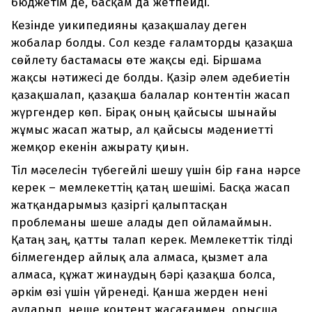
бюджетім де, басқам да жетпейді.
Кезінде уикипедияны қазақшалау деген
жобалар болды. Сол кезде ғаламторды қазақша
сөйлету бастамасы өте жақсы еді. Біршама
жақсы нәтижесі де болды. Қазір әлем әдебиетін
қазақшалап, қазақша балалар контентін жасап
жүргендер көп. Бірақ оның қайсысы шынайы
жұмыс жасап жатыр, ал қайсысы мәдениетті
жемқор екенін ажырату қиын.
Тіл мәселесін түбегейлі шешу үшін бір ғана нәрсе
керек – мемлекеттің қатаң шешімі. Басқа жасап
жатқандарымыз қазіргі қалыптасқан
проблеманы шеше алады деп ойламаймын.
Қатаң заң, қатты талап керек. Мемлекеттік тілді
білмегендер айлық ала алмаса, қызмет ала
алмаса, құжат жинаудың бәрі қазақша болса,
әркім өзі үшін үйренеді. Қанша жерден нені
аударып, неше контент жасағанмен, орысша