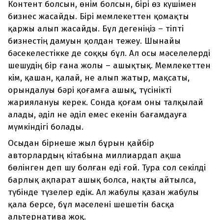
Контент болсын, өнім болсын, бірі өз күшімен
бизнес жасайды. Бірі мемлекеттен қомақты
қаржы алып жасайды. Бұл дегеніңіз – тіпті
бизнестің дамуын қолдан тежеу. Шынайы
бәсекелестікке де соққы бұл. Ал осы мәселелерді
шешудің бір ғана жолы – ашықтық. Мемлекеттен
кім, қашан, қалай, не алып жатыр, мақсаты,
орындалуы бәрі қоғамға ашық, түсінікті
жариялануы керек. Сонда қоғам оны талқылай
алады, әділ не әділ емес екенін бағамдауға
мүмкіндігі болады.
Осыдан бірнеше жыл бұрын қайбір
авторлардың кітабына миллиардап ақша
бөлінген деп шу болған еді ғой. Тура сол секілді
барлық ақпарат ашық болса, нақты айтылса,
түбінде түзелер едік. Ал жабулы қазан жабулы
қала берсе, бұл мәселені шешетін басқа
альтернатива жоқ.