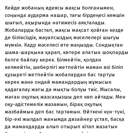
Кейде жобаның идеясы жақсы болғанымен,
соңында аударма нашар, тағы бірдеңесі кемшін
шығып, ақырында нәтижесіз аяқталады.
Жобаларды бастап, жақсы мақсат қойған кезде
де біліксіздік, жауапсыздық мәселелері шығуы
мүмкін. Кадр мәселесі өте маңызды. Сондықтан
шама-шарқына қарап, көтере алатын шоқпарды
белге байлау керек. Білмейтін, қолдан
келмейтін, шеберлігі жетпейтін маман өзі біліп
құзыреті жетпейтін жобалардан бас тартуы
керек және ондай мамандардың жұмысын
қадағалау жағы да мықты болуы тиіс. Мысалы,
маған оқулық жазсаңызшы деп көп айтады. Мен
оқу-әдістемелік жазамын, бірақ оқулық
жазбаймын деп бас тартамын. Өйткені күн-түні,
бір-екі жылдап жанымда дизайнер ұстап, басқа
да мамандарды алып отырып кітап жазатын