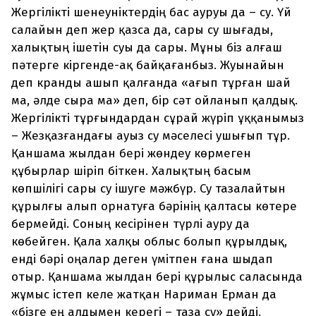
Жергілікті шенеуніктердің бас ауруы да – су. Үй
салайын деп жер қазса да, сары су шығады,
халықтың ішетін суы да сары. Мұны біз алғаш
пәтерге кіргенде-ақ байқағанбыз. Жуынайын
деп кранды ашып қалғанда «ағып тұрған шай
ма, әлде сыра ма» деп, бір сәт ойланып қалдық.
Жергілікті тұрғындардан сұрай жүріп ұққанымыз
– Жезқазғандағы ауыз су мәселесі ушығып тұр.
Қаншама жылдан бері жөндеу көрмеген
құбырлар шіріп біткен. Халықтың басым
көпшілігі сары су ішуге мәжбүр. Су тазалайтын
құрылғы алып орнатуға бәрінің қалтасы көтере
бермейді. Соның кесірінен түрлі ауру да
көбейген. Қала халқы облыс болып құрылдық,
енді бәрі оңалар деген үмітпен ғана шыдап
отыр. Қаншама жылдан бері құрылыс саласында
жұмыс істеп келе жатқан Нариман Ерман да
«бізге ең алдымен керегі – таза су» дейді.