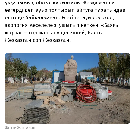
ұққанымыз, облыс құрылғалы Жезқазғанда
өзгерді деп ауыз толтырып айтуға тұратындай
ештеңе байқалмаған. Есесіне, ауыз су, жол,
экология мәселелері ушығып кеткен. «Баяғы
жартас – сол жартас» дегендей, баяғы
Жезқазған сол Жезқазған.
Фото: Жас Алаш