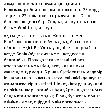
әкімдікпен меморандумға қол қойған.
Келісімшарт бойынша жалпы шығыны 35 млрд
теңгелік 22 жоба іске асырылуға тиіс. Оған
бірнеше кедергі бар. Сондықтан құрылыстың
басым бөлігі тоқтап тұр.
«Қазақмыстан» шығып, Желтоқсан мен
Бейбітшілік көшесіне бұрылдық, бағытымыз –
облыс әкімдігі. Біз Ұлытау өңіріне сапарлайтын
кезде Берік Әбдіғалиұлымен кездесетін
болғанбыз. Бірақ қалаға келгелі екі рет
жоспарлағанымызбен, екеуінде де әкім
уәдесінде тұрмады. Бірінде Сәтбаевтағы әлдебір
іс-шараның ашылуына кетсе, екіншісінде шұғыл
жиналысқа кіріп кетіпті. Шенеуніктердің мұндай
өтірігінен шаршағанбыз һәм үйреніп қалғанбыз.
Сондықтан таңғалмадық. Бірақ бұл жолы облыс
әкімімен емес, өңірдегі білім басқармасы