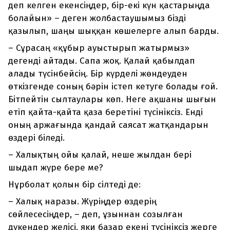
деп келген екенсіңдер, бір-екі күн қастарыңда
болайын» – деген жолбастаушымыз бізді
қазылып, шаңы шыққан көшелерге алып барды.
– Сұрасаң «құбыр ауыстырып жатырмыз»
дегенді айтады. Сапа жоқ. Қалай қабылдап
алады түсінбейсің. Бір күрделі жөндеуден
өткізгенде соның бәрін істеп кетуге болады ғой.
Бітпейтін сылтаулары көп. Неге ақшаны шығын
етіп қайта-қайта қаза беретіні түсініксіз. Енді
оның аржағында қандай саясат жатқандарын
өздері біледі.
– Халықтың ойы қалай, неше жылдан бері
шыдап жүре бере ме?
Нұрболат қолын бір сілтеді де:
– Халық наразы. Жүріңдер өздерің
сөйлесесіңдер, – деп, ұзыннан созылған
дүкендер желісі, яки базар екені түсініксіз жерге