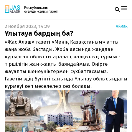
Республикалық
қоғамдық-саяси газеті
2 ноября 2023, 14:29
Аймақ
Жаңалықтар
Ұлытауға бардың ба?
Спорт
Газетке жазылу
Live
«Жас Алаш» газеті «Менің Қазақстаным» атты
PDF форматтағы газетті ай сайын электронды
Руханият
жаңа жоба бастады. Жоба аясында жаңадан
поштаңызға алып отырыңыз. Жаңа нөмір
Аймақ
құрылған облысты аралап, халқының тұрмыс-
шыққан сәтте сізге бірден жіберіледі. Тек email
Архив
енгізіңіз, біз қалғанын өзіміз жібереміз.
тіршілігін жан-жақты баяндаймыз. Өңірге
Заң және тәртіп
жауапты шенеуніктермен сұхбаттасамыз.
Газетіміздің бүгінгі санында Ұлытау облысындағы
Редакциямен байланыс
+7 708 604 51 06
күрмеуі көп мәселелер сөз болады.
Жарнама бөлімі
+7 701 220 64 52
Пошта
zhasalash100@gmail.com