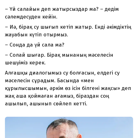
– Үй салайын деп жатырсыздар ма? – дедім
сәлемдесуден кейін.
– Иә, бірақ су шығып кетіп жатыр. Енді әкімдіктің
жауабын күтіп отырмыз.
– Сонда да үй сала ма?
– Солай шығар. Бірақ мынаның мәселесін
шешуіміз керек.
Алғашқы диалогымыз су болғасын, елдегі су
мәселесін сұрадым. Басында «мен
құрылысшымын, әркім өз ісін білгені жақсы» деп
жақ аша қоймаған ағамыз, біраздан соң
ашылып, ашынып сөйлеп кетті.