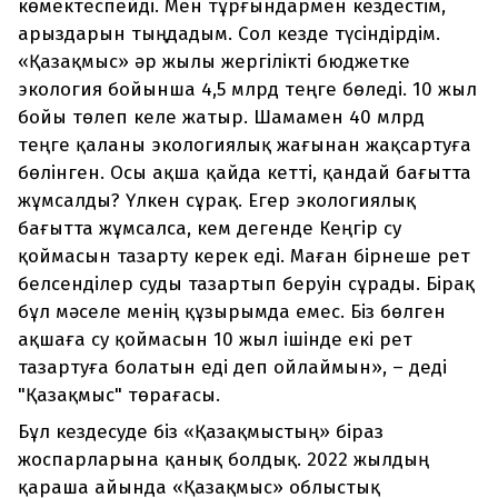
көмектеспейді. Мен тұрғындармен кездестім,
арыздарын тыңдадым. Сол кезде түсіндірдім.
«Қазақмыс» әр жылы жергілікті бюджетке
экология бойынша 4,5 млрд теңге бөледі. 10 жыл
бойы төлеп келе жатыр. Шамамен 40 млрд
теңге қаланы экологиялық жағынан жақсартуға
бөлінген. Осы ақша қайда кетті, қандай бағытта
жұмсалды? Үлкен сұрақ. Егер экологиялық
бағытта жұмсалса, кем дегенде Кеңгір су
қоймасын тазарту керек еді. Маған бірнеше рет
белсенділер суды тазартып беруін сұрады. Бірақ
бұл мәселе менің құзырымда емес. Біз бөлген
ақшаға су қоймасын 10 жыл ішінде екі рет
тазартуға болатын еді деп ойлаймын», – деді
"Қазақмыс" төрағасы.
Бұл кездесуде біз «Қазақмыстың» біраз
жоспарларына қанық болдық. 2022 жылдың
қараша айында «Қазақмыс» облыстық