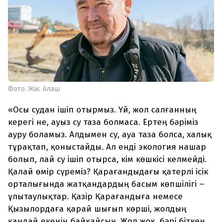
Фото: Жас Алаш
«Осы судан ішіп отырмыз. Үй, жол салғанның
керегі не, ауыз су таза болмаса. Ертең бәріміз
ауру боламыз. Алдымен су, ауа таза болса, халық
тұрақтап, қоныстайды. Ал енді экология нашар
болып, лай су ішіп отырса, кім көшкісі келмейді.
Қалай өмір сүреміз? Қарағандыдағы қатерлі ісік
орталығында жатқандардың басым көпшілігі –
ұлытаулықтар. Қазір Қарағандыға немесе
Қызылордаға қарай шығып көрші, жолдың
қандай екенін байқайсың. Жол жоқ, бәрі біткен.