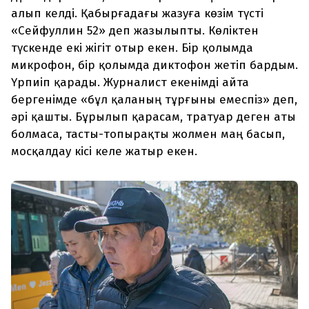
алып келді. Қабырғадағы жазуға көзім түсті
«Сейфуллин 52» деп жазылыпты. Көліктен
түскенде екі жігіт отыр екен. Бір қолымда
микрофон, бір қолымда диктофон жетіп бардым.
Үрпиіп қарады. Журналист екенімді айта
бергенімде «бұл қаланың тұрғыны емеспіз» деп,
әрі қашты. Бұрылып қарасам, тратуар деген аты
болмаса, тасты-топырақты жолмен маң басып,
мосқалдау кісі келе жатыр екен.