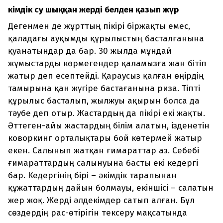
Әкімдік су шыққан жерді белден қазып жүр
Дегенмен де жұрттың пікірі біржақты емес,
қаладағы ауқымды құрылыстың басталғанына
қуанатындар да бар. 30 жылда мұндай
жұмыстарды көрмегендер қаламызға жан бітіп
жатыр деп есептейді. Қараусыз қалған өңірдің
тамырына қан жүгіре бастағанына риза. Тіпті
құрылыс басталып, жылжуы ақырын болса да
тәубе деп отыр. Жастардың да пікірі екі жақты.
Әттеген-айы жастардың білім алатын, ізденетін
коворкинг орталықтары бой көтермей жатыр
екен. Салынып жатқан ғимараттар аз. Себебі
ғимараттардың салынуына басты екі кедергі
бар. Кедергінің бірі – әкімдік тарапынан
құжаттардың дайын болмауы, екіншісі – салатын
жер жоқ. Жерді әлдекімдер сатып алған. Бұл
сөздердің рас-өтірігін тексеру мақсатында