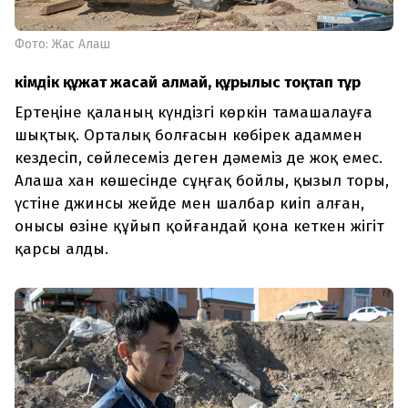
Фото: Жас Алаш
Әкімдік құжат жасай алмай, құрылыс тоқтап тұр
Ертеңіне қаланың күндізгі көркін тамашалауға
шықтық. Орталық болғасын көбірек адаммен
кездесіп, сөйлесеміз деген дәмеміз де жоқ емес.
Алаша хан көшесінде сұңғақ бойлы, қызыл торы,
үстіне джинсы жейде мен шалбар киіп алған,
онысы өзіне құйып қойғандай қона кеткен жігіт
қарсы алды.