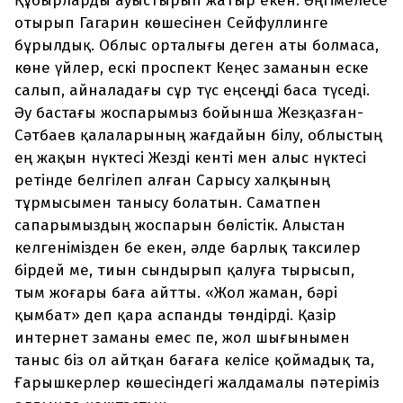
Құбырларды ауыстырып жатыр екен. Әңгімелесе
отырып Гагарин көшесінен Сейфуллинге
бұрылдық. Облыс орталығы деген аты болмаса,
көне үйлер, ескі проспект Кеңес заманын еске
салып, айналадағы сұр түс еңсеңді баса түседі.
Әу бастағы жоспарымыз бойынша Жезқазған-
Сәтбаев қалаларының жағдайын білу, облыстың
ең жақын нүктесі Жезді кенті мен алыс нүктесі
ретінде белгілеп алған Сарысу халқының
тұрмысымен танысу болатын. Саматпен
сапарымыздың жоспарын бөлістік. Алыстан
келгенімізден бе екен, әлде барлық таксилер
бірдей ме, тиын сындырып қалуға тырысып,
тым жоғары баға айтты. «Жол жаман, бәрі
қымбат» деп қара аспанды төндірді. Қазір
интернет заманы емес пе, жол шығынымен
таныс біз ол айтқан бағаға келісе қоймадық та,
Ғарышкерлер көшесіндегі жалдамалы пәтеріміз