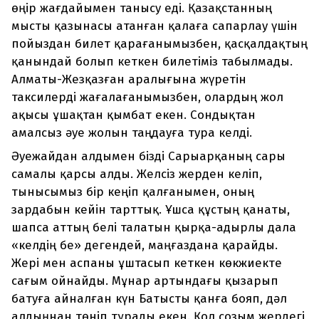
өңір жағдайымен танысу еді. Қазақстанның
мысты қазынасы атанған қалаға сапарлау үшін
пойыздан билет қарағанымызбен, қасқалдақтың
қанындай болып кеткен билетіміз табылмады.
Алматы-Жезқазған аралығына жүретін
таксилерді жағалағанымызбен, олардың жол
ақысы ұшақтан қымбат екен. Сондықтан
амалсыз әуе жолын таңдауға тура келді.
Әуежайдан алдымен бізді Сарыарқаның сары
самалы қарсы алды. Желсіз жерден келіп,
тынысымыз бір кеңіп қалғанымен, оның
зардабын кейін тарттық. Ұшса құстың қанаты,
шапса аттың белі талатын қырқа-адырлы дала
«келдің бе» дегендей, маңғаздана қарайды.
Жері мен аспаны ұштасып кеткен көкжиекте
сағым ойнайды. Мұнар артындағы қызарып
батуға айналған күн Батысты қанға бояп, дәл
алдыңнан төніп тұрады екен. Қол созым жердегі