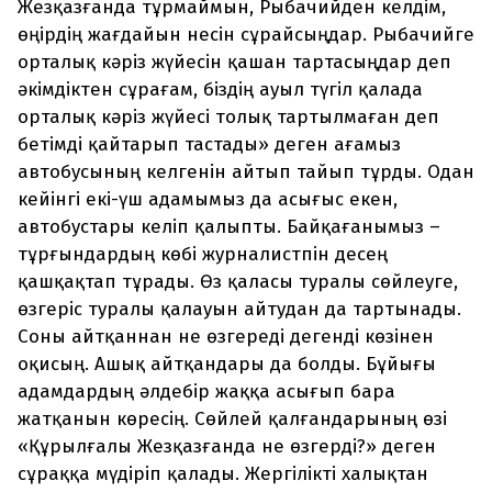
Жезқазғанда тұрмаймын, Рыбачийден келдім,
өңірдің жағдайын несін сұрайсыңдар. Рыбачийге
орталық кәріз жүйесін қашан тартасыңдар деп
әкімдіктен сұрағам, біздің ауыл түгіл қалада
орталық кәріз жүйесі толық тартылмаған деп
бетімді қайтарып тастады» деген ағамыз
автобусының келгенін айтып тайып тұрды. Одан
кейінгі екі-үш адамымыз да асығыс екен,
автобустары келіп қалыпты. Байқағанымыз –
тұрғындардың көбі журналистпін десең
қашқақтап тұрады. Өз қаласы туралы сөйлеуге,
өзгеріс туралы қалауын айтудан да тартынады.
Соны айтқаннан не өзгереді дегенді көзінен
оқисың. Ашық айтқандары да болды. Бұйығы
адамдардың әлдебір жаққа асығып бара
жатқанын көресің. Сөйлей қалғандарының өзі
«Құрылғалы Жезқазғанда не өзгерді?» деген
сұраққа мүдіріп қалады. Жергілікті халықтан