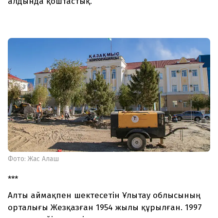
алдында қоштастық.
Фото: Жас Алаш
***
Алты аймақпен шектесетін Ұлытау облысының
орталығы Жезқазған 1954 жылы құрылған. 1997