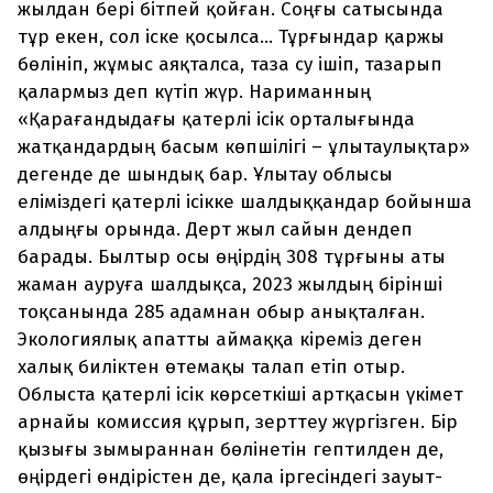
жылдан бері бітпей қойған. Соңғы сатысында
тұр екен, сол іске қосылса... Тұрғындар қаржы
бөлініп, жұмыс аяқталса, таза су ішіп, тазарып
қалармыз деп күтіп жүр. Нариманның
«Қарағандыдағы қатерлі ісік орталығында
жатқандардың басым көпшілігі – ұлытаулықтар»
дегенде де шындық бар. Ұлытау облысы
еліміздегі қатерлі ісікке шалдыққандар бойынша
алдыңғы орында. Дерт жыл сайын дендеп
барады. Былтыр осы өңірдің 308 тұрғыны аты
жаман ауруға шалдықса, 2023 жылдың бірінші
тоқсанында 285 адамнан обыр анықталған.
Экологиялық апатты аймаққа кіреміз деген
халық биліктен өтемақы талап етіп отыр.
Облыста қатерлі ісік көрсеткіші артқасын үкімет
арнайы комиссия құрып, зерттеу жүргізген. Бір
қызығы зымыраннан бөлінетін гептилден де,
өңірдегі өндірістен де, қала іргесіндегі зауыт-