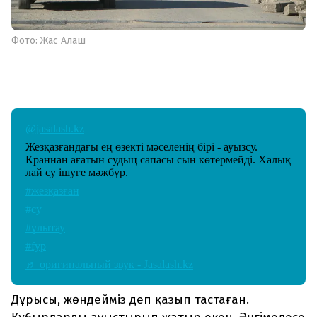
Фото: Жас Алаш
@jasalash.kz
Жезқазғандағы ең өзекті мәселенің бірі - ауызсу.
Краннан ағатын судың сапасы сын көтермейді. Халық
лай су ішуге мәжбүр.
#жезқазған
#су
#ұлытау
#fyp
♬ оригинальный звук - Jasalash.kz
Дұрысы, жөндейміз деп қазып тастаған.