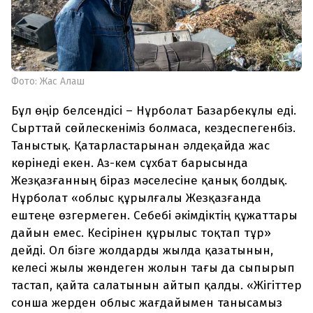
Фото: Жас Алаш
Бұл өңір белсендісі – Нұрболат Базарбекұлы еді.
Сырттай сөйлескеніміз болмаса, кездеспегенбіз.
Таныстық. Қатарластарынан әлдеқайда жас
көрінеді екен. Аз-кем сұхбат барысында
Жезқазғанның біраз мәселесіне қанық болдық.
Нұрболат «облыс құрылғалы Жезқазғанда
ештеңе өзгермеген. Себебі әкімдіктің құжаттары
дайын емес. Кесірінен құрылыс тоқтап тұр»
дейді. Ол бізге жолдарды жылда қазатынын,
келесі жылы жөндеген жолын тағы да сыпырып
тастап, қайта салатынын айтып қалды. «Жігіттер
сонша жерден облыс жағдайымен танысамыз