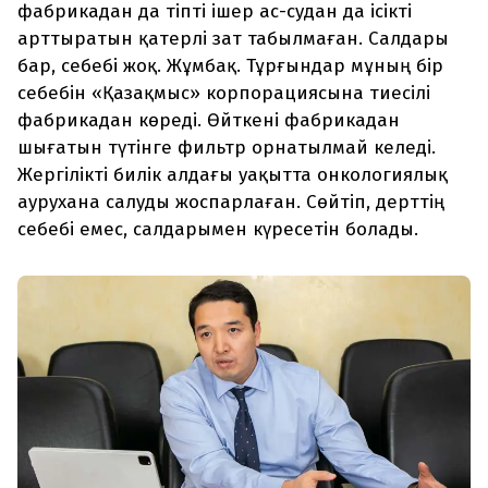
фабрикадан да тіпті ішер ас-судан да ісікті
арттыратын қатерлі зат табылмаған. Салдары
бар, себебі жоқ. Жұмбақ. Тұрғындар мұның бір
себебін «Қазақмыс» корпорациясына тиесілі
фабрикадан көреді. Өйткені фабрикадан
шығатын түтінге фильтр орнатылмай келеді.
Жергілікті билік алдағы уақытта онкологиялық
аурухана салуды жоспарлаған. Сөйтіп, дерттің
себебі емес, салдарымен күресетін болады.