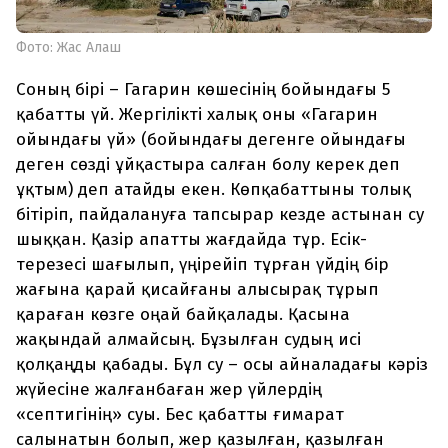
Фото: Жас Алаш
Соның бірі – Гагарин көшесінің бойындағы 5
қабатты үй. Жергілікті халық оны «Гагарин
ойындағы үй» (бойындағы дегенге ойындағы
деген сөзді ұйқастыра салған болу керек деп
ұқтым) деп атайды екен. Көпқабаттыны толық
бітіріп, пайдалануға тапсырар кезде астынан су
шыққан. Қазір апатты жағдайда тұр. Есік-
терезесі шағылып, үңірейіп тұрған үйдің бір
жағына қарай қисайғаны алысырақ тұрып
қараған көзге оңай байқалады. Қасына
жақындай алмайсың. Бұзылған судың исі
қолқаңды қабады. Бұл су – осы айналадағы кәріз
жүйесіне жалғанбаған жер үйлердің
«септигінің» суы. Бес қабатты ғимарат
салынатын болып, жер қазылған, қазылған