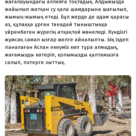
жағалауындағы аллеяға тоқтадық. Алдымызда
жайылып жатқан су қала шамдарына шағылып,
жымың-жымың етеді. Бұл жерде де адам қарасы
аз, құлаққа ұрған танадай тыныштыққа
үйренбеген жүрегің атқақтай жөнеледі. Күндізгі
жұмсақ самал ызғар желге айналыпты. Ық іздеп
паналаған Аслан екеуміз көп тұра алмадық,
жағамызды көтеріп, қолымызды қалтамызға
салып, пәтерге зыттық.