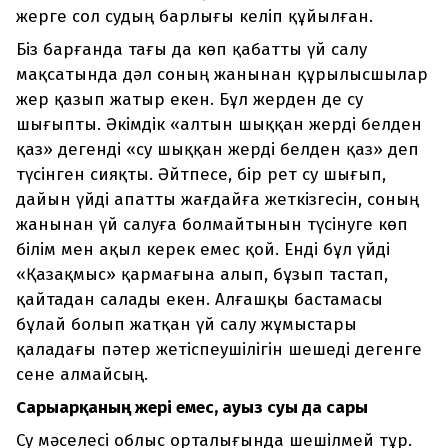
жерге сол судың барлығы келіп құйылған.
Біз барғанда тағы да көп қабатты үй салу
мақсатында дәл соның жанынан құрылысшылар
жер қазып жатыр екен. Бұл жерден де су
шығыпты. Әкімдік «алтын шыққан жерді белден
қаз» дегенді «су шыққан жерді белден қаз» деп
түсінген сияқты. Әйтпесе, бір рет су шығып,
дайын үйді апатты жағдайға жеткізгесін, соның
жанынан үй салуға болмайтынын түсінуге көп
білім мен ақыл керек емес қой. Енді бұл үйді
«Қазақмыс» қармағына алып, бұзып тастап,
қайтадан салады екен. Алғашқы бастамасы
бұлай болып жатқан үй салу жұмыстары
қаладағы пәтер жетіспеушілігін шешеді дегенге
сене алмайсың.
Сарыарқаның жері емес, ауыз суы да сары
Су мәселесі облыс орталығында шешілмей тұр.