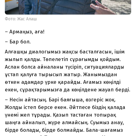
Фото: Жас Алаш
– Армаңыз, аға!
– Бар бол.
Алғашқы диалогымыз жақсы басталғасын, ішім
жылып қалды. Төпелетіп сұрағымды қойдым.
Аслан болса айналаны түсіріп, ситуацияларды
ұстап қалуға тырысып жатыр. Жанымыздан
өткен адамдар үрке қарайды. Ағамыз көңілді
екен, сұрақтарымызға да көңілдене жауап берді.
– Несін айтасың. Бәрі баяғыша, өзгеріс жоқ.
Жолды істеп берсе екен. Әйтпесе біздің қалада
үнемі жел тұрады. Қазып тастаған топырақ
шаңға айналып, жүре алмайсың. Суымыз анау,
бірде болады, бірде болмайды. Бала-шағамыз