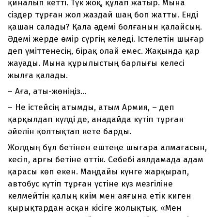
қиналып кетті. Түк жоқ, құлап жатыр. Мына
сіздер тұрған жол жаздай шаң боп жатты. Енді
қашан салады? Қала әдемі болғанын қалайсың.
Әдемі жерде өмір сүргің келеді. Істелетін шығар
деп үміттенесің, бірақ олай емес. Жақында қар
жауады. Мына құрылыстың барлығы келесі
жылға қалады.
– Аға, аты-жөніңіз...
– Не істейсің атымды, атым Армия, – деп
қарқылдап күлді де, анадайда күтіп тұрған
әйелін қолтықтап кете барды.
Жолдың бұл бетінен ештеңе шығара алмағасын,
кесіп, арғы бетіне өттік. Себебі аялдамада адам
қарасы көп екен. Маңдайы күнге жарқырап,
автобус күтіп тұрған үстіне күз мезгіліне
келмейтін қалың киім мен аяғына етік киген
қырықтардан асқан кісіге жолықтық. «Мен