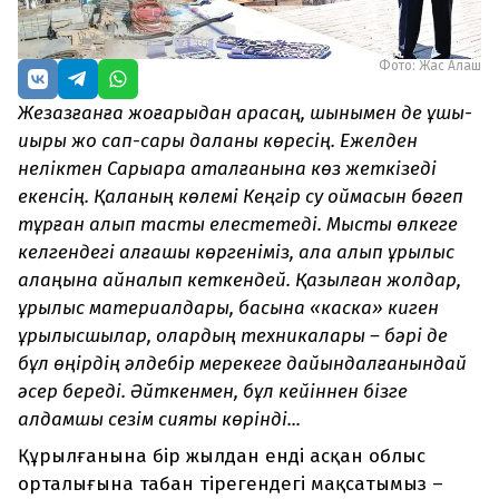
Фото: Жас Алаш
Жезқазғанға жоғарыдан қарасаң, шынымен де ұшы-
қиыры жоқ сап-сары даланы көресің. Ежелден
неліктен Сарыарқа аталғанына көз жеткізеді
екенсің. Қаланың көлемі Кеңгір су қоймасын бөгеп
тұрған алып тасты елестетеді. Мысты өлкеге
келгендегі алғашқы көргеніміз, қала алып құрылыс
алаңына айналып кеткендей. Қазылған жолдар,
құрылыс материалдары, басына «каска» киген
құрылысшылар, олардың техникалары – бәрі де
бұл өңірдің әлдебір мерекеге дайындалғанындай
әсер береді. Әйткенмен, бұл кейіннен бізге
алдамшы сезім сияқты көрінді...
Құрылғанына бір жылдан енді асқан облыс
орталығына табан тірегендегі мақсатымыз –