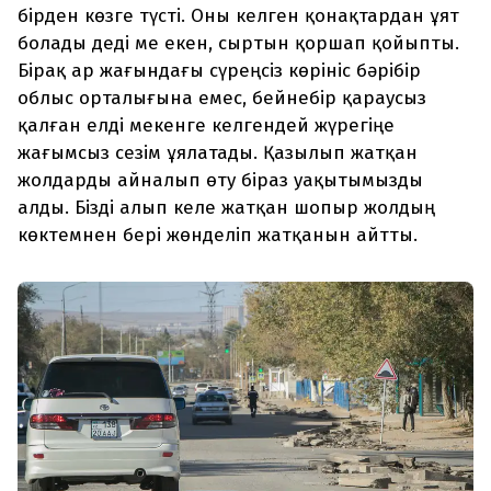
бірден көзге түсті. Оны келген қонақтардан ұят
болады деді ме екен, сыртын қоршап қойыпты.
Бірақ ар жағындағы сүреңсіз көрініс бәрібір
облыс орталығына емес, бейнебір қараусыз
қалған елді мекенге келгендей жүрегіңе
жағымсыз сезім ұялатады. Қазылып жатқан
жолдарды айналып өту біраз уақытымызды
алды. Бізді алып келе жатқан шопыр жолдың
көктемнен бері жөнделіп жатқанын айтты.