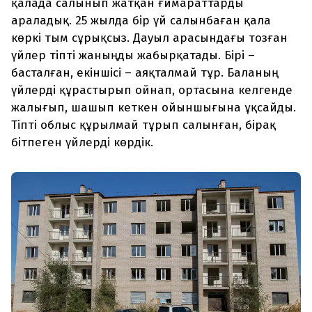
қалада салынып жатқан ғимараттарды
араладық. 25 жылда бір үй салынбаған қала
көркі тым сұрықсыз. Дауыл арасындағы тозған
үйлер тіпті жаныңды жабырқатады. Бірі –
басталған, екіншісі – аяқталмай тұр. Баланың
үйлерді құрастырып ойнап, ортасына келгенде
жалығып, шашып кеткен ойыншығына ұқсайды.
Тіпті облыс құрылмай тұрып салынған, бірақ
бітпеген үйлерді көрдік.