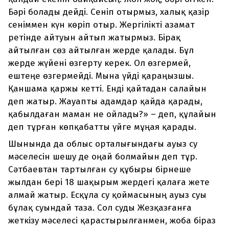
Бәрі болады дейді. Сеніп отырмыз, халық қазір
сеніммен күн көріп отыр. Жергілікті азамат
ретінде айтуын айтып жатырмыз. Бірақ
айтылған сөз айтылған жерде қалады. Бұл
жерде жүйені өзгерту керек. Ол өзгермей,
ештеңе өзгермейді. Мына үйді қараңызшы.
Қаншама қаржы кетті. Енді қайтадан салайын
деп жатыр. Жауапты адамдар қайда қарады,
қабылдаған маман не ойлады?» – деп, құлайын
деп тұрған көпқабатты үйге мұңая қарады.
Шынында да облыс орталығындағы ауыз су
мәселесін шешу де оңай болмайын деп тұр.
Сәтбаевтан тартылған су құбыры бірнеше
жылдан бері 18 шақырым жердегі қалаға жете
алмай жатыр. Есқұла су қоймасының ауыз суы
бұлақ суындай таза. Сол суды Жезқазғанға
жеткізу мәселесі қарастырылғанмен, жоба біраз