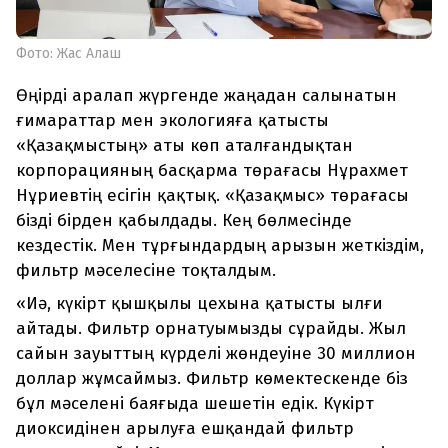
Фото: Жас Алаш
Өңірді аралап жүргенде жаңадан салынатын
ғимараттар мен экологияға қатысты
«Қазақмыстың» аты көп аталғандықтан
корпорацияның басқарма төрағасы Нұрахмет
Нұриевтің есігін қақтық. «Қазақмыс» төрағасы
бізді бірден қабылдады. Кең бөлмесінде
кездестік. Мен тұрғындардың арызын жеткіздім,
фильтр мәселесіне тоқталдым.
«Иә, күкірт қышқылы цехына қатысты ылғи
айтады. Фильтр орнатуымызды сұрайды. Жыл
сайын зауыттың күрделі жөндеуіне 30 миллион
доллар жұмсаймыз. Фильтр көмектескенде біз
бұл мәселені баяғыда шешетін едік. Күкірт
диоксидінен арылуға ешқандай фильтр