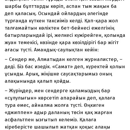
шарбы бұлттарды көріп, аспан тым жақын ба
деп қаласың. Осындай ойлардың әлегінде
тұрғанда күткен таксиіміз келді. Қап-қара жол
талғамайтын көліктен бет-бейнесі ежелгінің
батырларындай ірі, желкесі күжірейген, қолында
жуан темекісі, көзінде қара көзілдірігі бар жігіт
ағасы түсті. Амандық-саулықтан кейін:
– Сендер ме, Алматыдан келген журналистер, –
деді. Біз бас изедік. «Самат» деп, күректей қолын
ұсынды. Арық, жіңішке саусақтарымыз оның
алақынында қалып қойды.
– Жүріңдер, мен сендерге қаламыздың бар
«сұлулығын» көрсетіп апарайын деп, қалаға
тура емес, айналма жолға түсті. Өңкиген
«джиппен» адыр даланың төсін қақ жарған
асфальтпен ызғытып келеміз. Қалаға
кіреберісте шашылып жатқан қоқыс алаңы