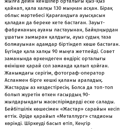
жылға дейін кеншілер орталығы қыз-қыз
қайнап, қала халқы 130 мыңнан асқан. Бірақ
облыс мәртебесі Қарағандыға ауысқасын
қаладан да береке кете бастаған. Зауыт-
фабриканың ауаны ластауынан, Байқоңырдан
ұшатын зымыран қалдығы, ауыз судың таза
болмауынан адамдар біртіндеп көше бастаған.
Бүгінде қала халқы 90 мыңға жетпейді. Совет
заманында өркендеген өндіріс орталығы
өкінішке қарай сол заманда қалып қойған.
Жанымдағы серігім, фотограф-оператор
Асланмен бірге кешкі қаланы араладық.
Жастарды аз кездестіресің. Болса да топ-топ
болып жүретін өткен ғасырдың 90-
жылдарындағы жасөспірімдерді еске салады.
Бейбітшілік көшесімен «Жастар» сарайын кесіп
өттік. Әріде қарайып «Металлург» стадионы
көрінді. Шіркеуді басып өтіп, Кеңгір