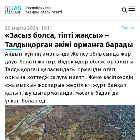
Республикалық
қоғамдық-саяси газеті
20 марта 2024, 13:11
Саясат
Жаңалықтар
«Заңсыз болса, тіпті жақсы» –
Спорт
Газетке жазылу
Live
Талдықорған әкімі орманға барады
PDF форматтағы газетті ай сайын электронды
Руханият
Айдын-күннің аманында Жетісу облысында жер
поштаңызға алып отырыңыз. Жаңа нөмір
Аймақ
шыққан сәтте сізге бірден жіберіледі. Тек email
дауы болып жатыр. Әлдекімдер облыс орталығы
Архив
енгізіңіз, біз қалғанын өзіміз жібереміз.
Заң және тәртіп
Талдықорған қаласындағы орманды отап,
орнына коттедж салуға ниетті. Жеке кәсіпкердің
Редакциямен байланыс
«жымысқы» жоспарын жергілікті жұрт байқап
+7 708 604 51 06
қалып, шу шығармағанда, мәселе бұдан да
Жарнама бөлімі
+7 701 220 64 52
үлкен болар еді.
Пошта
zhasalash100@gmail.com