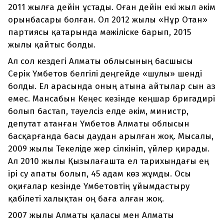
2011 жылға дейін ұстады. Оған дейін екі жыл әкім
орынбасары болған. Ол 2012 жылы «Нұр Отан»
партиясы қатарында мәжіліске барып, 2015
жылы қайтыс болды.
Ал сол кездегі Алматы облысының басшысы
Серік Үмбетов белгілі деңгейде «шулы» шенді
болды. Ел арасында оның атына айтылар сын аз
емес. Мансабын Кеңес кезінде кеңшар бригадирі
болып бастап, тәуелсіз елде әкім, министр,
депутат атанған Үмбетов Алматы облысын
басқарғанда басы даудан арылған жоқ. Мысалы,
2009 жылы Текеліде жер сілкініп, үйлер қирады.
Ал 2010 жылы Қызылағашта ел тарихындағы ең
ірі су апаты болып, 45 адам көз жұмды. Осы
оқиғалар кезінде Үмбетовтің ұйымдастыру
қабілеті халықтан оң баға алған жоқ.
2007 жылы Алматы қаласы мен Алматы