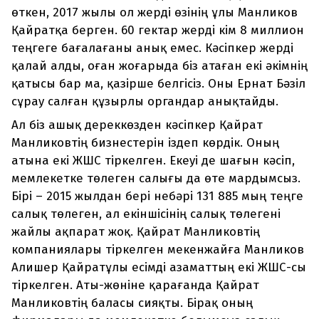
өткен, 2017 жылы ол жерді өзінің ұлы Манликов
Қайратқа берген. 60 гектар жерді кім 8 миллион
теңгеге бағалағаны анық емес. Кәсіпкер жерді
қалай алды, оған жоғарыда біз атаған екі әкімнің
қатысы бар ма, қазірше белгісіз. Оны Ернат Бәзіл
сұрау салған құзырлы органдар анықтайды.
Ал біз ашық дереккөзден кәсіпкер Қайрат
Манликовтің бизнестерін іздеп көрдік. Оның
атына екі ЖШС тіркелген. Екеуі де шағын кәсіп,
мемлекетке төлеген салығы да өте мардымсыз.
Бірі – 2015 жылдан бері небәрі 131 885 мың теңге
салық төлеген, ал екіншісінің салық төлегені
жайлы ақпарат жоқ. Қайрат Манликовтің
компаниялары тіркелген мекенжайға Манликов
Алишер Қайратұлы есімді азаматтың екі ЖШС-сы
тіркелген. Аты-жөніне қарағанда Қайрат
Манликовтің баласы сияқты. Бірақ оның