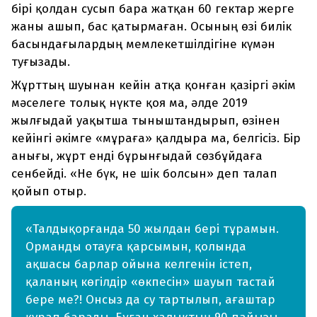
бірі қолдан сусып бара жатқан 60 гектар жерге
жаны ашып, бас қатырмаған. Осының өзі билік
басындағылардың мемлекетшілдігіне күмән
туғызады.
Жұрттың шуынан кейін атқа қонған қазіргі әкім
мәселеге толық нүкте қоя ма, әлде 2019
жылғыдай уақытша тыныштандырып, өзінен
кейінгі әкімге «мұраға» қалдыра ма, белгісіз. Бір
анығы, жұрт енді бұрынғыдай сөзбұйдаға
сенбейді. «Не бүк, не шік болсын» деп талап
қойып отыр.
«Талдықорғанда 50 жылдан бері тұрамын.
Орманды отауға қарсымын, қолында
ақшасы барлар ойына келгенін істеп,
қаланың көгілдір «өкпесін» шауып тастай
бере ме?! Онсыз да су тартылып, ағаштар