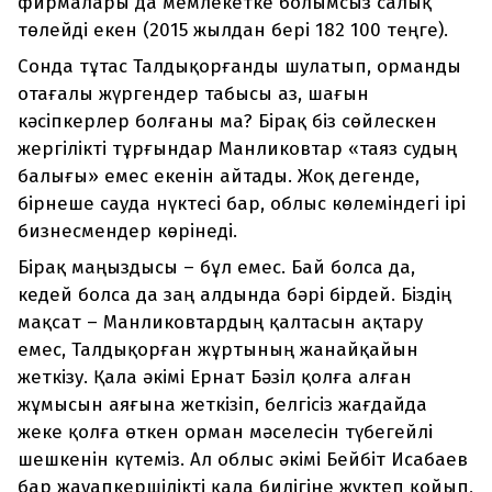
фирмалары да мемлекетке болымсыз салық
төлейді екен (2015 жылдан бері 182 100 теңге).
Сонда тұтас Талдықорғанды шулатып, орманды
отағалы жүргендер табысы аз, шағын
кәсіпкерлер болғаны ма? Бірақ біз сөйлескен
жергілікті тұрғындар Манликовтар «таяз судың
балығы» емес екенін айтады. Жоқ дегенде,
бірнеше сауда нүктесі бар, облыс көлеміндегі ірі
бизнесмендер көрінеді.
Бірақ маңыздысы – бұл емес. Бай болса да,
кедей болса да заң алдында бәрі бірдей. Біздің
мақсат – Манликовтардың қалтасын ақтару
емес, Талдықорған жұртының жанайқайын
жеткізу. Қала әкімі Ернат Бәзіл қолға алған
жұмысын аяғына жеткізіп, белгісіз жағдайда
жеке қолға өткен орман мәселесін түбегейлі
шешкенін күтеміз. Ал облыс әкімі Бейбіт Исабаев
бар жауапкершілікті қала билігіне жүктеп қойып,