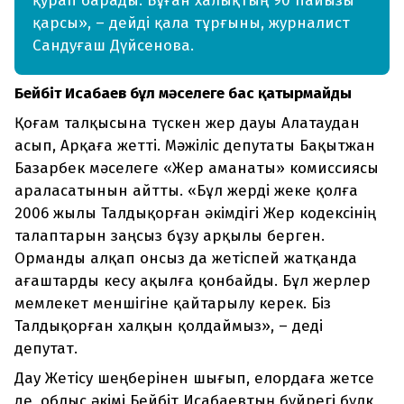
қурап барады. Бұған халықтың 90 пайызы
қарсы», – дейді қала тұрғыны, журналист
Сандуғаш Дүйсенова.
Бейбіт Исабаев бұл мәселеге бас қатырмайды
Қоғам талқысына түскен жер дауы Алатаудан
асып, Арқаға жетті. Мәжіліс депутаты Бақытжан
Базарбек мәселеге «Жер аманаты» комиссиясы
араласатынын айтты. «Бұл жерді жеке қолға
2006 жылы Талдықорған әкімдігі Жер кодексінің
талаптарын заңсыз бұзу арқылы берген.
Орманды алқап онсыз да жетіспей жатқанда
ағаштарды кесу ақылға қонбайды. Бұл жерлер
мемлекет меншігіне қайтарылу керек. Біз
Талдықорған халқын қолдаймыз», – деді
депутат.
Дау Жетісу шеңберінен шығып, елордаға жетсе
де, облыс әкімі Бейбіт Исабаевтың бүйрегі бүлк