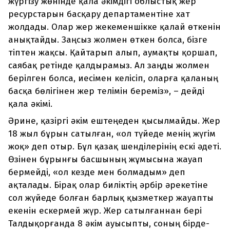
жүргізу жөнінде қала әкімдігі облыстық жер
ресурстарын басқару департаментіне хат
жолдады. Олар жер жекеменшікке қалай өткенін
анықтайды. Заңсыз жолмен өткен болса, бізге
тіптен жақсы. Қайтарып алып, аумақты қоршап,
саябақ ретінде қалдырамыз. Ал заңды жолмен
берілген болса, иесімен келісіп, оларға қаланың
басқа бөлігінен жер телімін береміз», – дейді
қала әкімі.
Әрине, қазіргі әкім ештеңеден қысылмайды. Жер
18 жыл бұрын сатылған, «ол түйеде менің жүгім
жоқ» деп отыр. Бұл қазақ шенділерінің ескі әдеті.
Өзінен бұрынғы басшының жұмысына жауап
бермейді, «ол кезде мен болмадым» деп
ақталады. Бірақ олар биліктің әрбір әрекетіне
сол жүйеде болған барлық қызметкер жауапты
екенін ескермей жүр. Жер сатылғаннан бері
Талдықорғанда 8 әкім ауысыпты, соның бірде-