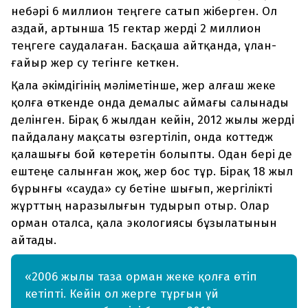
небәрі 6 миллион теңгеге сатып жіберген. Ол
аздай, артынша 15 гектар жерді 2 миллион
теңгеге саудалаған. Басқаша айтқанда, ұлан-
ғайыр жер су тегінге кеткен.
Қала әкімдігінің мәліметінше, жер алғаш жеке
қолға өткенде онда демалыс аймағы салынады
делінген. Бірақ 6 жылдан кейін, 2012 жылы жерді
пайдалану мақсаты өзгертіліп, онда коттедж
қалашығы бой көтеретін болыпты. Одан бері де
ештеңе салынған жоқ, жер бос тұр. Бірақ 18 жыл
бұрынғы «сауда» су бетіне шығып, жергілікті
жұрттың наразылығын тудырып отыр. Олар
орман оталса, қала экологиясы бұзылатынын
айтады.
«2006 жылы таза орман жеке қолға өтіп
кетіпті. Кейін ол жерге тұрғын үй