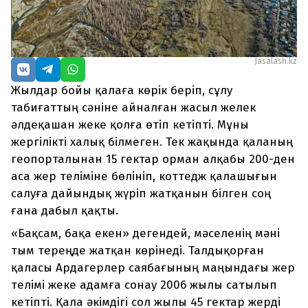
Jasalash.kz
Жылдар бойы қалаға көрік беріп, сұлу
табиғаттың сәніне айналған жасыл желек
әлдеқашан жеке қолға өтіп кетіпті. Мұны
жергілікті халық білмеген. Тек жақында қаланың
геопорталынан 15 гектар орман алқабы 200-ден
аса жер теліміне бөлініп, коттедж қалашығын
салуға дайындық жүріп жатқанын білген соң
ғана дабыл қақты.
«Бақсам, бақа екен» дегендей, мәселенің мәні
тым тереңде жатқан көрінеді. Талдықорған
қаласы Ардагерлер саябағының маңындағы жер
телімі жеке адамға сонау 2006 жылы сатылып
кетіпті. Қала әкімдігі сол жылы 45 гектар жерді