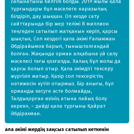
салынатыны белгілі болды. 2019 жылы қала
тұрғындары бұл мәселеге наразылық
білдіріп, дау шыққан. Ол кезде сату
сайттарында бір жер телімі 8 миллион
теңгеден сатылып жатқанын көріп, қарсы
шықтық. Сол кездегі қала әкімі Ғалымжан
Әбдірайымов барып, тынышталғандай
болған. Жақында орман алқабына үй салу
мәселесі тағы қозғалды. Халық бұл жолы да
қарсы болып отыр. Қала әкімдігі тексеру
жүргізіп жатыр. Қазір сол тексерістің
нәтижесін күтіп отырмыз. Бір анығы, бұл
орманды кесуге әсте болмайды,
Талдықорған өзінің атына лайық болу
керек», – дейді қала тұрғыны Қайрат
Әбдірахман.
Қала әкімі жердің заңсыз сатылып кеткенін