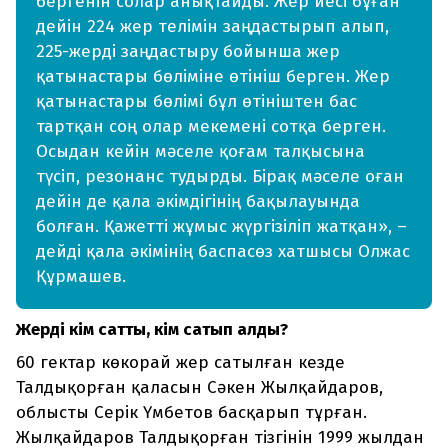
бергенін солар анықтайды. Жер иесі бұған
дейін 224 жер телімін заңдастырып алып,
225-жерді заңдастыру бойынша жер
қатынастары бөліміне өтініш берген. Жер
қатынастары бөлімі бұл өтініштен бас
тартқан соң олар мекемені сотқа берген.
Осыдан кейін мәселе қоғам талқысына
түсіп, резонанс тудырды. Бірақ мәселе оған
дейін де қала әкімдігінің бақылауында
болған. Қажетті жұмыс жүргізіліп жатқан», –
дейді қала әкімінің баспасөз хатшысы Олжас
Құрмашев.
Жерді кім сатты, кім сатып алды?
60 гектар көкорай жер сатылған кезде
Талдықорған қаласын Сәкен Жылқайдаров,
облысты Серік Үмбетов басқарып тұрған.
Жылқайдаров Талдықорған тізгінін 1999 жылдан