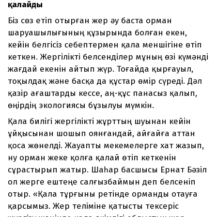
қалайды
Біз сөз етіп отырған жер әу баста орман
шаруашылығының құзырында болған екен,
кейін белгісіз себептермен қала меншігіне өтіп
кеткен. Жергілікті белсенділер мұның өзі күмәнді
жағдай екенін айтып жүр. Тоғайда қырғауыл,
тоқылдақ және басқа да құстар өмір сүреді. Дәл
қазір ағаштарды кессе, аң-құс панасыз қалып,
өңірдің экологиясы бұзылуы мүмкін.
Қала билігі жергілікті жұрттың шуынан кейін
ұйқысынан шошып оянғандай, айғайға аттан
қоса жөнелді. Жауапты мекемелерге хат жазып,
ну орман жеке қолға қалай өтіп кеткенін
сұрастырып жатыр. Шаһар басшысы Ернат Бәзіл
ол жерге ештеңе салғызбаймын деп белсеніп
отыр. «Қала тұрғыны ретінде орманды отауға
қарсымыз. Жер теліміне қатысты тексеріс