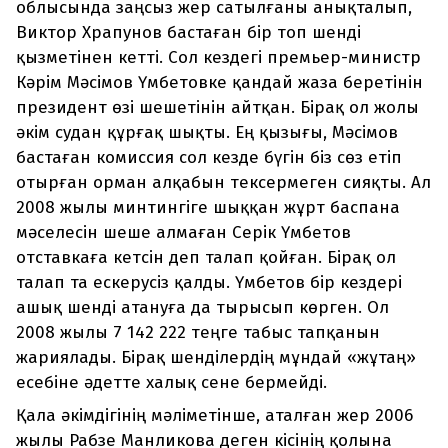
облысында заңсыз жер сатылғаны анықталып,
Виктор Храпунов бастаған бір топ шенді
қызметінен кетті. Сол кездегі премьер-министр
Кәрім Мәсімов Үмбетовке қандай жаза беретінін
президент өзі шешетінін айтқан. Бірақ ол жолы
әкім судан құрғақ шықты. Ең қызығы, Мәсімов
бастаған комиссия сол кезде бүгін біз сөз етіп
отырған орман алқабын тексермеген сияқты. Ал
2008 жылы минтингіге шыққан жұрт баспана
мәселесін шеше алмаған Серік Үмбетов
отставкаға кетсін деп талап қойған. Бірақ ол
талап та ескерусіз қалды. Үмбетов бір кездері
ашық шенді атануға да тырысып көрген. Ол
2008 жылы 7 142 222 теңге табыс тапқанын
жариялады. Бірақ шенділердің мұндай «жұтаң»
есебіне әдетте халық сене бермейді.
Қала әкімдігінің мәліметінше, аталған жер 2006
жылы Рабзе Манликова деген кісінің қолына