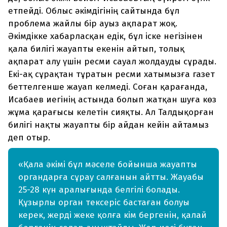
етпейді. Облыс әкімдігінің сайтында бұл
проблема жайлы бір ауыз ақпарат жоқ.
Әкімдікке хабарласқан едік, бұл іске негізінен
қала билігі жауапты екенін айтып, толық
ақпарат алу үшін ресми сауал жолдауды сұрады.
Екі-ақ сұрақтан тұратын ресми хатымызға газет
беттелгенше жауап келмеді. Соған қарағанда,
Исабаев иегінің астында болып жатқан шуға көз
жұма қарағысы келетін сияқты. Ал Талдықорған
билігі нақты жауапты бір айдан кейін айтамыз
деп отыр.
«Қала әкімі бұл мәселе бойынша жауапты
органдарға сұрау салғанын айтты. Жауабы
25-28 күн аралығында белгілі болады.
Құзырлы орган тексеріс бастаған болуы
керек, жерді жеке қолға кім бергенін, қалай