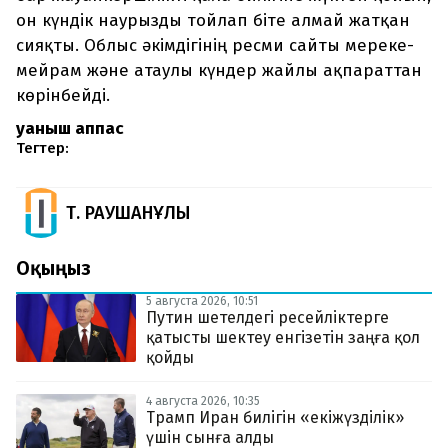
он күндік наурызды тойлап біте алмай жатқан
сияқты. Облыс әкімдігінің ресми сайты мереке-
мейрам және атаулы күндер жайлы ақпараттан
көрінбейді.
Қуаныш Қаппас
Тегтер:
Т. РАУШАНҰЛЫ
Оқыңыз
5 августа 2026, 10:51
Путин шетелдегі ресейліктерге
қатысты шектеу енгізетін заңға қол
қойды
4 августа 2026, 10:35
Трамп Иран билігін «екіжүзділік»
үшін сынға алды