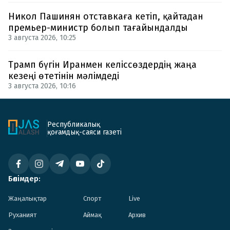
Никол Пашинян отставкаға кетіп, қайтадан
премьер-министр болып тағайындалды
3 августа 2026, 10:25
Трамп бүгін Иранмен келіссөздердің жаңа
кезеңі өтетінін мәлімдеді
3 августа 2026, 10:16
Республикалық
қоғамдық-саяси газеті
Бөлімдер:
Жаңалықтар
Спорт
Live
Руханият
Аймақ
Архив