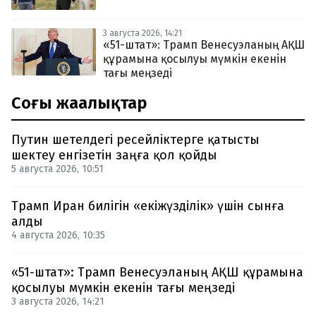
3 августа 2026, 14:21
«51-штат»: Трамп Венесуэланың АҚШ
құрамына қосылуы мүмкін екенін
тағы меңзеді
Соңғы жаңалықтар
Путин шетелдегі ресейліктерге қатысты
шектеу енгізетін заңға қол қойды
5 августа 2026, 10:51
Трамп Иран билігін «екіжүзділік» үшін сынға
алды
4 августа 2026, 10:35
«51-штат»: Трамп Венесуэланың АҚШ құрамына
қосылуы мүмкін екенін тағы меңзеді
3 августа 2026, 14:21