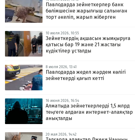
Павлодарда зейнеткерлер банк
бөлімшесіне жарылғыш салынған
торт әкеліп, жарып жіберген
10 июля 2026, 10:55
Зейнеткердің ақшасын жымқыруға
қатысы бар 19 және 21 жастағы
күдіктілер ұсталды
8 июля 2026, 13:41
Павлодарда жедел жәрдем көлігі
зейнеткерді қағып кетті
16 июня 2026, 16:54
Алматыда зейнеткерлерді 1,5 млрд
теңгеге алдаған интернет-алаяқтар
анықталды
20 мая 2026, 14:42
Талғарда алаяқтар Джеки Чанның