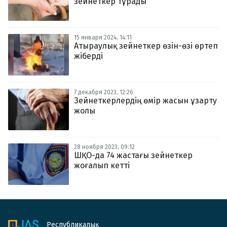
зейнеткер тұрады
15 января 2024, 14:11
Атыраулық зейнеткер өзін-өзі өртеп
жіберді
7 декабря 2023, 12:26
Зейнеткерлердің өмір жасын ұзарту
жолы
28 ноября 2023, 09:12
ШҚО-да 74 жастағы зейнеткер
жоғалып кетті
Республикалық