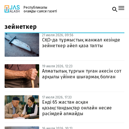
Республикалық
қоғамдық-саяси газеті
зейнеткер
Жаңалықтар
Спорт
21 июля 2026, 09:56
Газетке жазылу
Live
СҚО-да тұрмыстық жанжал кезінде
PDF форматтағы газетті ай сайын электронды
Руханият
зейнеткер әйел қаза тапты
поштаңызға алып отырыңыз. Жаңа нөмір
Аймақ
шыққан сәтте сізге бірден жіберіледі. Тек email
Архив
енгізіңіз, біз қалғанын өзіміз жібереміз.
Заң және тәртіп
19 июля 2026, 12:23
Алматылық тұрғын туған әкесін сот
арқылы үйінен шығармақ болған
Редакциямен байланыс
+7 708 604 51 06
Жарнама бөлімі
+7 701 220 64 52
Пошта
17 июля 2026, 17:33
zhasalash100@gmail.com
Енді 65 жастан асқан
қазақстандықтар онлайн несие
рәсімдей алмайды
16 июля 2026, 10:13