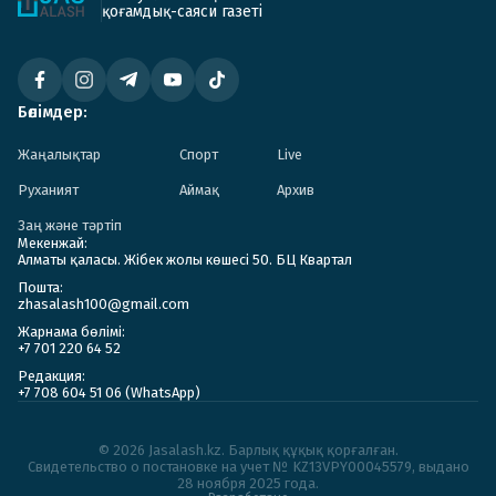
қоғамдық-саяси газеті
Бөлімдер:
Жаңалықтар
Спорт
Live
Руханият
Аймақ
Архив
Заң және тәртіп
Мекенжай:
Алматы қаласы. Жібек жолы көшесі 50. БЦ Квартал
Пошта:
zhasalash100@gmail.com
Жарнама бөлімі:
+7 701 220 64 52
Редакция:
+7 708 604 51 06 (WhatsApp)
© 2026 Jasalash.kz. Барлық құқық қорғалған.
Cвидетельство о постановке на учет № KZ13VPY00045579, выдано
28 ноября 2025 года.