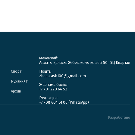
Мекенжай:
Алматы қаласы. Жібек жолы көшесі 50. БЦ Квартал
Спорт
Пошта:
zhasalash100@gmail.com
Руханият
Жарнама бөлімі:
+7 701 220 64 52
Архив
Редакция:
+7 708 604 51 06 (WhatsApp)
Разработано