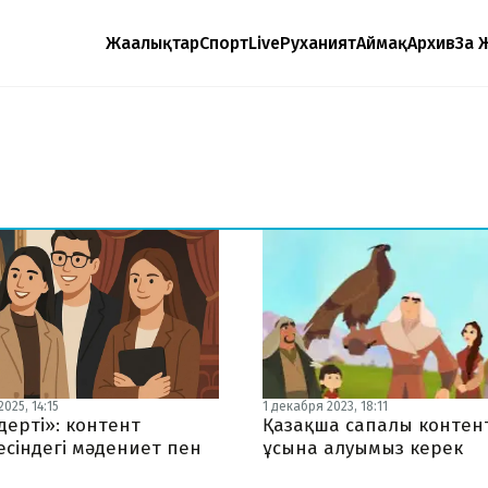
Жаңалықтар
Спорт
Live
Руханият
Аймақ
Архив
Заң 
2025, 14:15
1 декабря 2023, 18:11
дерті»: контент
Қазақша сапалы контен
есіндегі мәдениет пен
ұсына алуымыз керек