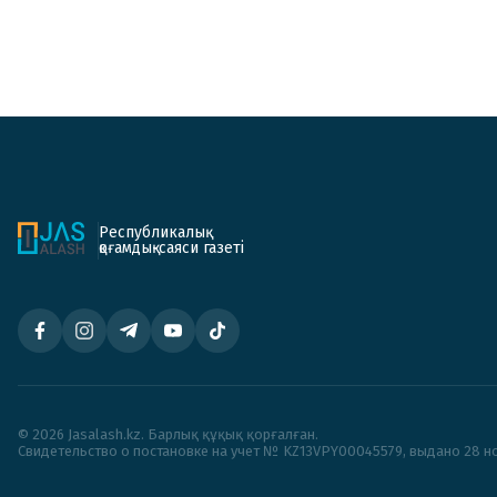
Республикалық
қоғамдық-саяси газеті
© 2026 Jasalash.kz. Барлық құқық қорғалған.
Cвидетельство о постановке на учет № KZ13VPY00045579, выдано 28 но