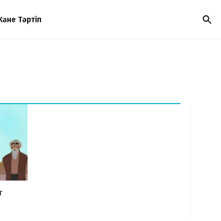
Және Тәртіп
т