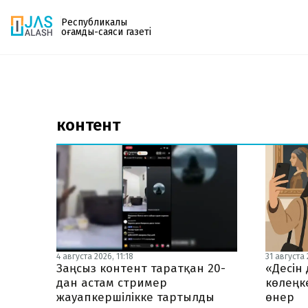
Республикалық
қоғамдық-саяси газеті
Газетке жазылу
PDF форматтағы газетті ай сайын электронды
контент
поштаңызға алып отырыңыз. Жаңа нөмір
шыққан сәтте сізге бірден жіберіледі. Тек email
енгізіңіз, біз қалғанын өзіміз жібереміз.
4 августа 2026, 11:18
31 августа 
Заңсыз контент таратқан 20-
«Десін 
дан астам стример
көлеңк
жауапкершілікке тартылды
өнер