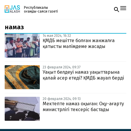
Республикалық
қоғамдық-саяси газеті
намаз
Жаңалықтар
Спорт
14 мая 2024, 16:32
Газетке жазылу
Live
ҚМДБ мешітте болған жанжалға
PDF форматтағы газетті ай сайын электронды
Руханият
қатысты мәлімдеме жасады
поштаңызға алып отырыңыз. Жаңа нөмір
Аймақ
шыққан сәтте сізге бірден жіберіледі. Тек email
Архив
енгізіңіз, біз қалғанын өзіміз жібереміз.
Заң және тәртіп
23 февраля 2024, 09:37
Уақыт белдеуі намаз уақыттарына
қалай әсер етеді? ҚМДБ жауап берді
Редакциямен байланыс
+7 708 604 51 06
Жарнама бөлімі
+7 701 220 64 52
Пошта
20 февраля 2024, 09:13
zhasalash100@gmail.com
Мектепте намаз оқыған: Оқу-ағарту
министрлігі тексеріс бастады