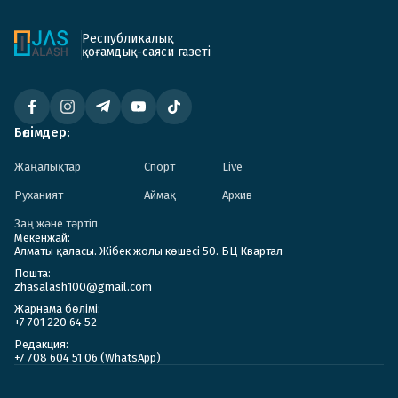
Республикалық
қоғамдық-саяси газеті
Бөлімдер:
Жаңалықтар
Спорт
Live
Руханият
Аймақ
Архив
Заң және тәртіп
Мекенжай:
Алматы қаласы. Жібек жолы көшесі 50. БЦ Квартал
Пошта:
zhasalash100@gmail.com
Жарнама бөлімі:
+7 701 220 64 52
Редакция:
+7 708 604 51 06 (WhatsApp)