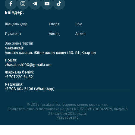
Бөлімдер:
Жаңалықтар
Спорт
Live
Руханият
Аймақ
Архив
Заң және тәртіп
Мекенжай:
Алматы қаласы. Жібек жолы көшесі 50. БЦ Квартал
Пошта:
zhasalash100@gmail.com
Жарнама бөлімі:
+7 701 220 64 52
Редакция:
+7 708 604 51 06 (WhatsApp)
© 2026 Jasalash.kz. Барлық құқық қорғалған.
Cвидетельство о постановке на учет № KZ13VPY00045579, выдано
28 ноября 2025 года.
Разработано