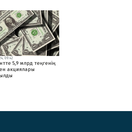
4, 09:42
тте 5,9 млрд теңгенің
мен акциялары
рылды