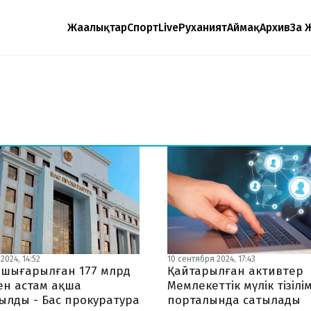
Жаңалықтар
Спорт
Live
Руханият
Аймақ
Архив
Заң 
2024, 14:52
10 сентября 2024, 17:43
 шығарылған 177 млрд
Қайтарылған активтер
ен астам ақша
Мемлекеттік мүлік тізілім
ылды - Бас прокуратура
порталында сатылады