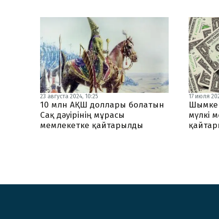
23 августа 2024, 10:25
17 июля 202
10 млн АҚШ доллары болатын
Шымкен
Сақ дәуірінің мұрасы
мүлкі 
мемлекетке қайтарылды
қайта