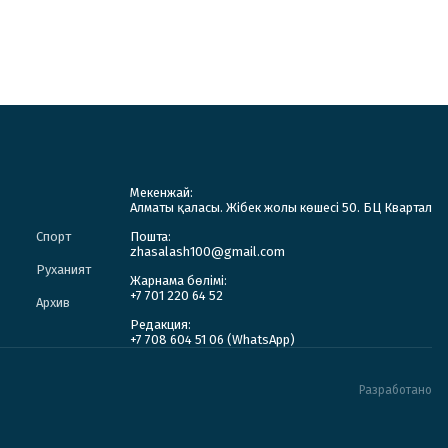
Мекенжай:
Алматы қаласы. Жібек жолы көшесі 50. БЦ Квартал
Спорт
Пошта:
zhasalash100@gmail.com
Руханият
Жарнама бөлімі:
+7 701 220 64 52
Архив
Редакция:
+7 708 604 51 06 (WhatsApp)
Разработано