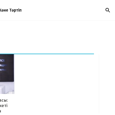
Және Тәртіп
асы:
жеті
ы