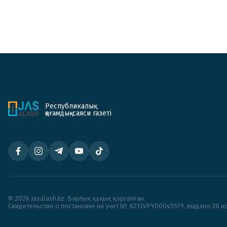
Республикалық
қоғамдық-саяси газеті
© 2026 Jasalash.kz. Барлық құқық қорғалған.
Cвидетельство о постановке на учет № KZ13VPY00045579, выдано 28 но