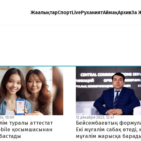
Жаңалықтар
Спорт
Live
Руханият
Аймақ
Архив
Заң 
4, 10:09
12 декабря 2023, 12:47
лім туралы аттестат
Бейсембаевтың формул
obile қосымшасынан
Екі мұғалім сабақ өтеді, 
 бастады
мұғалім жарысқа барад