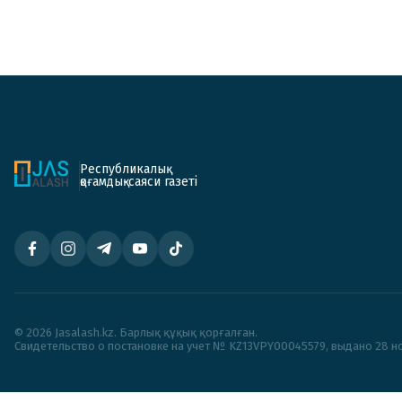
Республикалық
қоғамдық-саяси газеті
© 2026 Jasalash.kz. Барлық құқық қорғалған.
Cвидетельство о постановке на учет № KZ13VPY00045579, выдано 28 но