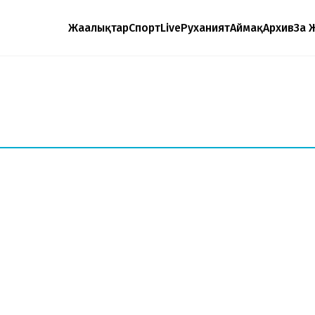
Жаңалықтар
Спорт
Live
Руханият
Аймақ
Архив
Заң 