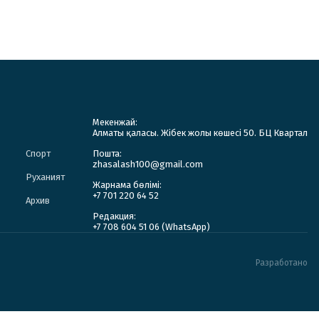
Мекенжай:
Алматы қаласы. Жібек жолы көшесі 50. БЦ Квартал
Спорт
Пошта:
zhasalash100@gmail.com
Руханият
Жарнама бөлімі:
+7 701 220 64 52
Архив
Редакция:
+7 708 604 51 06 (WhatsApp)
Разработано