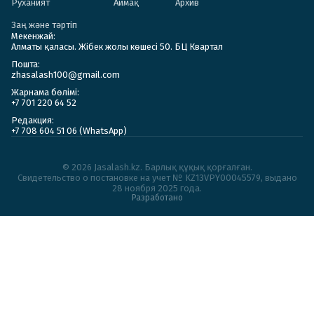
Руханият
Аймақ
Архив
Заң және тәртіп
Мекенжай:
Алматы қаласы. Жібек жолы көшесі 50. БЦ Квартал
Пошта:
zhasalash100@gmail.com
Жарнама бөлімі:
+7 701 220 64 52
Редакция:
+7 708 604 51 06 (WhatsApp)
© 2026 Jasalash.kz. Барлық құқық қорғалған.
Cвидетельство о постановке на учет № KZ13VPY00045579, выдано
28 ноября 2025 года.
Разработано