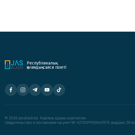
Республикалық
қоғамдық-саяси газеті
© 2026 Jasalash.kz. Барлық құқық қорғалған.
Cвидетельство о постановке на учет № KZ13VPY00045579, выдано 28 но