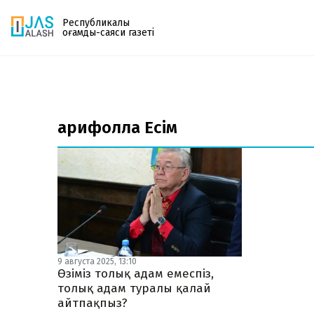
Республикалық
қоғамдық-саяси газеті
Газетке жазылу
PDF форматтағы газетті ай сайын электронды
Ғарифолла Есім
поштаңызға алып отырыңыз. Жаңа нөмір
шыққан сәтте сізге бірден жіберіледі. Тек email
енгізіңіз, біз қалғанын өзіміз жібереміз.
9 августа 2025, 13:10
Өзіміз толық адам емеспіз,
толық адам туралы қалай
айтпақпыз?