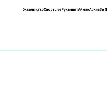
Жаңалықтар
Спорт
Live
Руханият
Аймақ
Архив
Заң 