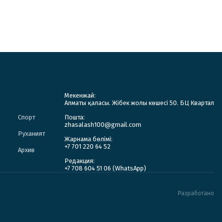
Мекенжай:
Алматы қаласы. Жібек жолы көшесі 50. БЦ Квартал
Спорт
Пошта:
zhasalash100@gmail.com
Руханият
Жарнама бөлімі:
+7 701 220 64 52
Архив
Редакция:
+7 708 604 51 06 (WhatsApp)
Разработано