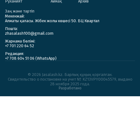
Руханият
Аймақ
Архив
Заң және тәртіп
Мекенжай:
Алматы қаласы. Жібек жолы көшесі 50. БЦ Квартал
Пошта:
zhasalash100@gmail.com
Жарнама бөлімі:
+7 701 220 64 52
Редакция:
+7 708 604 51 06 (WhatsApp)
© 2026 Jasalash.kz. Барлық құқық қорғалған.
Cвидетельство о постановке на учет № KZ13VPY00045579, выдано
28 ноября 2025 года.
Разработано