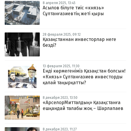
8 апреля 2025, 13:45
Асылов білуге тиіс «князь»
Сұлтанғазиевтің жеті қыры
28 февраля 2025, 09:12
Қазақстаннан инвесторлар неге
безді?
13 февраля 2025, 11:30
Енді көрмегеніміз Қазақстан болсын!
«Князь» Сұлтанғазиев инвесторды
қалай таңырқатты?
8 декабря 2023, 13:50
«АрселорМитталдың» Қазақстанға
ешқандай талабы жоқ – Шарлапаев
8 декабря 2023, 11:27