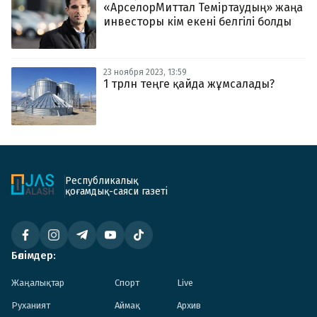
«АрселорМиттал Теміртаудың» жаңа
инвесторы кім екені белгілі болды
23 ноября 2023, 13:59
1 трлн теңге қайда жұмсалады?
Республикалық
қоғамдық-саяси газеті
Бөлімдер:
Жаңалықтар
Спорт
Live
Руханият
Аймақ
Архив