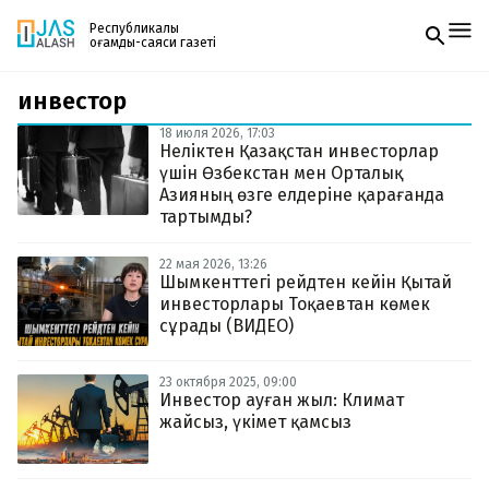
Республикалық
қоғамдық-саяси газеті
инвестор
Жаңалықтар
Спорт
18 июля 2026, 17:03
Газетке жазылу
Live
Неліктен Қазақстан инвесторлар
PDF форматтағы газетті ай сайын электронды
Руханият
үшін Өзбекстан мен Орталық
поштаңызға алып отырыңыз. Жаңа нөмір
Аймақ
Азияның өзге елдеріне қарағанда
шыққан сәтте сізге бірден жіберіледі. Тек email
Архив
тартымды?
енгізіңіз, біз қалғанын өзіміз жібереміз.
Заң және тәртіп
22 мая 2026, 13:26
Шымкенттегі рейдтен кейін Қытай
Редакциямен байланыс
инвесторлары Тоқаевтан көмек
+7 708 604 51 06
сұрады (ВИДЕО)
Жарнама бөлімі
+7 701 220 64 52
Пошта
zhasalash100@gmail.com
23 октября 2025, 09:00
Инвестор ауған жыл: Климат
жайсыз, үкімет қамсыз