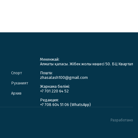
Мекенжай:
Алматы қаласы. Жібек жолы көшесі 50. БЦ Квартал
Спорт
Пошта:
zhasalash100@gmail.com
Руханият
Жарнама бөлімі:
+7 701 220 64 52
Архив
Редакция:
+7 708 604 51 06 (WhatsApp)
Разработано