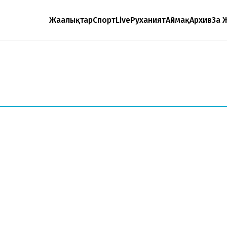
Жаңалықтар
Спорт
Live
Руханият
Аймақ
Архив
Заң 