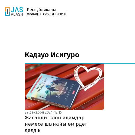
Республикалық
қоғамдық-саяси газеті
Газетке жазылу
PDF форматтағы газетті ай сайын электронды
Кадзуо Исигуро
поштаңызға алып отырыңыз. Жаңа нөмір
шыққан сәтте сізге бірден жіберіледі. Тек email
енгізіңіз, біз қалғанын өзіміз жібереміз.
29 декабря 2024, 12:15
Жасанды клон адамдар
немесе шынайы өмірдегі
дәлдік