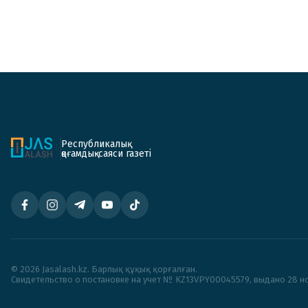
Республикалық
қоғамдық-саяси газеті
© 2026 Jasalash.kz. Барлық құқық қорғалған.
Cвидетельство о постановке на учет № KZ13VPY00045579, выдано 28 но