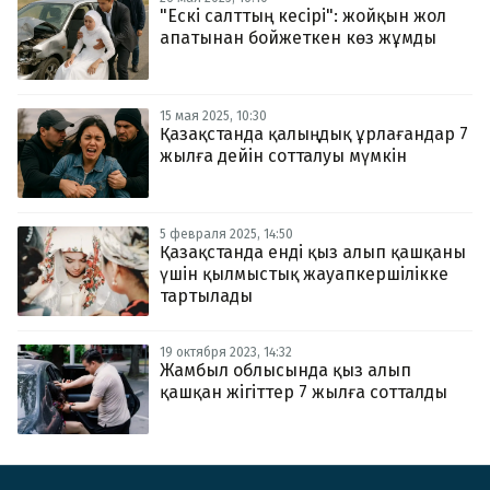
"Ескі салттың кесірі": жойқын жол
апатынан бойжеткен көз жұмды
15 мая 2025, 10:30
Қазақстанда қалыңдық ұрлағандар 7
жылға дейін сотталуы мүмкін
5 февраля 2025, 14:50
Қазақстанда енді қыз алып қашқаны
үшін қылмыстық жауапкершілікке
тартылады
19 октября 2023, 14:32
Жамбыл облысында қыз алып
қашқан жігіттер 7 жылға сотталды