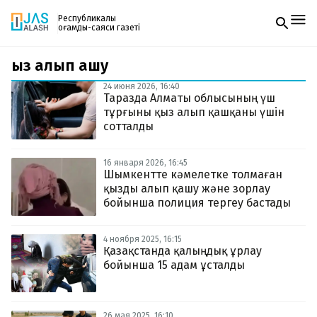
Республикалық
қоғамдық-саяси газеті
қыз алып қашу
Жаңалықтар
Спорт
24 июня 2026, 16:40
Газетке жазылу
Live
Таразда Алматы облысының үш
PDF форматтағы газетті ай сайын электронды
Руханият
тұрғыны қыз алып қашқаны үшін
поштаңызға алып отырыңыз. Жаңа нөмір
Аймақ
сотталды
шыққан сәтте сізге бірден жіберіледі. Тек email
Архив
енгізіңіз, біз қалғанын өзіміз жібереміз.
Заң және тәртіп
16 января 2026, 16:45
Шымкентте кәмелетке толмаған
қызды алып қашу және зорлау
Редакциямен байланыс
+7 708 604 51 06
бойынша полиция тергеу бастады
Жарнама бөлімі
+7 701 220 64 52
Пошта
4 ноября 2025, 16:15
zhasalash100@gmail.com
Қазақстанда қалыңдық ұрлау
бойынша 15 адам ұсталды
26 мая 2025, 16:10