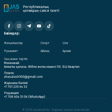
Республикалық
қоғамдық-саяси газеті
Бөлімдер:
Жаңалықтар
Спорт
Live
Руханият
Аймақ
Архив
Заң және тәртіп
Мекенжай:
Алматы қаласы. Жібек жолы көшесі 50. БЦ Квартал
Пошта:
zhasalash100@gmail.com
Жарнама бөлімі:
+7 701 220 64 52
Редакция:
+7 708 604 51 06 (WhatsApp)
© 2026 Jasalash.kz. Барлық құқық қорғалған.