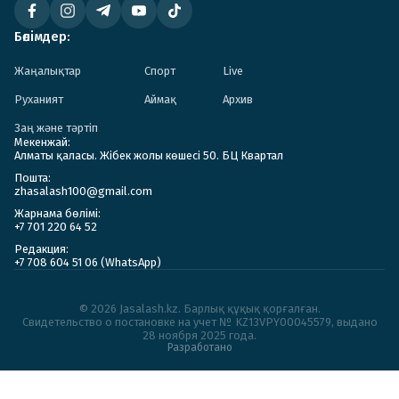
Бөлімдер:
Жаңалықтар
Спорт
Live
Руханият
Аймақ
Архив
Заң және тәртіп
Мекенжай:
Алматы қаласы. Жібек жолы көшесі 50. БЦ Квартал
Пошта:
zhasalash100@gmail.com
Жарнама бөлімі:
+7 701 220 64 52
Редакция:
+7 708 604 51 06 (WhatsApp)
© 2026 Jasalash.kz. Барлық құқық қорғалған.
Cвидетельство о постановке на учет № KZ13VPY00045579, выдано
28 ноября 2025 года.
Разработано