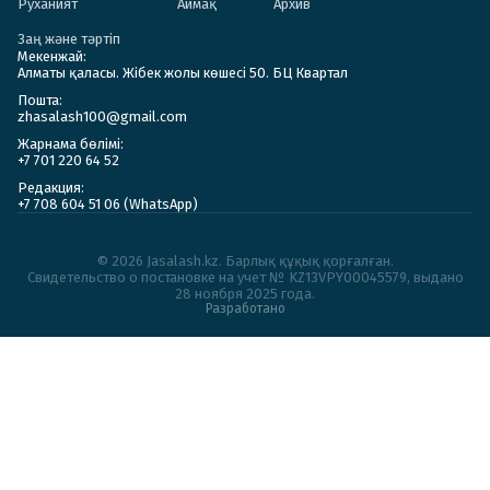
Руханият
Аймақ
Архив
Заң және тәртіп
Мекенжай:
Алматы қаласы. Жібек жолы көшесі 50. БЦ Квартал
Пошта:
zhasalash100@gmail.com
Жарнама бөлімі:
+7 701 220 64 52
Редакция:
+7 708 604 51 06 (WhatsApp)
© 2026 Jasalash.kz. Барлық құқық қорғалған.
Cвидетельство о постановке на учет № KZ13VPY00045579, выдано
28 ноября 2025 года.
Разработано