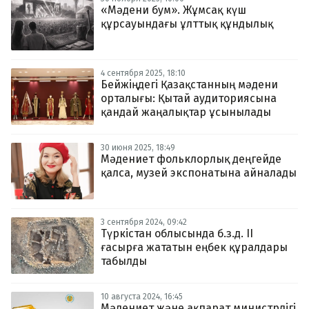
«Мәдени бум». Жұмсақ күш
құрсауындағы ұлттық құндылық
4 сентября 2025, 18:10
Бейжіңдегі Қазақстанның мәдени
орталығы: Қытай аудиториясына
қандай жаңалықтар ұсынылады
30 июня 2025, 18:49
Мәдениет фольклорлық деңгейде
қалса, музей экспонатына айналады
3 сентября 2024, 09:42
Түркістан облысында б.з.д. ІІ
ғасырға жататын еңбек құралдары
табылды
10 августа 2024, 16:45
Мәдениет және ақпарат министрлігі