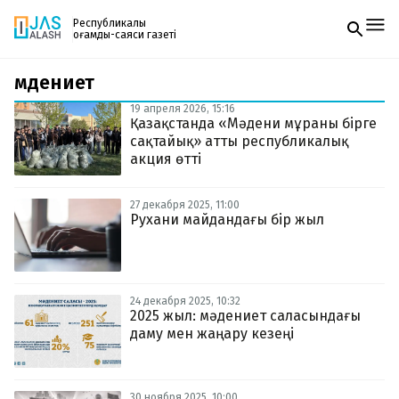
Республикалық
қоғамдық-саяси газеті
мәдениет
Жаңалықтар
Спорт
19 апреля 2026, 15:16
Газетке жазылу
Live
Қазақстанда «Мәдени мұраны бірге
PDF форматтағы газетті ай сайын электронды
Руханият
сақтайық» атты республикалық
поштаңызға алып отырыңыз. Жаңа нөмір
Аймақ
акция өтті
шыққан сәтте сізге бірден жіберіледі. Тек email
Архив
енгізіңіз, біз қалғанын өзіміз жібереміз.
Заң және тәртіп
27 декабря 2025, 11:00
Рухани майдандағы бір жыл
Редакциямен байланыс
+7 708 604 51 06
Жарнама бөлімі
+7 701 220 64 52
Пошта
24 декабря 2025, 10:32
zhasalash100@gmail.com
2025 жыл: мәдениет саласындағы
даму мен жаңару кезеңі
30 ноября 2025, 10:00