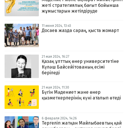
жеті стратегиялық бағыт бойынша
жұмыстарын жетілдіруде
11 июня 2024, 13:45
Досаев жазда сараң, қыста жомарт
21 мая 2024, 16:27
Қазақ ұлттық өнер университетіне
Күләш Байсейітованың есімі
беріледі
21 мая 2024, 11:30
Бүгін Мәдениет және өнер
қызметкерлерінің күні аталып өтеді
6 февраля 2024, 14:26
Тергеліп жатқан Майлыбаевтың қай