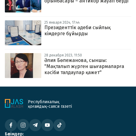
орынбасары – антикор жауап берді
25 января 2024, 17:44
Президенттік әдеби сыйлық
кімдерге бұйырды
28 декабря 2023, 11:50
Әлия Бөпежанова, сыншы:
"Мақталып жүрген шығармаларға
кәсіби талдаулар қажет"
Республикалық
қоғамдық-саяси газеті
Бөлімдер: