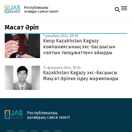
Республикалық
қоғамдық-саяси газеті
Мақсат Әріп
Жаңалықтар
Спорт
1 декабря 2024, 09:18
Газетке жазылу
Live
Кипр Kazakhstan Kagazy
PDF форматтағы газетті ай сайын электронды
Руханият
компаниясының экс-басшысын
поштаңызға алып отырыңыз. Жаңа нөмір
Аймақ
«алтын төлқұжаттан» айырды
шыққан сәтте сізге бірден жіберіледі. Тек email
Архив
енгізіңіз, біз қалғанын өзіміз жібереміз.
Заң және тәртіп
13 февраля 2024, 10:05
Kazakhstan Kagazy экс-басшысы
Мақсат Әріпке іздеу жарияланды
Редакциямен байланыс
+7 708 604 51 06
Жарнама бөлімі
+7 701 220 64 52
Пошта
zhasalash100@gmail.com
Республикалық
қоғамдық-саяси газеті