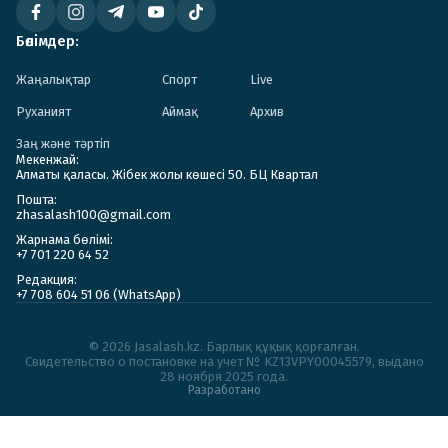
Бөлімдер:
Жаңалықтар
Спорт
Live
Руханият
Аймақ
Архив
Заң және тәртіп
Мекенжай:
Алматы қаласы. Жібек жолы көшесі 50. БЦ Квартал
Пошта:
zhasalash100@gmail.com
Жарнама бөлімі:
+7 701 220 64 52
Редакция:
+7 708 604 51 06 (WhatsApp)
© 2026 Jasalash.kz. Барлық құқық қорғалған.
Cвидетельство о постановке на учет № KZ13VPY00045579, выдано
28 ноября 2025 года.
Разработано