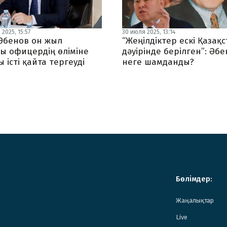
2025, 15:57
30 июля 2025, 13:14
Әбенов он жыл
“Жеңілдіктер ескі Қазақ
ы офицердің өліміне
дәуірінде берілген”: Әб
 істі қайта тергеуді
неге шамданды?
Бөлімдер:
Жаңалықтар
Live