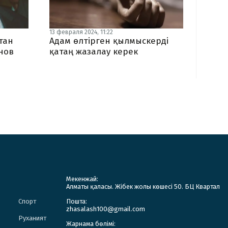
13 февраля 2024, 11:22
стан
Адам өлтірген қылмыскерді
енов
қатаң жазалау керек
Мекенжай:
Алматы қаласы. Жібек жолы көшесі 50. БЦ Квартал
Спорт
Пошта:
zhasalash100@gmail.com
Руханият
Жарнама бөлімі: