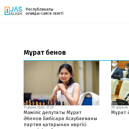
Республикалық
қоғамдық-саяси газеті
Газетке жазылу
PDF форматтағы газетті ай сайын электронды
Мұрат Әбенов
поштаңызға алып отырыңыз. Жаңа нөмір
шыққан сәтте сізге бірден жіберіледі. Тек email
енгізіңіз, біз қалғанын өзіміз жібереміз.
11 июня 2026, 17:29
30 апреля 2
Мәжіліс депутаты Мұрат
Мұрат 
Әбенов Бибісара Асаубаеваны
партия қатарынан көргісі