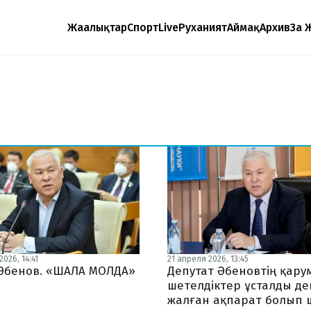
Жаңалықтар
Спорт
Live
Руханият
Аймақ
Архив
Заң 
026, 14:41
21 апреля 2026, 13:45
Әбенов. «ШАЛА МОЛДА»
Депутат Әбеновтің қару
шетелдіктер ұсталды де
жалған ақпарат болып