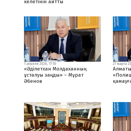
келетінін айтты
1 апреля 2026, 17:10
27 марта 20
«Әділетхан Молдаханның
Алматы
ұсталуы заңды» – Мұрат
«Полиц
Әбенов
қамауғ