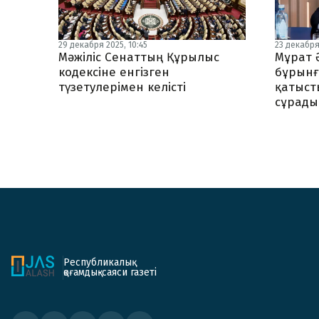
29 декабря 2025, 10:45
23 декабря 
Мәжіліс Сенаттың Құрылыс
Мұрат 
кодексіне енгізген
бұрынғ
түзетулерімен келісті
қатысты
сұрады
Республикалық
қоғамдық-саяси газеті