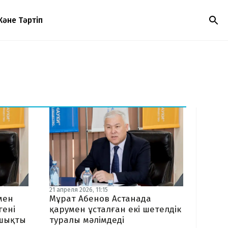
Және Тәртіп
21 апреля 2026, 11:15
мен
Мұрат Абенов Астанада
гені
қарумен ұсталған екі шетелдік
 шықты
туралы мәлімдеді