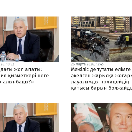
26, 10:52
26 марта 2026, 12:45
дағы жол апаты:
Мәжіліс депутаты өлімге
ия қызметкері неге
әкелген жарысқа жоғар
а алынбады?»
лауазымды полицейдің
қатысы барын болжайд