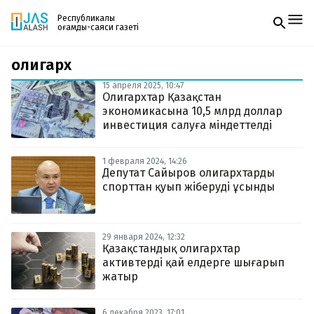
Республикалық
қоғамдық-саяси газеті
олигарх
Жаңалықтар
Спорт
15 апреля 2025, 10:47
Газетке жазылу
Live
Олигархтар Қазақстан
PDF форматтағы газетті ай сайын электронды
Руханият
экономикасына 10,5 млрд доллар
поштаңызға алып отырыңыз. Жаңа нөмір
Аймақ
инвестиция салуға міндеттелді
шыққан сәтте сізге бірден жіберіледі. Тек email
Архив
енгізіңіз, біз қалғанын өзіміз жібереміз.
Заң және тәртіп
1 февраля 2024, 14:26
Депутат Сайыров олигархтарды
спорттан қуып жіберуді ұсынды
Редакциямен байланыс
+7 708 604 51 06
Жарнама бөлімі
+7 701 220 64 52
Пошта
29 января 2024, 12:32
zhasalash100@gmail.com
Қазақстандық олигархтар
активтерді қай елдерге шығарып
жатыр
6 декабря 2023, 17:01