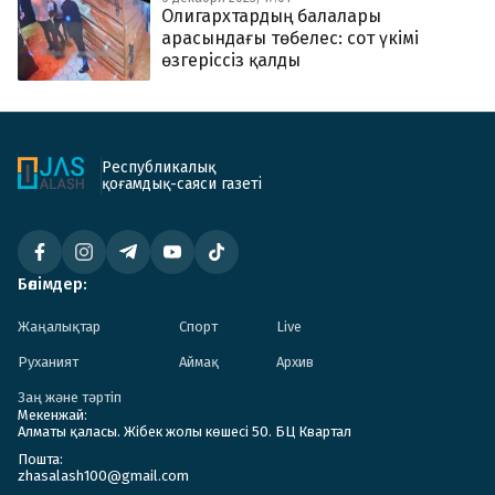
Олигархтардың балалары
арасындағы төбелес: сот үкімі
өзгеріссіз қалды
Республикалық
қоғамдық-саяси газеті
Бөлімдер:
Жаңалықтар
Спорт
Live
Руханият
Аймақ
Архив
Заң және тәртіп
Мекенжай:
Алматы қаласы. Жібек жолы көшесі 50. БЦ Квартал
Пошта:
zhasalash100@gmail.com