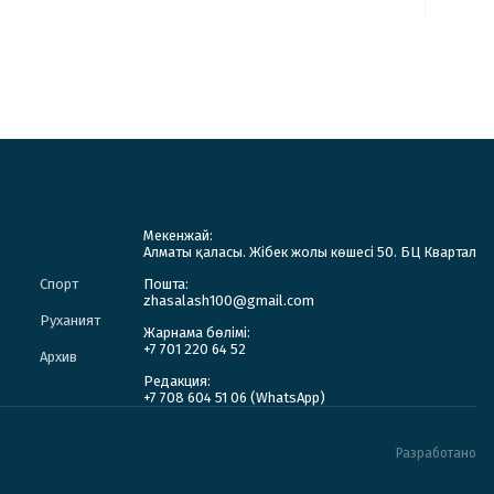
Мекенжай:
Алматы қаласы. Жібек жолы көшесі 50. БЦ Квартал
Спорт
Пошта:
zhasalash100@gmail.com
Руханият
Жарнама бөлімі:
+7 701 220 64 52
Архив
Редакция:
+7 708 604 51 06 (WhatsApp)
Разработано