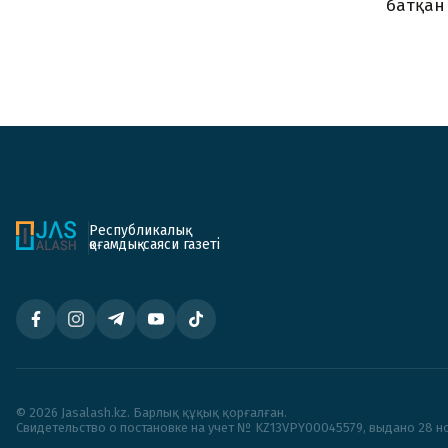
батқан
Республикалық
қоғамдық-саяси газеті
© 2026 Jasalash.kz. Барлық құқық қорғалған.
Cвидетельство о постановке на учет № KZ13VPY00045579, выдано 28 но