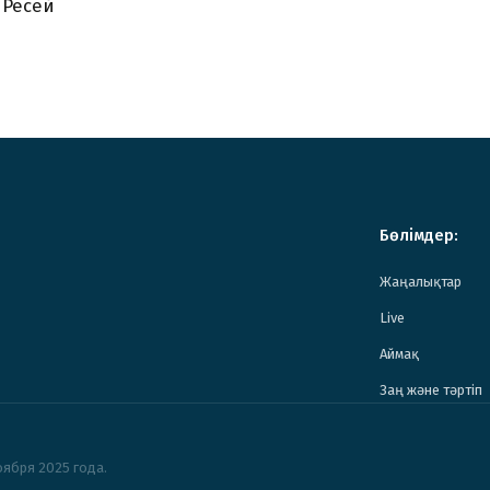
 Ресей
Бөлімдер:
Жаңалықтар
Live
Аймақ
Заң және тәртіп
ября 2025 года.