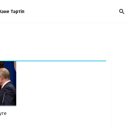
Және Тәртіп
уге