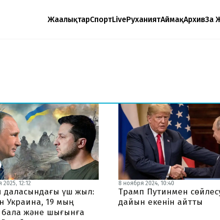
Жаңалықтар
Спорт
Live
Руханият
Аймақ
Архив
Заң 
 2025, 12:12
8 ноября 2024, 10:40
 даласындағы үш жыл:
Трамп Путинмен сөйлес
н Украина, 19 мың
дайын екенін айтты
 бала және шығынға