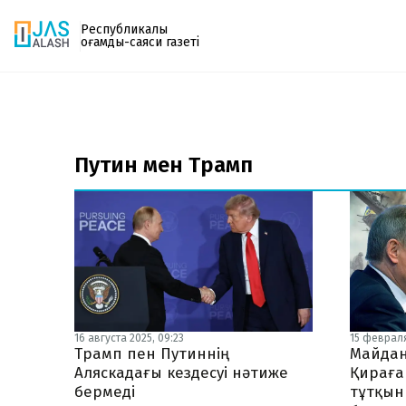
Республикалық
қоғамдық-саяси газеті
Газетке жазылу
PDF форматтағы газетті ай сайын электронды
Путин мен Трамп
поштаңызға алып отырыңыз. Жаңа нөмір
шыққан сәтте сізге бірден жіберіледі. Тек email
енгізіңіз, біз қалғанын өзіміз жібереміз.
16 августа 2025, 09:23
15 февраля
Трамп пен Путиннің
Майдан
Аляскадағы кездесуі нәтиже
Қираға
бермеді
тұтқын