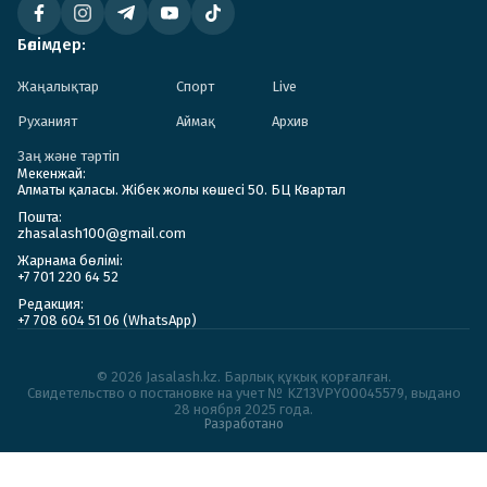
Бөлімдер:
Жаңалықтар
Спорт
Live
Руханият
Аймақ
Архив
Заң және тәртіп
Мекенжай:
Алматы қаласы. Жібек жолы көшесі 50. БЦ Квартал
Пошта:
zhasalash100@gmail.com
Жарнама бөлімі:
+7 701 220 64 52
Редакция:
+7 708 604 51 06 (WhatsApp)
© 2026 Jasalash.kz. Барлық құқық қорғалған.
Cвидетельство о постановке на учет № KZ13VPY00045579, выдано
28 ноября 2025 года.
Разработано