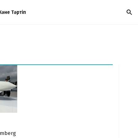
Және Тәртіп
omberg