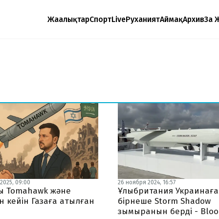
Жаңалықтар
Спорт
Live
Руханият
Аймақ
Архив
Заң 
2025, 09:00
26 ноября 2024, 16:57
ы Tomahawk және
Ұлыбритания Украинаға
н кейін Газаға атылған
бірнеше Storm Shadow
зымыранын берді - Blo