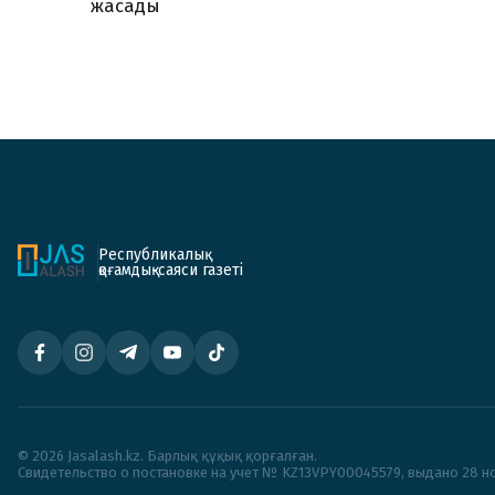
жасады
Республикалық
қоғамдық-саяси газеті
© 2026 Jasalash.kz. Барлық құқық қорғалған.
Cвидетельство о постановке на учет № KZ13VPY00045579, выдано 28 но