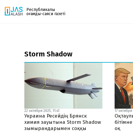
Республикалық
қоғамдық-саяси газеті
Газетке жазылу
PDF форматтағы газетті ай сайын электронды
Storm Shadow
поштаңызға алып отырыңыз. Жаңа нөмір
шыққан сәтте сізге бірден жіберіледі. Тек email
енгізіңіз, біз қалғанын өзіміз жібереміз.
22 октября 2025, 11:41
17 октября 
Украина Ресейдің Брянск
Оқтаул
химия зауытына Storm Shadow
бітімне
зымырандарымен соққы
оқ