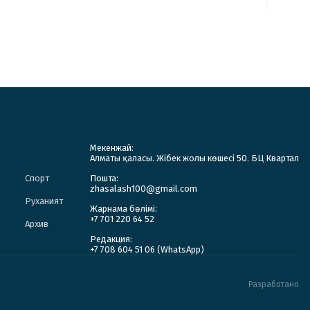
Мекенжай:
Алматы қаласы. Жібек жолы көшесі 50. БЦ Квартал
Спорт
Пошта:
zhasalash100@gmail.com
Руханият
Жарнама бөлімі:
+7 701 220 64 52
Архив
Редакция:
+7 708 604 51 06 (WhatsApp)
Разработано