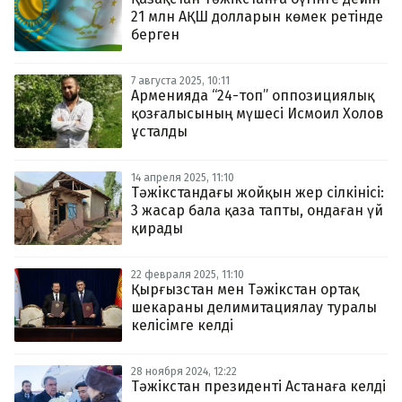
21 млн АҚШ долларын көмек ретінде
берген
7 августа 2025, 10:11
Арменияда “24-топ” оппозициялық
қозғалысының мүшесі Исмоил Холов
ұсталды
14 апреля 2025, 11:10
Тәжікстандағы жойқын жер сілкінісі:
3 жасар бала қаза тапты, ондаған үй
қирады
22 февраля 2025, 11:10
Қырғызстан мен Тәжікстан ортақ
шекараны делимитациялау туралы
келісімге келді
28 ноября 2024, 12:22
Тәжікстан президенті Астанаға келді