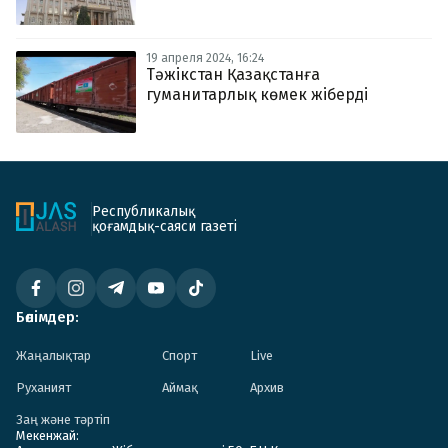
19 апреля 2024, 16:24
Тәжікстан Қазақстанға
гуманитарлық көмек жіберді
Республикалық
қоғамдық-саяси газеті
Бөлімдер:
Жаңалықтар
Спорт
Live
Руханият
Аймақ
Архив
Заң және тәртіп
Мекенжай: