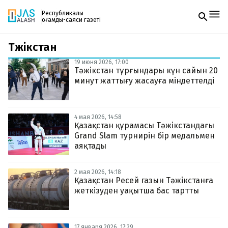
Республикалық
қоғамдық-саяси газеті
Тәжікстан
Жаңалықтар
Спорт
19 июня 2026, 17:00
Газетке жазылу
Live
Тәжікстан тұрғындары күн сайын 20
PDF форматтағы газетті ай сайын электронды
Руханият
минут жаттығу жасауға міндеттелді
поштаңызға алып отырыңыз. Жаңа нөмір
Аймақ
шыққан сәтте сізге бірден жіберіледі. Тек email
Архив
енгізіңіз, біз қалғанын өзіміз жібереміз.
Заң және тәртіп
4 мая 2026, 14:58
Қазақстан құрамасы Тәжікстандағы
Grand Slam турнирін бір медальмен
Редакциямен байланыс
+7 708 604 51 06
аяқтады
Жарнама бөлімі
+7 701 220 64 52
Пошта
2 мая 2026, 14:18
zhasalash100@gmail.com
Қазақстан Ресей газын Тәжікстанға
жеткізуден уақытша бас тартты
17 января 2026, 17:29