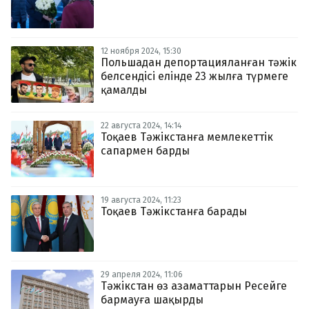
12 ноября 2024, 15:30
Польшадан депортацияланған тәжік
белсендісі елінде 23 жылға түрмеге
қамалды
22 августа 2024, 14:14
Тоқаев Тәжікстанға мемлекеттік
сапармен барды
19 августа 2024, 11:23
Тоқаев Тәжікстанға барады
29 апреля 2024, 11:06
Тәжікстан өз азаматтарын Ресейге
бармауға шақырды