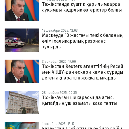
Тәжікстанда күштік құрылымдарда
ауқымды кадрлық өзгерістер болды
18 декабря 2025, 12:03
Мәскеуде 10 жастағы тәжік баланың
өлімі халықаралық резонанс
тудырды
3 декабря 2025, 17:00
Тәжікстан Reuters агенттігінің Ресей
мен ҰҚШҰ-дан әскери көмек сұрады
деген ақпаратын жоққа шығарды
28 ноября 2025, 09:35
Тәжік-Ауған шекарасында атыс:
Қытайдың үш азаматы қаза тапты
1 октября 2025, 15:17
Қазақстан Тәжікстанға бүгінге дейін