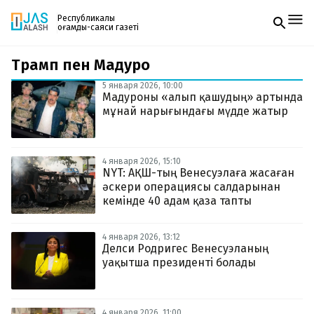
Республикалық
қоғамдық-саяси газеті
Трамп пен Мадуро
Жаңалықтар
Спорт
5 января 2026, 10:00
Газетке жазылу
Live
Мадуроны «алып қашудың» артында
PDF форматтағы газетті ай сайын электронды
Руханият
мұнай нарығындағы мүдде жатыр
поштаңызға алып отырыңыз. Жаңа нөмір
Аймақ
шыққан сәтте сізге бірден жіберіледі. Тек email
Архив
енгізіңіз, біз қалғанын өзіміз жібереміз.
Заң және тәртіп
4 января 2026, 15:10
NYT: АҚШ-тың Венесуэлаға жасаған
әскери операциясы салдарынан
Редакциямен байланыс
+7 708 604 51 06
кемінде 40 адам қаза тапты
Жарнама бөлімі
+7 701 220 64 52
Пошта
4 января 2026, 13:12
zhasalash100@gmail.com
Делси Родригес Венесуэланың
уақытша президенті болады
4 января 2026, 11:00