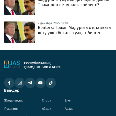
Трамппен не туралы сөйлесті?
2 декабря 2025, 17:48
Reuters: Трамп Мадуроға отставкаға
кету үшін бір апта уақыт берген
Республикалық
қоғамдық-саяси газеті
Бөлімдер:
Жаңалықтар
Спорт
Live
Руханият
Аймақ
Архив