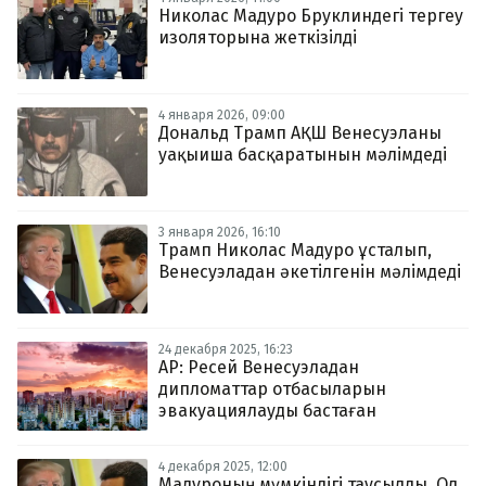
Николас Мадуро Бруклиндегі тергеу
изоляторына жеткізілді
4 января 2026, 09:00
Дональд Трамп АҚШ Венесуэланы
уақыиша басқаратынын мәлімдеді
3 января 2026, 16:10
Трамп Николас Мадуро ұсталып,
Венесуэладан әкетілгенін мәлімдеді
24 декабря 2025, 16:23
AP: Ресей Венесуэладан
дипломаттар отбасыларын
эвакуациялауды бастаған
4 декабря 2025, 12:00
Мадуроның мүмкіндігі таусылды. Ол