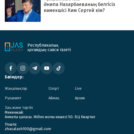
Әнипа Назарбаеваның белгісіз
көмекшісі Ким Сергей кім?
Республикалық
қоғамдық-саяси газеті
Бөлімдер:
Жаңалықтар
Спорт
Live
Руханият
Аймақ
Архив
Заң және тәртіп
Мекенжай:
Алматы қаласы. Жібек жолы көшесі 50. БЦ Квартал
Пошта:
zhasalash100@gmail.com