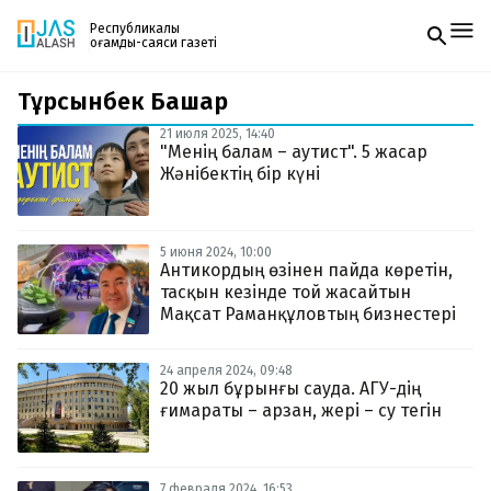
Республикалық
қоғамдық-саяси газеті
Тұрсынбек Башар
Жаңалықтар
Спорт
21 июля 2025, 14:40
Газетке жазылу
Live
"Менің балам – аутист". 5 жасар
PDF форматтағы газетті ай сайын электронды
Руханият
Жәнібектің бір күні
поштаңызға алып отырыңыз. Жаңа нөмір
Аймақ
шыққан сәтте сізге бірден жіберіледі. Тек email
Архив
енгізіңіз, біз қалғанын өзіміз жібереміз.
Заң және тәртіп
5 июня 2024, 10:00
Антикордың өзінен пайда көретін,
тасқын кезінде той жасайтын
Редакциямен байланыс
+7 708 604 51 06
Мақсат Раманқұловтың бизнестері
Жарнама бөлімі
+7 701 220 64 52
Пошта
24 апреля 2024, 09:48
zhasalash100@gmail.com
20 жыл бұрынғы сауда. АГУ-дің
ғимараты – арзан, жері – су тегін
7 февраля 2024, 16:53