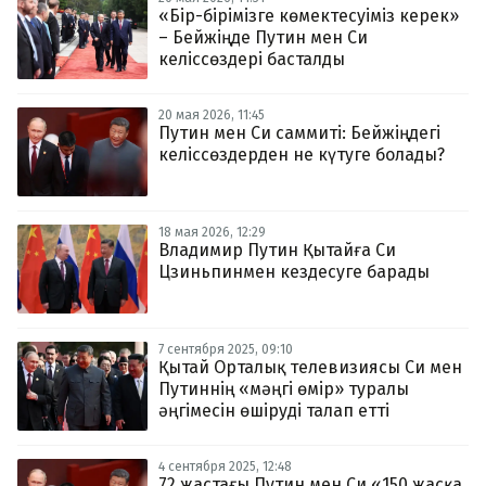
«Бір-бірімізге көмектесуіміз керек»
– Бейжіңде Путин мен Си
келіссөздері басталды
20 мая 2026, 11:45
Путин мен Си саммиті: Бейжіңдегі
келіссөздерден не күтуге болады?
18 мая 2026, 12:29
Владимир Путин Қытайға Си
Цзиньпинмен кездесуге барады
7 сентября 2025, 09:10
Қытай Орталық телевизиясы Си мен
Путиннің «мәңгі өмір» туралы
әңгімесін өшіруді талап етті
4 сентября 2025, 12:48
72 жастағы Путин мен Си «150 жасқа