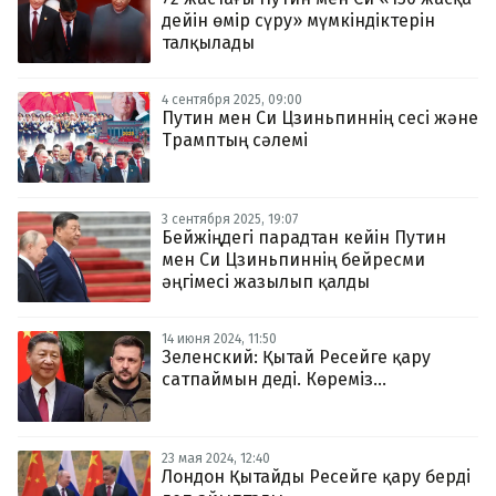
дейін өмір сүру» мүмкіндіктерін
талқылады
4 сентября 2025, 09:00
Путин мен Си Цзиньпиннің сесі және
Трамптың сәлемі
3 сентября 2025, 19:07
Бейжіңдегі парадтан кейін Путин
мен Си Цзиньпиннің бейресми
әңгімесі жазылып қалды
14 июня 2024, 11:50
Зеленский: Қытай Ресейге қару
сатпаймын деді. Көреміз...
23 мая 2024, 12:40
Лондон Қытайды Ресейге қару берді