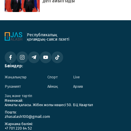
деп айыптады
Республикалық
қоғамдық-саяси газеті
Бөлімдер:
Жаңалықтар
Спорт
Live
Руханият
Аймақ
Архив
Заң және тәртіп
Мекенжай:
Алматы қаласы. Жібек жолы көшесі 50. БЦ Квартал
Пошта:
zhasalash100@gmail.com
Жарнама бөлімі:
+7 701 220 64 52