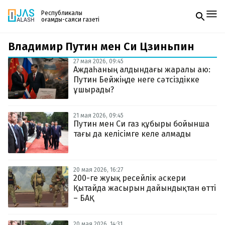
Республикалық
қоғамдық-саяси газеті
Владимир Путин мен Си Цзиньпин
Жаңалықтар
Спорт
27 мая 2026, 09:45
Газетке жазылу
Live
Аждаһаның алдындағы жаралы аю:
PDF форматтағы газетті ай сайын электронды
Руханият
Путин Бейжіңде неге сәтсіздікке
поштаңызға алып отырыңыз. Жаңа нөмір
Аймақ
ұшырады?
шыққан сәтте сізге бірден жіберіледі. Тек email
Архив
енгізіңіз, біз қалғанын өзіміз жібереміз.
Заң және тәртіп
21 мая 2026, 09:45
Путин мен Си газ құбыры бойынша
тағы да келісімге келе алмады
Редакциямен байланыс
+7 708 604 51 06
Жарнама бөлімі
+7 701 220 64 52
Пошта
20 мая 2026, 16:27
zhasalash100@gmail.com
200-ге жуық ресейлік әскери
Қытайда жасырын дайындықтан өтті
– БАҚ
20 мая 2026, 14:31