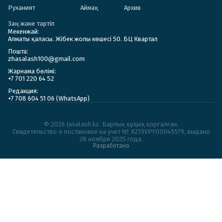
Руханият
Аймақ
Архив
Заң және тәртіп
Мекенжай:
Алматы қаласы. Жібек жолы көшесі 50. БЦ Квартал
Пошта:
zhasalash100@gmail.com
Жарнама бөлімі:
+7 701 220 64 52
Редакция:
+7 708 604 51 06 (WhatsApp)
© 2026 Jasalash.kz. Барлық құқық қорғалған.
Cвидетельство о постановке на учет № KZ13VPY00045579, выдано
28 ноября 2025 года.
Разработано