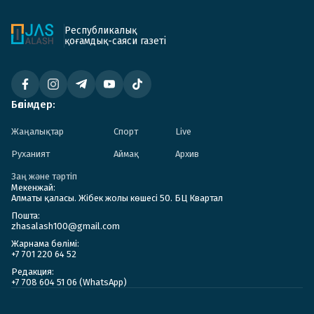
Республикалық
қоғамдық-саяси газеті
Бөлімдер:
Жаңалықтар
Спорт
Live
Руханият
Аймақ
Архив
Заң және тәртіп
Мекенжай:
Алматы қаласы. Жібек жолы көшесі 50. БЦ Квартал
Пошта:
zhasalash100@gmail.com
Жарнама бөлімі:
+7 701 220 64 52
Редакция:
+7 708 604 51 06 (WhatsApp)