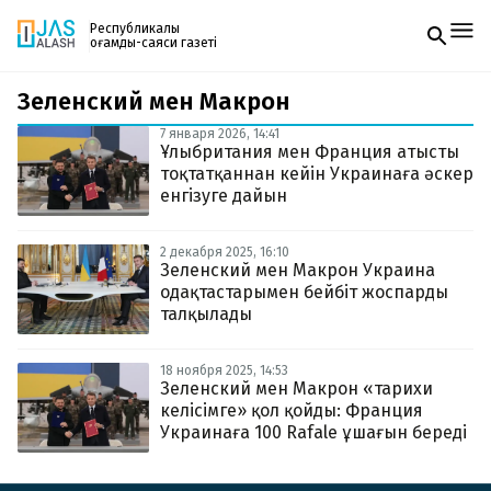
Республикалық
қоғамдық-саяси газеті
Зеленский мен Макрон
Жаңалықтар
Спорт
7 января 2026, 14:41
Газетке жазылу
Live
Ұлыбритания мен Франция атысты
PDF форматтағы газетті ай сайын электронды
Руханият
тоқтатқаннан кейін Украинаға әскер
поштаңызға алып отырыңыз. Жаңа нөмір
Аймақ
енгізуге дайын
шыққан сәтте сізге бірден жіберіледі. Тек email
Архив
енгізіңіз, біз қалғанын өзіміз жібереміз.
Заң және тәртіп
2 декабря 2025, 16:10
Зеленский мен Макрон Украина
одақтастарымен бейбіт жоспарды
Редакциямен байланыс
+7 708 604 51 06
талқылады
Жарнама бөлімі
+7 701 220 64 52
Пошта
18 ноября 2025, 14:53
zhasalash100@gmail.com
Зеленский мен Макрон «тарихи
келісімге» қол қойды: Франция
Украинаға 100 Rafale ұшағын береді