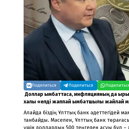
Поделиться
Поделиться
Поделитьс
Доллар қымбаттаса, инфляцияның да ырыққ
халық «елді жаппай қымбатшылық жайлай ма?
Алайда біздің Ұлттық банк әдеттегідей 
танбайды. Мәселен, Ұлттық банк төраға
үшін доллардың 500 теңгеден асуы бұл –