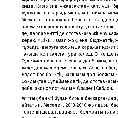
қиын. Қазір енді «жансақтап» қалу үшін б
күнкөрісі нашар адамдардың тобына мемл
Мемлекет тарапынан берілетін жәрдема
әлеуметтік қолдау көрсету қажет. Екінші
де, парламентті де отставкаға жіберу қаже
керек. Үшінші, амал жоқ, енді бюджеттің
тұрақтандыруға қосымша қаражат қажет б
тағы да қол салуға тура келеді. Өткенде
Сүлейменов «теңге құнсызданбайды, дол
жоқ» деп мәлімдеме жасады. Ал қазір бір
Елдегі бас банктің басшысы дөп болжам
Сондықтан Сүлейменовтің де отставкасы
дейді экономист-ғалым Оразәлі Сәбден.
Ұлттық банкті бұдан бұрын басқарғандар
айтатын. Мәселен, 2013-2016 жылдары бас
теңгенің девальвациясы болмайтынына се