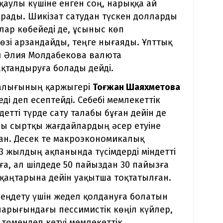
 қаулы күшіне енген соң, нарыққа ай
рады. Шикізат сатудан түскен долларды
лар көбейеді де, ұсыныс көп
өзі арзандайды, теңге нығаяды. Ұлттық
ы Әлия Молдабекова валюта
ақтандыруға болады дейді.
талығының қаржыгері
Тоғжан Шаяхметова
ді деп есептейді. Себебі мемлекеттік
етті түрде сату талабы бұған дейін де
лы сыртқы жағдайлардың әсер етуіне
ан. Десек те макроэкономикалық
 жылдың ақпанында түсімдерді міндетті
ға, ал шілдеде 50 пайыздан 30 пайызға
 қаңтарына дейін уақытша тоқтатылған.
еңдету үшін жедел қолдануға болатын
 нарығындағы пессимистік көңіл күйлер,
 төмендеп кетуі мемлекеттік