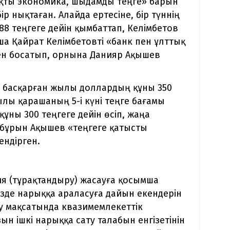
ықты экономика, шыдамды теңге» барын
 нықтаған. Алайда ертесіне, бір түннің
88 теңгеге дейін қымбаттап, Келімбетов
нша Қайрат Келімбетовті «банк пен ұлттық
нен босатып, орнына Данияр Ақышев
і басқарған жылы доллардың құны 350
ылы қарашаның 5-і күні теңге бағамы
ұны 300 теңгеге дейін өсіп, жаңа
н бұрын Ақышев «теңгеге қатысты
ндірген.
ия (тұрақтандыру) жасауға қосымша
зде нарыққа араласуға дайын екендерін
йту мақсатында квазимемлекеттік
ын ішкі нарыққа сату талабын енгізетінін