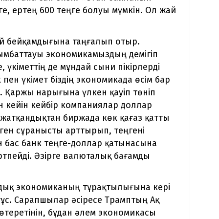
ге, ертең 600 теңге болуы мүмкін. Ол жай
ай бейқамдығына таңғалып отыр.
мбаттауы экономикамыздың демігіп
, үкіметтің де мұндай сыни пікірлерді
пен үкімет біздің экономикада өсім бар
. Қаржы нарығына үлкен қауіп төніп
н кейін кейбір компаниялар доллар
 жатқандықтан биржада көк қағаз қатты
еген сұранысты арттырып, теңгені
н бас банк теңге-доллар қатынасына
тпейді. Әзірге валюталық бағамды
андық экономиканың тұрақтылығына кері
ұс. Сарапшылар әсіресе Трамптың Ақ
өтеретінін, бұдан әлем экономикасы