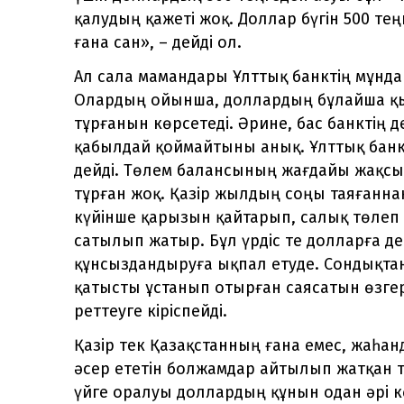
қалудың қажеті жоқ. Доллар бүгін 500 тең
ғана сан», – дейді ол.
Ал сала мамандары Ұлттық банктің мұнд
Олардың ойынша, доллардың бұлайша қы
тұрғанын көрсетеді. Әрине, бас банктің де
қабылдай қоймайтыны анық. Ұлттық банк 
дейді. Төлем балансының жағдайы жақсы
тұрған жоқ. Қазір жылдың соңы таяғанна
күйінше қарызын қайтарып, салық төлеп
сатылып жатыр. Бұл үрдіс те долларға д
құнсыздандыруға ықпал етуде. Сондықта
қатысты ұстанып отырған саясатын өзгер
реттеуге кіріспейді.
Қазір тек Қазақстанның ғана емес, жаһ
әсер ететін болжамдар айтылып жатқан т
үйге оралуы доллардың құнын одан әрі к