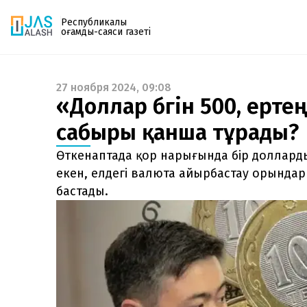
Республикалық
қоғамдық-саяси газеті
27 ноября 2024, 09:08
Газетке жазылу
«Доллар бүгін 500, ертең
PDF форматтағы газетті ай сайын электронды
сабыры қанша тұрады?
поштаңызға алып отырыңыз. Жаңа нөмір
шыққан сәтте сізге бірден жіберіледі. Тек email
Өткенаптада қор нарығында бір доллардың
енгізіңіз, біз қалғанын өзіміз жібереміз.
екен, елдегі валюта айырбастау орындар
бастады.