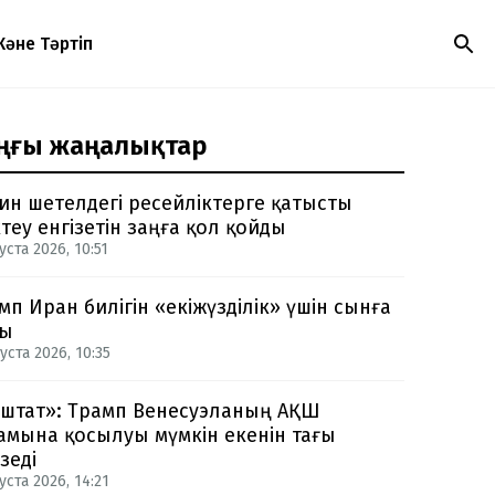
Және Тәртіп
ңғы жаңалықтар
ин шетелдегі ресейліктерге қатысты
теу енгізетін заңға қол қойды
уста 2026, 10:51
мп Иран билігін «екіжүзділік» үшін сынға
ды
уста 2026, 10:35
-штат»: Трамп Венесуэланың АҚШ
амына қосылуы мүмкін екенін тағы
зеді
уста 2026, 14:21