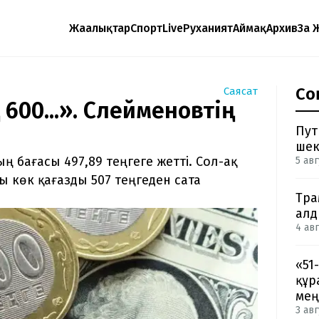
Жаңалықтар
Спорт
Live
Руханият
Аймақ
Архив
Заң 
Со
Саясат
 600...». Сүлейменовтің
Пут
шек
 бағасы 497,89 теңгеге жетті. Сол-ақ
5 авг
ы көк қағазды 507 теңгеден сата
Тра
ал
4 авг
«51
құр
мең
3 авг