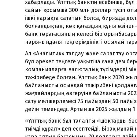
хабарлады. Ұлттық банктің есебінше, бұл
сайын қосымша 300 млн доллар түсіп оты
ішкі нарықта сататын болса, биржада дол
болғандықтан, көк қағаздың құны өзінен-
банк төрағасының келесі бір орынбасар
нарығындағы теңгерімділікті осылай тұр
Ал «Аналитик» талдау және сараптау ор
бұл әрекет теңгеге уақытша ғана дем бере
компанияларға валюталық түсімдерді мінд
тәжірибеде болған. Ұлттық банк 2020 жы
байланысты осындай тәжірибені қолданғ
жағдайлардың өзгеруіне байланысты 2023
сату мөлшерлемесі 75 пайыздан 50 пайыз
дейін төмендеді. Артынша 2025 жылдың 1
«Ұлттық банк бұл талапты «шоктарды бәс
тиімді құрал» деп есептейді. Бірақ мұнай
қара алтын бағасының 70 долларға дейін