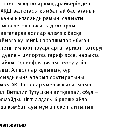
. Трампты «доллардың драйвері» деп
і АҚШ валютасы қымбаттай бастағанын
миканы ынталандырамын, салықты
темін» деген саясаты долларды
 апталарда доллар әлемдік басқа
айызға күшейді. Сарапшылар «бұған
етін импорт тауарларға тарифті көтеруі
н дүние – импортқа тариф өссе, нарықта
тайды. Ол инфляцияны тежеу үшін
ады. Ал доллар құнының күрт
ақсыздығына апарып соқтыратыны
пайызы АҚШ долларымен жасалатынын
кілі Виталий Тутушкин айтқандай, «бұл –
лмайды. Тіпті алдағы бірнеше айда
н да қымбаттауы мүмкін екені айтылып
алап жатыр