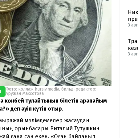
Ник
пре
3 авг
Тра
кез
3 авг
Фото: коллаж kursiv.media, бильд-редактор:
я
Аружан Махсотова
а көнбей тулайтынын білетін қарапайым
» деп қауіп күтіп отыр.
мамыражай мәлімдемелер жасаудан
сының орынбасары Виталий Тутушкин
 жай ғана сан екен. «Оған байланып