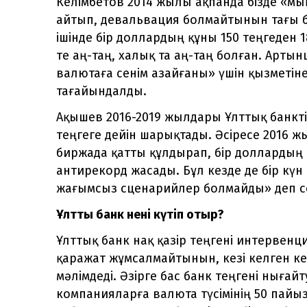
Келімбетов 2014 жылы ақпанда бізде «м
айтып, девальвация болмайтынын тағы бір
ішінде бір доллардың құны 150 теңгеден 1
те аң-таң, халық та аң-таң болған. Арты
валютаға сенім азайғаны» үшін қызметі
тағайындалды.
Ақышев 2016-2019 жылдары Ұлттық банкт
теңгеге дейін шарықтады. Әсіресе 2016 ж
биржада қатты құлдырап, бір доллардың қ
антирекорд жасады. Бұл кезде де бір кү
жағымсыз сценарийлер болмайды» деп се
Ұлттық банк нені күтіп отыр?
Ұлттық банк нақ қазір теңгені интервенц
қаражат жұмсалмайтынын, кезі келген ке
мәлімдеді. Әзірге бас банк теңгені ныға
компанияларға валюта түсімінің 50 пайыз