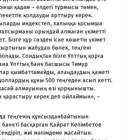
ірінші қадам – елдегі тұрмысы төмен,
екеттік қолдауды арттыру керек.
қыларды индекстеп, халыққа қосымша
, тапсырманы орындай алмаған үкіметті
т. Бізге құр сөзден іске көшетін үкімет
 жыртығын жабудан бөлек, теңгені
олады. Сондықтан бізге Ұлттық қорға
 ғана Ұлттық банк басшысы Тимур
лар қымбаттамайды, алаңдаудың қажеті
 доллардың құны 500 теңгеден асып кетті.
 жасай алмауының өзі қорқынышты.
н қарастыру керек деп ойлаймын», –
 да теңгенің құнсызданбайтынын
 банкті басқарған Қайрат Келімбетов
ндіріп, жиі мәлімдеме жасайтын.