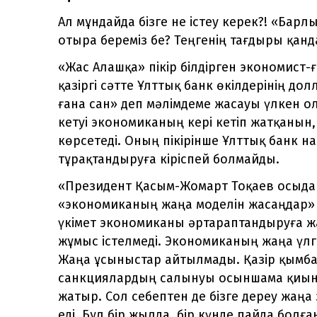
Ал мұндайда бізге не істеу керек?! «Барл
отыра береміз бе? Теңгенің тағдыры қанд
«Жас Алашқа» пікір білдірген экономист
қазіргі сәтте Ұлттық банк өкілдерінің 
ғана сан» деп мәлімдеме жасауы үлкен о
кетуі экономиканың кері кетіп жатқанын
көрсетеді. Оның пікірінше Ұлттық банк н
тұрақтандыруға кіріспей болмайды.
«Президент Қасым-Жомарт Тоқаев осыдан
«экономиканың жаңа моделін жасаңдар» д
үкімет экономиканы әртараптандыруға жаң
жұмыс істелмеді. Экономиканың жаңа үлгі
Жаңа ұсыныстар айтылмады. Қазір қымба
санкциялардың салынуы осыншама қиын
жатыр. Сол себептен де бізге дереу жаң
еді. Бұл бір жылда, бір күнде пайда болғ