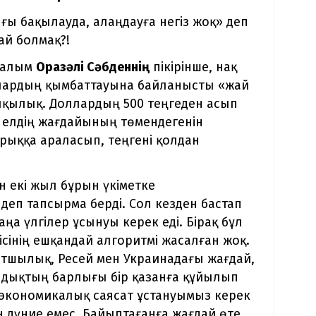
ығы бақылауда, алаңдауға негіз жоқ» деп
ай болмақ?!
-ғалым
Оразәлі Сәбденнің
пікірінше, нақ
доллардың қымбаттауына байланысты «жай
лқылық. Доллардың 500 теңгеден асып
, елдің жағдайының төмендегенін
арыққа араласып, теңгені қолдан
 екі жыл бұрын үкіметке
еп тапсырма берді. Сол кезден бастап
а үлгілер ұсынуы керек еді. Бірақ бұл
сінің ешқандай алгоритмі жасалған жоқ.
тшылық, Ресей мен Украинадағы жағдай,
дықтың барлығы бір қазанға құйылып
а экономикалық саясат ұстануымыз керек
ан дүние емес. Байыптағанға жағдай өте