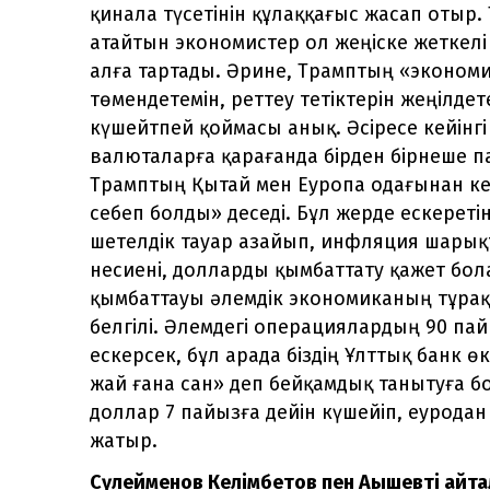
қинала түсетінін құлаққағыс жасап отыр
атайтын экономистер ол жеңіске жеткел
алға тартады. Әрине, Трамптың «эконо
төмендетемін, реттеу тетіктерін жеңілде
күшейтпей қоймасы анық. Әсіресе кейінгі
валюталарға қарағанда бірден бірнеше п
Трамптың Қытай мен Еуропа одағынан кел
себеп болды» деседі. Бұл жерде ескереті
шетелдік тауар азайып, инфляция шарық
несиені, долларды қымбаттату қажет бол
қымбаттауы әлемдік экономиканың тұр
белгілі. Әлемдегі операциялардың 90 
ескерсек, бұл арада біздің Ұлттық банк ө
жай ғана сан» деп бейқамдық танытуға бо
доллар 7 пайызға дейін күшейіп, еурода
жатыр.
Сүлейменов Келімбетов пен Ақышевті қайт