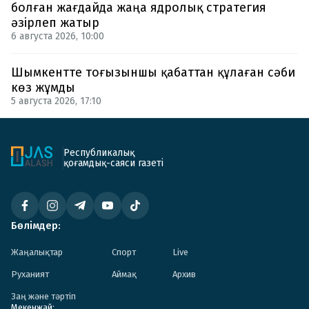
болған жағдайда жаңа ядролық стратегия
әзірлеп жатыр
6 августа 2026, 10:00
Шымкентте тоғызыншы қабаттан құлаған сәби
көз жұмды
5 августа 2026, 17:10
Республикалық
қоғамдық-саяси газеті
Бөлімдер:
Жаңалықтар
Спорт
Live
Руханият
Аймақ
Архив
Заң және тәртіп
Мекенжай: