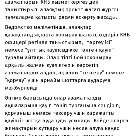
азаматтарын КНБ қызметкеріміз деп
таныстырып, алаяқтық әрекет жасап жүрген
тұлғаларға қатысты ресми ескерту жасады.
Ведомство мәліметінше, алаяқтар
қазақстандықтарға қоңырау шалып, өздерін КНБ
офицері ретінде таныстырып, “тергеу ісі”
немесе “ұлттық қауіпсіздікке төнген қауіп”
туралы айтады. Олар тіпті бейнеқоңырау
арқылы жалған куәліктерін көрсетіп,
азаматтарды алдап, ақшаны “тексеру” немесе
“қорғау” үшін арнайы шоттарға аударуға
мәжбүрлейді.
Әңгіме барысында олар азаматтарды
ақшаларына қауіп төніп тұрғанына сендіріп,
қорғаныш немесе тексеру үшін қаражатты
қауіпсіз шотқа аударуды ұсынады. Кейде оларға
жинақтарын құтқару үшін несие алуға кеңес
беріледі. Содан кейін ақша қылмыскерлер