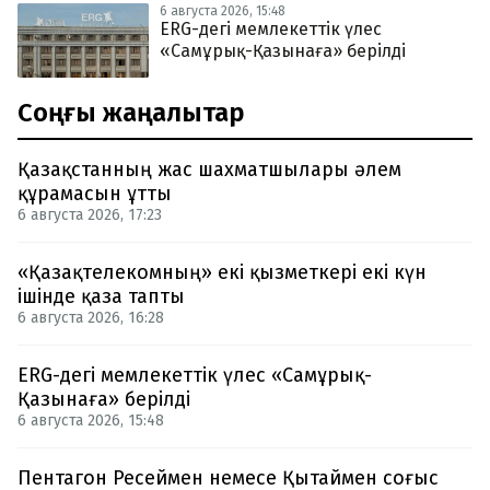
6 августа 2026, 15:48
ERG-дегі мемлекеттік үлес
«Самұрық-Қазынаға» берілді
Соңғы жаңалықтар
Қазақстанның жас шахматшылары әлем
құрамасын ұтты
6 августа 2026, 17:23
«Қазақтелекомның» екі қызметкері екі күн
ішінде қаза тапты
6 августа 2026, 16:28
ERG-дегі мемлекеттік үлес «Самұрық-
Қазынаға» берілді
6 августа 2026, 15:48
Пентагон Ресеймен немесе Қытаймен соғыс