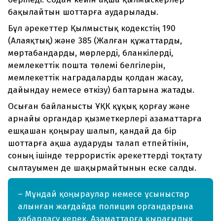
бақылайтын шоттарға аударылады.
Бұл әрекеттер Қылмыстық кодекстің 190
(Алаяқтық) және 385 (Жалған құжаттарды,
мөртабандарды, мөрлердi, бланкілерді,
мемлекеттiк пошта төлемі белгілерін,
мемлекеттiк наградаларды қолдан жасау,
дайындау немесе өткiзу) баптарына жатады.
Осыған байланысты ҰҚК құқық қорғау және
арнайы органдар қызметкерлері азаматтарға
ешқашан қоңырау шалып, қандай да бір
шоттарға ақша аударуды талап етпейтінін,
соның ішінде террористік әрекеттерді тоқтату
сылтауымен де шақырмайтынын еске салды.
– Мұндай қоңыраулар немесе ұсыныстар
алынған жағдайда полиция органдарына
хабарласу керек. Азаматтарға қырағылық