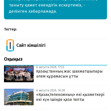
таныту қажет екендігін ескертеміз, -
делінген хабарламада.
Тегтер:
Сайт Әкімшілігі
Оқыңыз
6 августа 2026, 17:23
Қазақстанның жас шахматшылары
әлем құрамасын ұтты
6 августа 2026, 16:28
«Қазақтелекомның» екі қызметкері
екі күн ішінде қаза тапты