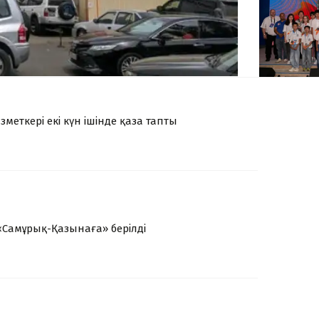
меткері екі күн ішінде қаза тапты
 «Самұрық-Қазынаға» берілді