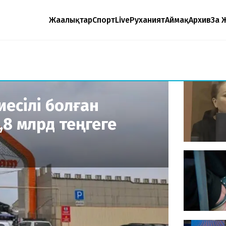
Жаңалықтар
Спорт
Live
Руханият
Аймақ
Архив
Заң 
иесілі болған
8 млрд теңгеге