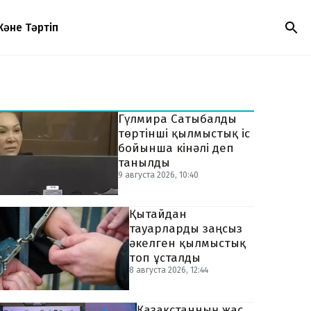
Және Тәртіп
Гүлмира Сатыбалды
төртінші қылмыстық іс
бойынша кінәлі деп
танылды
9 августа 2026, 10:40
Қытайдан
тауарларды заңсыз
әкелген қылмыстық
топ ұсталды
8 августа 2026, 12:44
Қазақстанның жас