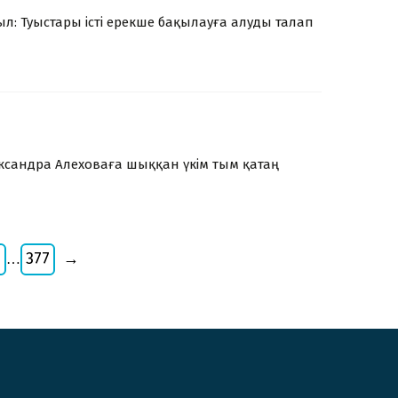
л: Туыстары істі ерекше бақылауға алуды талап
ександра Алеховаға шыққан үкім тым қатаң
377
→
…