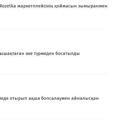
Rozetka маркетплейсінің қоймасын зымыранмен
пышақтаған әке түрмеден босатылды
рмеде отырып ақша бопсалаумен айналысқан