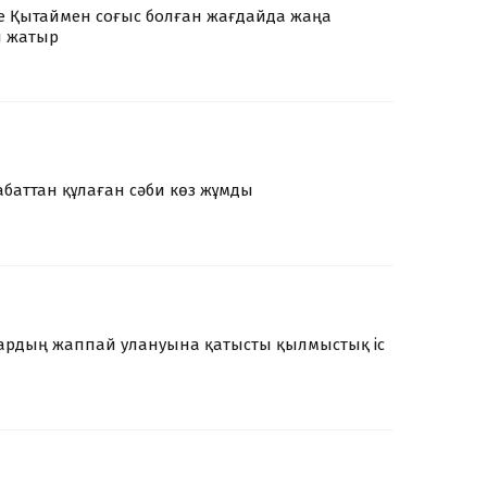
е Қытаймен соғыс болған жағдайда жаңа
п жатыр
аттан құлаған сәби көз жұмды
ардың жаппай улануына қатысты қылмыстық іс