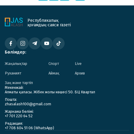
Республикалық
қоғамдық-саяси газеті
Бөлімдер:
Жаңалықтар
Спорт
Live
Руханият
Аймақ
Архив
Заң және тәртіп
Мекенжай:
Алматы қаласы. Жібек жолы көшесі 50. БЦ Квартал
Пошта:
zhasalash100@gmail.com
Жарнама бөлімі:
+7 701 220 64 52
Редакция:
+7 708 604 51 06 (WhatsApp)