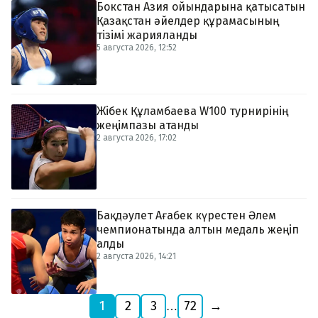
Бокстан Азия ойындарына қатысатын
Қазақстан әйелдер құрамасының
тізімі жарияланды
5 августа 2026, 12:52
Жібек Құламбаева W100 турнирінің
жеңімпазы атанды
2 августа 2026, 17:02
Бақдәулет Ағабек күрестен Әлем
чемпионатында алтын медаль жеңіп
алды
2 августа 2026, 14:21
1
2
3
72
→
…