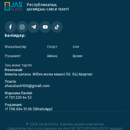
Республикалық
қоғамдық-саяси газеті
Бөлімдер:
Жаңалықтар
Спорт
Live
Руханият
Аймақ
Архив
Заң және тәртіп
Мекенжай:
Алматы қаласы. Жібек жолы көшесі 50. БЦ Квартал
Пошта:
zhasalash100@gmail.com
Жарнама бөлімі:
+7 701 220 64 52
Редакция:
+7 708 604 51 06 (WhatsApp)
© 2026 Jasalash.kz. Барлық құқық қорғалған.
Cвидетельство о постановке на учет № KZ13VPY00045579, выдано