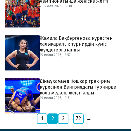
чемпионатында жеңіске жетті
20 июля 2026, 09:18
Жәмила Бақбергенова күрестен
халықаралық турнирдің күміс
жүлдегері атанды
19 июля 2026, 13:57
Дінмұхаммед Қошқар грек-рим
күресінен Венгриядағы турнирде
қола медаль жеңіп алды
19 июля 2026, 10:51
1
2
3
72
→
…