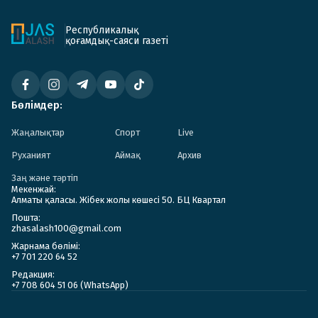
Республикалық
қоғамдық-саяси газеті
Бөлімдер:
Жаңалықтар
Спорт
Live
Руханият
Аймақ
Архив
Заң және тәртіп
Мекенжай:
Алматы қаласы. Жібек жолы көшесі 50. БЦ Квартал
Пошта:
zhasalash100@gmail.com
Жарнама бөлімі:
+7 701 220 64 52
Редакция:
+7 708 604 51 06 (WhatsApp)