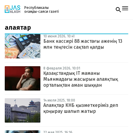
Республикалық
қоғамдық-саяси газеті
алаяқтар
Жаңалықтар
Спорт
10 июня 2026, 10:41
Газетке жазылу
Live
Банк кассирі 88 жастағы әженің 13
PDF форматтағы газетті ай сайын электронды
Руханият
млн теңгесін сақтап қалды
поштаңызға алып отырыңыз. Жаңа нөмір
Аймақ
шыққан сәтте сізге бірден жіберіледі. Тек email
Архив
енгізіңіз, біз қалғанын өзіміз жібереміз.
Заң және тәртіп
8 февраля 2026, 10:01
Қазақстандық IT маманы
Мьянмадағы жасырын алаяқтық
Редакциямен байланыс
+7 708 604 51 06
орталықтан аман шыққан
Жарнама бөлімі
+7 701 220 64 52
Пошта
14 июля 2025, 18:00
zhasalash100@gmail.com
Алаяқтар КНБ қызметкеріміз деп
қоңырау шалып жатыр
22 мая 2025, 16:16