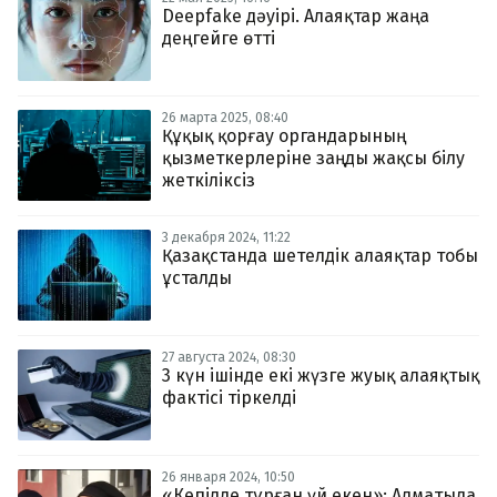
Deepfake дәуірі. Алаяқтар жаңа
деңгейге өтті
26 марта 2025, 08:40
Құқық қорғау органдарының
қызметкерлеріне заңды жақсы білу
жеткіліксіз
3 декабря 2024, 11:22
Қазақстанда шетелдік алаяқтар тобы
ұсталды
27 августа 2024, 08:30
3 күн ішінде екі жүзге жуық алаяқтық
фактісі тіркелді
26 января 2024, 10:50
«Кепілде тұрған үй екен»: Алматыда