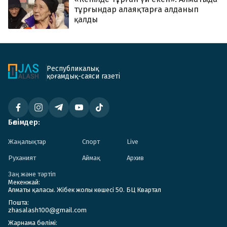
тұрғындар алаяқтарға алданып
қалды
Республикалық
қоғамдық-саяси газеті
Бөлімдер:
Жаңалықтар
Спорт
Live
Руханият
Аймақ
Архив
Заң және тәртіп
Мекенжай:
Алматы қаласы. Жібек жолы көшесі 50. БЦ Квартал
Пошта:
zhasalash100@gmail.com
Жарнама бөлімі: