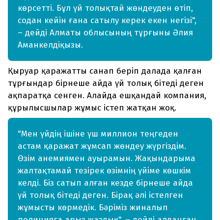
көрсетті. Бұл үй толықтай жөндеуден өтіп,
содан кейін ғана сатылу керек екен негізі",
– дейді Алматы облысының тұрғыны Әлия
Аманкелдіқызы.
Қыруар қаражатты санап беріп далада қалған
тұрғындар бірнеше айда үй толық бітеді деген
ақпаратқа сенген. Алайда ешқандай компания,
құрылысшылар жұмыс істеп жатқан жоқ.
"Мен үйдің ішіне үш миллион теңгеден
астам қаражат жұмсап жөндеу жүргіздім.
Өзім анемиямен ауырамын. Жақындарыма
жалтақтамай тезірек өзімнің үйіме көшкім
келді. Біз сатып алған кезде бірнеше айда
үй толық бітеді деген. Бірақ әлі істелген
жұмысты көрмедік. Бәріміз жиналып
полицияға арыз жаздық", – дейді алданған