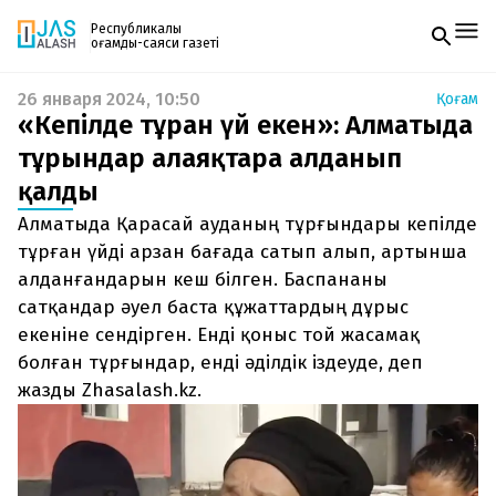
Республикалық
қоғамдық-саяси газеті
26 января 2024, 10:50
Қоғам
Жаңалықтар
«Кепілде тұрған үй екен»: Алматыда
Спорт
Газетке жазылу
Live
тұрғындар алаяқтарға алданып
PDF форматтағы газетті ай сайын электронды
Руханият
қалды
поштаңызға алып отырыңыз. Жаңа нөмір
Аймақ
шыққан сәтте сізге бірден жіберіледі. Тек email
Архив
Алматыда Қарасай ауданың тұрғындары кепілде
енгізіңіз, біз қалғанын өзіміз жібереміз.
Заң және тәртіп
тұрған үйді арзан бағада сатып алып, артынша
алданғандарын кеш білген. Баспананы
Редакциямен байланыс
сатқандар әуел баста құжаттардың дұрыс
+7 708 604 51 06
Жарнама бөлімі
екеніне сендірген. Енді қоныс той жасамақ
+7 701 220 64 52
болған тұрғындар, енді әділдік іздеуде, деп
Пошта
zhasalash100@gmail.com
жазды Zhasalash.kz.