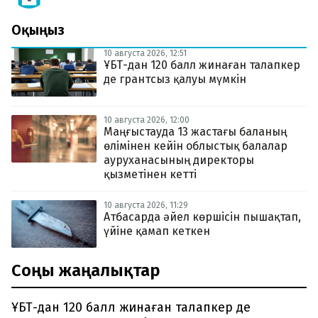
Оқыңыз
10 августа 2026, 12:51
ҰБТ-дан 120 балл жинаған талапкер
де грантсыз қалуы мүмкін
10 августа 2026, 12:00
Маңғыстауда 13 жастағы баланың
өлімінен кейін облыстық балалар
ауруханасының директоры
қызметінен кетті
10 августа 2026, 11:29
Атбасарда әйел көршісін пышақтап,
үйіне қамап кеткен
Соңғы жаңалықтар
ҰБТ-дан 120 балл жинаған талапкер де