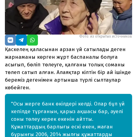
Фото: из открытых источников
Қаскелең қаласынан арзан үй сатылады деген
жарнаманы көрген жұрт баспаналы болуға
асығып, бөліп төлеуге, қалғаны толық соманы
төлеп сатып алған. Алаяқтар кілтін бір ай ішінде
береміз дегенімен артынша түрлі сылтаулар
көбейген.
"Осы жерге банк өкілдері келді. Олар бұл үй
кепілде тұрғанын, қарыз ақшасы бар, әуелі
соны төлеу керек екенін айтты.
Құжаттардың барлығы ескі екен, маған
бұрынғы 2006, 2014 жылғы құжаттарды