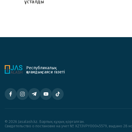
ұсталды
Республикалық
қоғамдық-саяси газеті
© 2026 Jasalash.kz. Барлық құқық қорғалған.
Cвидетельство о постановке на учет № KZ13VPY00045579, выдано 28 но