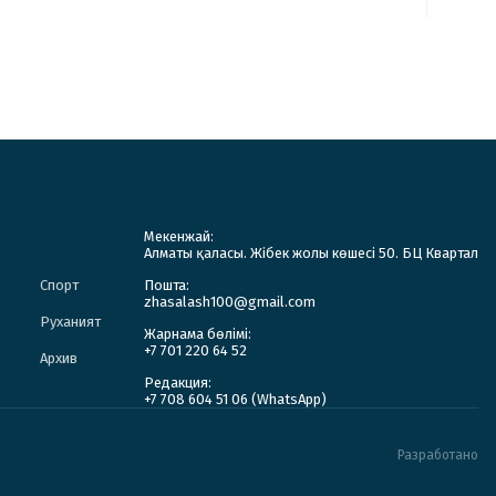
Мекенжай:
Алматы қаласы. Жібек жолы көшесі 50. БЦ Квартал
Спорт
Пошта:
zhasalash100@gmail.com
Руханият
Жарнама бөлімі:
+7 701 220 64 52
Архив
Редакция:
+7 708 604 51 06 (WhatsApp)
Разработано