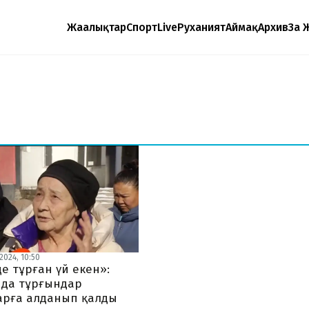
Жаңалықтар
Спорт
Live
Руханият
Аймақ
Архив
Заң 
2024, 10:50
е тұрған үй екен»:
да тұрғындар
арға алданып қалды