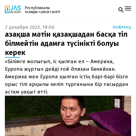
Республикалық
қоғамдық-саяси газеті
7 декабря 2023, 19:00
Кейіпкер
Жаңалықтар
Қазақша мәтін қазақшадан басқа тіл
Спорт
Газетке жазылу
Live
білмейтін адамға түсінікті болуы
PDF форматтағы газетті ай сайын электронды
Руханият
керек
поштаңызға алып отырыңыз. Жаңа нөмір
Аймақ
шыққан сәтте сізге бірден жіберіледі. Тек email
Архив
«Білімге жолығып, іс қылған ел – Америка,
енгізіңіз, біз қалғанын өзіміз жібереміз.
Заң және тәртіп
Еуропа жұрты» дейді ғой Әлихан Бөкейхан.
Америка мен Еуропа қылған істің бәрі-бәрі бізге
Редакциямен байланыс
орыс тілі арқылы келіп тұрғанына бір ғасырдан
+7 708 604 51 06
Жарнама бөлімі
астам уақыт өтті.
+7 701 220 64 52
Пошта
zhasalash100@gmail.com