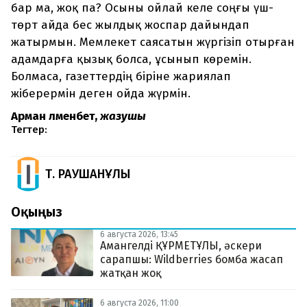
бар ма, жоқ па? Осыны ойлай келе соңғы үш-
төрт айда бес жылдық жоспар дайындап
жатырмын. Мемлекет саясатын жүргізіп отырған
адамдарға қызық болса, ұсынып көремін.
Болмаса, газеттердің біріне жариялап
жіберермін деген ойда жүрмін.
Арман Әлменбет,
жазушы
Тегтер:
Т. РАУШАНҰЛЫ
Оқыңыз
6 августа 2026, 13:45
Амангелді ҚҰРМЕТҰЛЫ, әскери
сарапшы: Wildberries бомба жасап
жатқан жоқ
6 августа 2026, 11:00