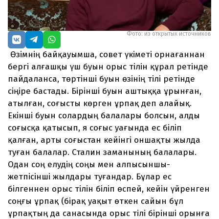
Фото: из открытых источников
Өзімнің байқауымша, совет үкіметі орнағаннан
бергі алғашқы үш буын орыс тілін құрал ретінде
пайдаланса, төртінші буын өзінің тілі ретінде
сіңіре бастады. Бірінші буын аштыққа ұрынған,
атылған, соғысты көрген ұрпақ деп алайық.
Екінші буын солардың балалары болсын, алды
соғысқа қатысып, я соғыс уағында ес біліп
қалған, арты соғыстан кейінгі оншақты жылда
туған балалар. Сталин заманының балалары.
Одан соң елудің соңы мен алпысыншы-
жетпісінші жылдары туғандар. Бұлар ес
білгеннен орыс тілін біліп өспей, кейін үйренген
соңғы ұрпақ (бірақ уақыт өткен сайын бұл
ұрпақтың да санасында орыс тілі бірінші орынға