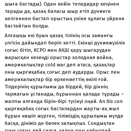
шыға бастады). Одан кейін теледидар кеңінен
тарады да, қазақ баласы шыр етіп дүниеге
келгеннен бастап орыстың үніне құлағы үйрене
бастайтын болды.
Алғашқы екі буын қазақ тілінің осы заманғы
үлгісін дайындап беріп кетті. Екінші дүниежүзілік
соғыс бітіп, КСРО мен АҚШ қару шығарудан
жарысқан кезеңді орыстар холодная война,
америкалықтар cold war деп атаса, қазақтар
оны қырғиқабақ соғыс деп аударды. Орыс пен
америкалықтар бір өркениеттің өкілі ғой.
Тілдерінің құрылымы да бірдей, бір діннің
тармағын ұстанады, бұрыннан қалада тұрады –
жалпы алғанда бірін-бірі түсінуі оңай. Ал біз сол
қырғиқабақ соғыс басталардан жарты-ақ жыл
бұрын көшіп жүрген, тіліміздің құрылымы мүлде
басқа, дініміз де бөлек халықпыз. Сондықтан
суық соғыс дей салса, халық оны қабылдай