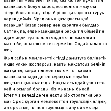
қазақ тілі мемлекеттік тіл, кез келген құжаттың
қазақшасы болуы керек, кез келген жазу екі
тілде болған жағдайда бірінші қазақшасы тұруы
керек дейміз. Бірақ оның қазақшасы қай
қазақша? Қазақ сөздерінен құралған былдыр
батпақ па, әлде қазақшадан басқа тіл білмейтін
адам оңай түсіне алатындай етіп жазылған
мәтін бе, оны ешкім тексермейді. Ондай талап та
жоқ.
Жыл сайын мемлекеттік тілді дамытуға бөлінетін
ақша үлкен жоспарсыз, нақты мақсатсыз бөлініп
жатқаны, кеңсе тілі мен ғылым тілі қашан
қазақшаланады деген сұрақтың жауабы
жоқтығы қынжылтады. Нақты осындай уақыттан
кейін осылай болады, біз мынаны былай
істегіміз келеді деген нақты бір стратегия бар
ма? Орыс құрған мемлекеттен тәуелсіздік алдық,
ал орыстың тілінен тәуелсіздік алу ойымызда