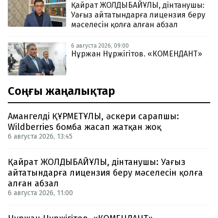
Қайрат ЖОЛДЫБАЙҰЛЫ, дінтанушы:
Уағыз айтатындарға лицензия беру
мәселесін қолға алған абзал
6 августа 2026, 09:00
Нұржан Нұржігітов. «КОМЕНДАНТ»
Соңғы жаңалықтар
Амангелді ҚҰРМЕТҰЛЫ, әскери сарапшы:
Wildberries бомба жасап жатқан жоқ
6 августа 2026, 13:45
Қайрат ЖОЛДЫБАЙҰЛЫ, дінтанушы: Уағыз
айтатындарға лицензия беру мәселесін қолға
алған абзал
6 августа 2026, 11:00