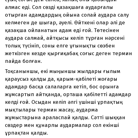
алмас еді. Сол сөзді қазақшаға аударғалы
отырған адамдардың ойына солай аудара салу
келмеген де шығар, әуелі. Өйткені олар әлі де
қазақша ойланатын адам еді ғой. Төтесінен
аудара салмай, айтқысы келіп тұрған нәрсені
толық түсініп, соны елге ұғынықты сөзбен
жеткізген кезде қырғиқабақ соғыс деген термин
пайда болған.
Тоқсаныншы, екі мыңыншы жылдары ғылым
қараусыз қалды да, қарым-қабілеті жоғары
адамдар басқа салаларға кетіп, бос орынға
жұмсартып айтқанда, орташа қабілетті адамдар
келді ғой. Осыдан келіп әлгі үшінші ұрпақтың
мықтылары термин жасау, аударма
жұмыстарына араласпай қалды. Сәтті шыққан
сөздер мен құнарлы аудармалар сол екінші
ұрпақтан қалды.