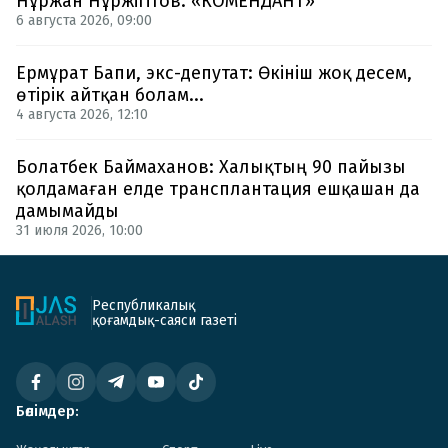
Нұржан Нұржігітов. «КОМЕНДАНТ»
6 августа 2026, 09:00
Ермұрат Бапи, экс-депутат: Өкініш жоқ десем,
өтірік айтқан болам...
4 августа 2026, 12:10
Болатбек Баймаханов: Халықтың 90 пайызы
қолдамаған елде трансплантация ешқашан да
дамымайды
31 июля 2026, 10:00
Республикалық
қоғамдық-саяси газеті
Бөлімдер: