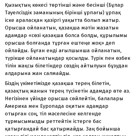
Қызықтың көкесі төртінші және бесінші (Бұлар
Тәуелсіздік заманының бірінші ұрпағы) ұрпақ
іске араласқан қазіргі уақытта болып жатыр.
Орысша ойланатын, қазақша мәтін жазатын
адамдар «сөзі қазақша болса болды, құрылымы
орысша болғанда тұрған ештеңе жоқ» деп
ойлайды. Бұған енді ағылшынша ойланатын,
түрікше ойланатындар қосылды. Түрік пен өзбек
тілін жақсы білетіндер сөздің айтылуын бұзудан
алдарына жан салмайды.
Біздің үкіметімізде қазақша терең білетін,
қазақтың жанын терең түсінетін адамдар өте аз.
Негізінен үйінде орысша сөйлейтін, балалары
Америка мен Еуропада оқитын адамдар
отырған соң, тіл мәселесіне келгенде
тұрмысымызды реттейтін істерге бас
қатырғандай бас қатырмайды. Заң бойынша