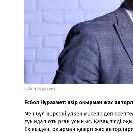
Есбол Нұрахмет
Есбол Нұрахмет: Қазір оқырман жас автор
Мен бұл нәрсені үлкен мәселе деп есепт
туындап отырған ұсыныс. Қазақ тілді оқ
Екіншіден, оқырман қазіргі жас авторлар