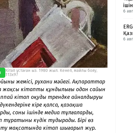
іші
6 авг
ERG
Қаз
6 авг
Кітап ұстаған қыз. 1980 жыл. Кенеп, майлы бояу,
я
113х97
йының жемісі, рухани мәйегі. Ақпараттар
 жақсы кітаптың құндылығы одан сайын
аппай кітап оқуды трендке айналдыруы
дүкендеріне кіре қалсаң, қазақша
ың, соның ішінде медиа тұлғалардың,
п тұратыны күдік тудырады. Бірі өз
 айту мақсатында кітап шығарып жүр.