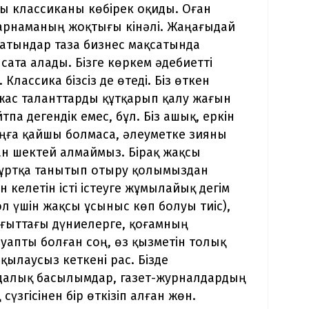
ы классиканы көбірек оқиды. Оған
жарнаманың жоқтығы кінәлі. Жаңағыдай
затындар таза бизнес мақсатында
сата алады. Бізге көркем әдебиетті
Классика бізсіз де өтеді. Біз өткен
жас таланттарды құтқарып қалу жағын
па дегендік емес, бұл. Біз ашық, еркін
заңға қайшы болмаса, әлеуметке зияны
дан шектей алмаймыз. Бірақ жақсы
жұртқа танытып отыру қолымыздан
 келетін істі істеуге жұмылайық дегім
ол үшін жақсы ұсыныс көп болуы тиіс),
бағыттағы дүниелерге, қоғамның
уапты болған соң, өз қызметін толық
ылаусыз кеткені рас. Бізде
андалық басылымдар, газет-журналдардың
сүзгісінен бір өткізіп алған жөн.