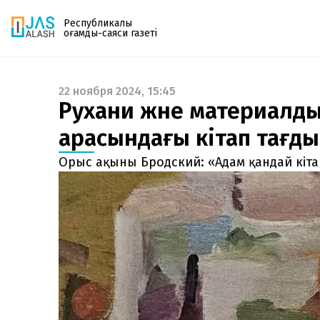
Республикалық
қоғамдық-саяси газеті
22 ноября 2024, 15:45
Газетке жазылу
Рухани және материалд
PDF форматтағы газетті ай сайын электронды
арасындағы кітап тағд
поштаңызға алып отырыңыз. Жаңа нөмір
шыққан сәтте сізге бірден жіберіледі. Тек email
Орыс ақыны Бродский: «Адам қандай кіта
енгізіңіз, біз қалғанын өзіміз жібереміз.