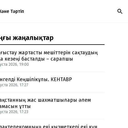
Және Тәртіп
ңғы жаңалықтар
ғыстау жартасты мешіттерін сақтаудың
а кезеңі басталды – сарапшы
уста 2026, 19:00
нгелді Кеңшілікұлы. КЕНТАВР
уста 2026, 17:27
ақстанның жас шахматшылары әлем
амасын ұтты
уста 2026, 17:23
зақтелекомның» екі қызметкері екі күн