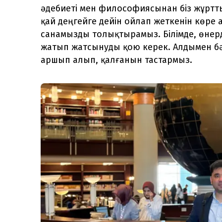
әдебиеті мен философиясынан біз жұрт
қай деңгейге дейін ойлап жеткенін көре а
санамызды толықтырамыз. Білімде, өнер
жатып жатсынуды қою керек. Алдымен бәр
аршып алып, қалғанын тастармыз.