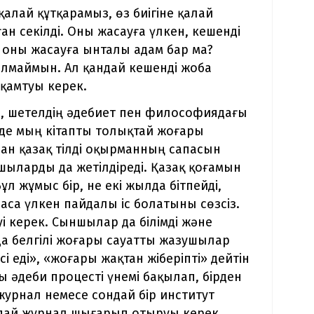
қалай құтқарамыз, өз биігіне қалай
н секілді. Оны жасауға үлкен, кешенді
зде оны жасауға ынталы адам бар ма?
алмаймын. Ал қандай кешенді жоба
 қамтуы керек.
де, шетелдің әдебиет пен философиядағы
де мың кітапты толықтай жоғары
нан қазақ тілді оқырманның сапасын
ушыларды да жетілдіреді. Қазақ қоғамын
л жұмыс бір, не екі жылда бітпейді,
 аса үлкен пайдалы іс болатыны сөзсіз.
уі керек. Сыншылар да білімді және
да белгілі жоғары сауатты жазушылар
 еді», «жоғары жақтан жіберіпті» дейтін
 әдеби процесті үнемі бақылап, бірден
журнал немесе сондай бір институт
ндай журнал шығарып отыруы керек.