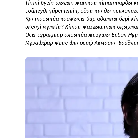
Тіпті бүгін шығып жатқан кітаптардың 
сөйлеуді үйрететін, одан қалды психоло
Қалтасында қаржысы бар адамның бәрі кі
әкелуі мүмкін? Кітап жазғыштық оқырма
Осы сұрақтар аясында жазушы Есбол Нұр
Мұзаффар және философ Ақмарал Байдлаева