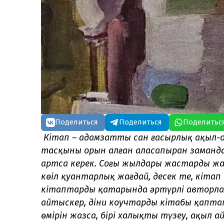
Поделиться
Поделиться
Поделитьс
Кітап – адамзаттың сан ғасырлық ақыл-о
тасқыны орын алған аласапыран заманда
артса керек. Соңғы жылдары жастардың ж
көңіл қуантарлық жағдай, десек те, кітап 
кітаптардың қатарында әртүрлі авторлард
айтыскер, діни коучтардың кітабы қапта
өмірін жазса, бірі халықты түзеу, ақыл