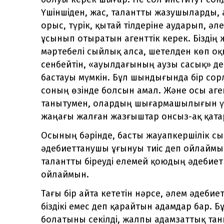
Үшіншіден, жас, талантты жазушыларды,
орыс, түрік, қытай тілдеріне аударып, ә
ұсынып отыратын агенттік керек. Біздің
мәртебелі сыйлық алса, шетелден көп оқ
сенбейтін, «ауылдағының аузы сасық» де
бастауы мүмкін. Бұл шындығында бір сор
соның өзінде болсын амал. Және осы аген
танытумен, олардың шығармашылығын үг
жаңағы жалған жазғыштар онсыз-ақ қат
Осының бәрінде, басты жауапкершілік с
әдебиеттанушы ұғынуы тиіс деп ойлаймын.
талантты біреуді елемей қоюдың әдебиетке
ойлаймын.
Тағы бір айта кететін нәрсе, әлем әдеби
біздікі емес деп қарайтын адамдар бар. Б
болатыны секілді, жалпы адамзаттық таны