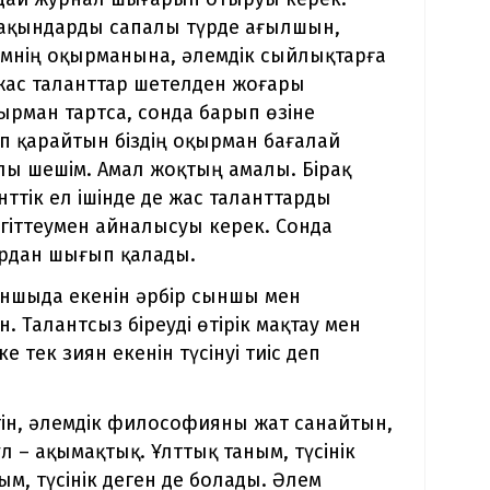
 ақындарды сапалы түрде ағылшын,
лемнің оқырманына, әлемдік сыйлықтарға
 жас таланттар шетелден жоғары
ырман тартса, сонда барып өзіне
п қарайтын біздің оқырман бағалай
лы шешім. Амал жоқтың амалы. Бірақ
ттік ел ішінде де жас таланттарды
іттеумен айналысуы керек. Сонда
ардан шығып қалады.
ыншыда екенін әрбір сыншы мен
 Талантсыз біреуді өтірік мақтау мен
 тек зиян екенін түсінуі тиіс деп
етін, әлемдік философияны жат санайтын,
ұл – ақымақтық. Ұлттық таным, түсінік
м, түсінік деген де болады. Әлем