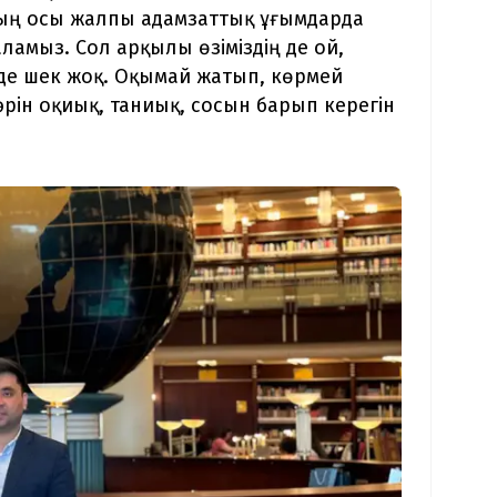
тың осы жалпы адамзаттық ұғымдарда
ламыз. Сол арқылы өзіміздің де ой,
де шек жоқ. Оқымай жатып, көрмей
ін оқиық, таниық, сосын барып керегін