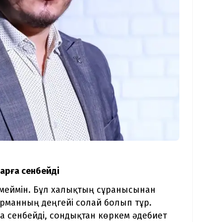
ларға сенбейді
емеймін. Бұл халықтың сұранысынан
ырманның деңгейі солай болып тұр.
ға сенбейді, сондықтан көркем әдебиет