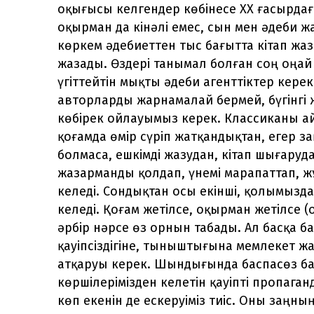
оқығысы келгендер көбінесе XX ғасырдағ
оқырман да кінәлі емес, сын мен әдеби 
көркем әдебиеттен тыс бағытта кітап жа
жазады. Өздері танымал болған соң оңай 
үгіттейтін мықты әдеби агенттіктер керек. 
авторларды жарнамалай бермей, бүгінгі 
көбірек ойлауымыз керек. Классиканы айт
қоғамда өмір сүріп жатқандықтан, егер 
болмаса, ешкімді жазудан, кітап шығару
жазарманды қолдап, үнемі марапаттап, 
келеді. Сондықтан осы екінші, қолымыздан
келеді. Қоғам жетілсе, оқырман жетілсе (
әрбір нәрсе өз орнын табады. Ал басқа 
қауіпсіздігіне, тыныштығына мемлекет жа
атқаруы керек. Шындығында баспасөз бақ
көршілерімізден келетін қауіпті пропаг
көп екенін де ескеруіміз тиіс. Оны заңның 