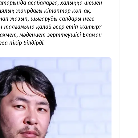
қатарында асабаларға, халыққа шешен
гиялық жанрдағы кітаптар көп-ақ.
тап жазып, шығарудың салдары неге
н талғамына қалай әсер етіп жатыр?
ахмет, мәдениет зерттеушісі Еламан
 пікір білдірді.