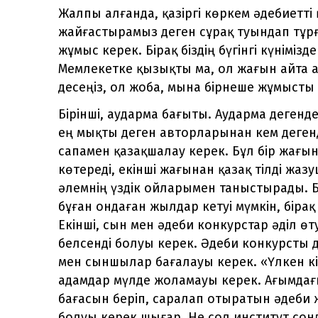
Жалпы алғанда, қазіргі көркем әдебиетті 
жайғастырамыз деген сұрақ туындап тұрға
жұмыс керек. Бірақ біздің бүгінгі күнімі
Мемлекетке қызықты ма, ол жағын айта 
десеңіз, ол жоба, мына бірнеше жұмысты
Бірінші, аударма бағыты. Аударма деген
ең мықты деген авторларынан кем деген
сапамен қазақшалау керек. Бұл бір жағы
көтереді, екінші жағынан қазақ тілді жаз
әлемнің үздік ойларымен таныстырады. Бұ
бұған ондаған жылдар кетуі мүмкін, бірақ
Екінші, сын мен әдеби конкурстар әділ өт
белсенді болуы керек. Әдеби конкурсты 
мен сыншылар бағалауы керек. «Үлкен кісі
адамдар мүлде жоламауы керек. Ағымдағы
бағасын беріп, саралап отыратын әдеби 
болуы керек шығар. Не сол институт со