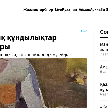
Жаңалықтар
Спорт
Live
Руханият
Аймақ
Архив
Заң 
Со
Live
ық құндылықтар
Маң
ыры
жаң
п оқыса, соған айналады» дейді.
7 авг
Ама
6 авг
Қаз
құр
6 авг
«Қа