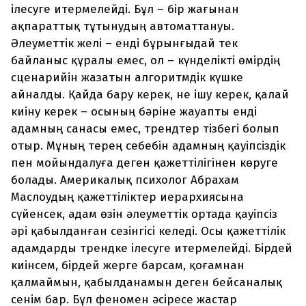
ілесуге итермелейді. Бұл – бір жағынан
ақпараттық тұтынудың автоматтануы.
Әлеуметтік желі – енді бұрынғыдай тек
байланыс құралы емес, ол – күнделікті өмірдің
сценарийін жазатын алгоритмдік күшке
айналды. Қайда бару керек, не ішу керек, қалай
киіну керек – осының бәріне жауапты енді
адамның санасы емес, трендтер тізбегі болып
отыр. Мұның терең себебін адамның қауіпсіздік
пен мойындалуға деген қажеттілігінен көруге
болады. Америкалық психолог Абрахам
Маслоудың қажеттіліктер иерархиясына
сүйенсек, адам өзін әлеуметтік ортада қауіпсіз
әрі қабылданған сезінгісі келеді. Осы қажеттілік
адамдарды трендке ілесуге итермелейді. Бірдей
киінсем, бірдей жерге барсам, қоғамнан
қалмаймын, қабылданамын деген бейсаналық
сенім бар. Бұл феномен әсіресе жастар