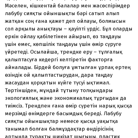
Мәселен, кішкентай балалар мен жасөспірімдер
лабубу сияқты ойыншықты бәрі сатып алып
жатқан соң ғана қажет деп ойлауы, болмысын
сол арқылы анықтауы – қауіпті үрдіс. Бұл оларды
еркін ойлау қабілетінен айырып, өз таңдауы
үшін емес, көпшілік таңдауы үшін өмір сүруге
үйретеді. Осылайша, трендке еру – тұлғалық
қалыптасуға кедергі келтіретін факторға
айналады. Бірдей болуға ұмтылған ұрпақ ертең
өзіндік ой қалыптастырудан, дара таңдау
жасаудан қорқатын күйге түсуі ықтимал.
Төртіншіден, мұндай тұтыну толқындары
экологиялық және экономикалық тұрғыдан да
тиімсіз. Трендпен ғана өмір сүретін нарық қысқа
мерзімді өнімдерге басымдық береді. Лабубу
сияқты ойыншықтар немесе қысқа уақытқа
танымал болған балмұздақтар өндірісінің
артында тұрақты шикізат шығыны, пластик