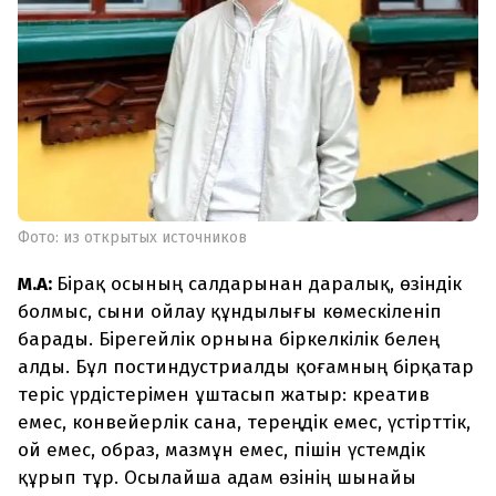
Фото: из открытых источников
М.А:
Бірақ осының салдарынан даралық, өзіндік
болмыс, сыни ойлау құндылығы көмескіленіп
барады. Бірегейлік орнына біркелкілік белең
алды. Бұл постиндустриалды қоғамның бірқатар
теріс үрдістерімен ұштасып жатыр: креатив
емес, конвейерлік сана, тереңдік емес, үстірттік,
ой емес, образ, мазмұн емес, пішін үстемдік
құрып тұр. Осылайша адам өзінің шынайы