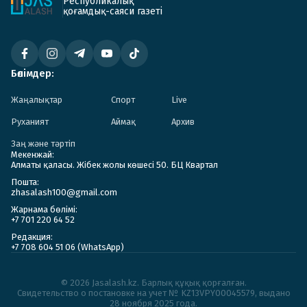
Республикалық
қоғамдық-саяси газеті
Бөлімдер:
Жаңалықтар
Спорт
Live
Руханият
Аймақ
Архив
Заң және тәртіп
Мекенжай:
Алматы қаласы. Жібек жолы көшесі 50. БЦ Квартал
Пошта:
zhasalash100@gmail.com
Жарнама бөлімі:
+7 701 220 64 52
Редакция:
+7 708 604 51 06 (WhatsApp)
© 2026 Jasalash.kz. Барлық құқық қорғалған.
Cвидетельство о постановке на учет № KZ13VPY00045579, выдано
28 ноября 2025 года.