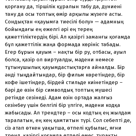
қорғану да, тіршілік құралын табу да, дүниені
тану да осы топтық өмір арқылы жүзеге асты.
Сондықтан «қауымға тиесілі болу» — адамның
бойындағы ең ежелгі әрі ең терең
қажеттіліктердің бірі. Ал қазіргі заманғы қоғамда
бұл қажеттілік жаңа формада көрініс табады.
Егер бұрын қауым – нақты бір ру, отбасы, ауыл
болса, қазір ол виртуалды, мәдени немесе
тұтынушылық қауымдастықтарға айналды. Бір
әнді тыңдайтындар, бір фильм көретіндер, бір
кофе ішетіндер, бірдей стильде киінетіндер –
бәрі де өзін бір символдық топтың мүшесі
ретінде сезінеді. Адам өзін ортада жалғыз
сезінбеу үшін белгілі бір үлгіге, мәдени кодқа
жабысады. Ал трендтер – осы кодтың ең жылдам
таралатын, ең кең қамтитын түрі. Сол себепті де,
сіз атап өткен уақытша, өтпелі құбылыс, яғни
тренд, қазіргі қоғамда өтпелі емес, тұрақты