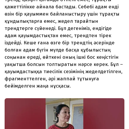
қажеттілікке айнала бастады. Себебі адам енді
өзін бір қауыммен байланыстыру үшін тұрақты
құндылықтарға емес, жедел тарайтын
трендтерге сүйенеді. Бұл дегеніміз, ендігіде
адам қауымдастықтан емес, трендтен тірек
іздейді. Кеше ғана өзге бір трендтің әсерінде
болған адам бүгін мүлде басқа құбылыстың
соңынан ереді, өйткені оның ішкі бос кеңістігін
уақытша болсын толтыратын нәрсе керек. Бұл –
қауымдастыққа тиесілік сезімінің жеделдетілген,
фрагменттелген, әрі жаппай тұтынуға
бейімделген жаңа нұсқасы.