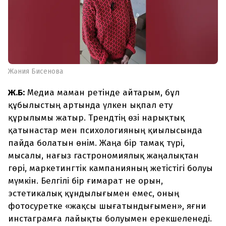
Жәния Бисенова
Ж.Б:
Медиа маман ретінде айтарым, бұл
құбылыстың артында үлкен ықпал ету
құрылымы жатыр. Трендтің өзі нарықтық
қатынастар мен психологияның қиылысында
пайда болатын өнім. Жаңа бір тамақ түрі,
мысалы, нағыз гастрономиялық жаңалықтан
гөрі, маркетингтік кампанияның жетістігі болуы
мүмкін. Белгілі бір ғимарат не орын,
эстетикалық құндылығымен емес, оның
фотосуретке «жақсы шығатындығымен», яғни
инстаграмға лайықты болуымен ерекшеленеді.