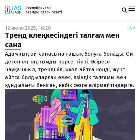
Республикалық
қоғамдық-саяси газеті
12 июля 2025, 16:20
Live
Жаңалықтар
Тренд көлеңкесіндегі талғам мен
Спорт
Газетке жазылу
Live
сана
PDF форматтағы газетті ай сайын электронды
Руханият
Адамның ой-санасына ғашық болуға болады. Ой
поштаңызға алып отырыңыз. Жаңа нөмір
Аймақ
шыққан сәтте сізге бірден жіберіледі. Тек email
деген ең тартымды нәрсе, тіпті. Әсіресе
Архив
енгізіңіз, біз қалғанын өзіміз жібереміз.
Заң және тәртіп
науқаншыл, трендшіл, «көп айтса көнді, жұрт
айтса болдыларға» емес, өзіндік талғамы мен
Редакциямен байланыс
құндылығы бекіген, көбік сөзге елірмейтіндерге.
+7 708 604 51 06
Жарнама бөлімі
+7 701 220 64 52
Пошта
zhasalash100@gmail.com