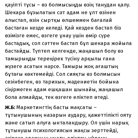
қауіпті тұсы – өз болмысыңды өзің танудан қалу.
Шекара бұзылатын сәт адам не ұлт өзінен
алыстап, өзін сыртқы өлшеммен бағалай
бастаған кезде келеді. Қай кезден бастап біз
өзімізге емес, өзгеге ұнау үшін өмір сүре
бастадық, сол сәттен бастап бұл шекара жойыла
бастайды. Түптеп келгенде, жаңашыл болу өз
тамырыңды тереңірек түсіну арқылы ғана
жүзеге асатын нәрсе. Тамыры жоқ ағаштың
бұтағы көктемейді. Сол сияқты өз болмысын
сезінбеген, өз тарихын, мәдениетін бойына
сіңірмеген адам ешқашан шынайы, жаңашыл
бола алмайды, тек өзгеге еліктеп өтеді.
Ж.Б:
Маркетингтің басты мақсаты –
тұтынушының назарын аудару, қажеттілікті ояту
және сатып алуға ынталандыру. Ол үшін нарық
тұтынушы психологиясын жақсы зерттейді,