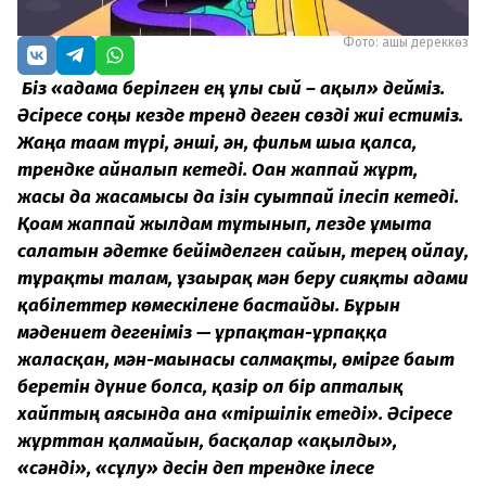
Фото: ашық дереккөз
Біз «адамға берілген ең ұлы сый – ақыл» дейміз.
Әсіресе соңғы кезде тренд деген сөзді жиі естиміз.
Жаңа тағам түрі, әнші, ән, фильм шыға қалса,
трендке айналып кетеді. Оған жаппай жұрт,
жасы да жасамысы да ізін суытпай ілесіп кетеді.
Қоғам жаппай жылдам тұтынып, лезде ұмыта
салатын әдетке бейімделген сайын, терең ойлау,
тұрақты талғам, ұзағырақ мән беру сияқты адами
қабілеттер көмескілене бастайды. Бұрын
мәдениет дегеніміз — ұрпақтан-ұрпаққа
жалғасқан, мән-мағынасы салмақты, өмірге бағыт
беретін дүние болса, қазір ол бір апталық
хайптың аясында ғана «тіршілік етеді». Әсіресе
жұрттан қалмайын, басқалар «ақылды»,
«сәнді», «сұлу» десін деп трендке ілесе