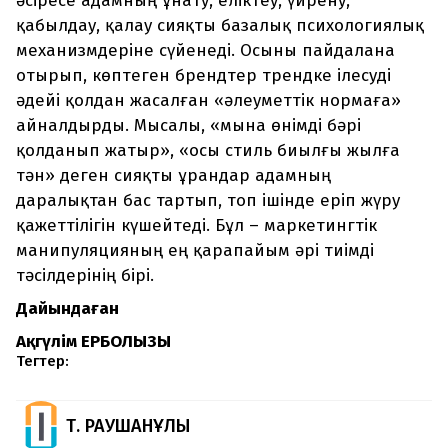
әсіресе адамның ұнату, еліктеу, үйрену,
қабылдау, қалау сияқты базалық психологиялық
механизмдеріне сүйенеді. Осыны пайдалана
отырып, көптеген брендтер трендке ілесуді
әдейі қолдан жасалған «әлеуметтік нормаға»
айналдырды. Мысалы, «мына өнімді бәрі
қолданып жатыр», «осы стиль биылғы жылға
тән» деген сияқты ұрандар адамның
даралықтан бас тартып, топ ішінде еріп жүру
қажеттілігін күшейтеді. Бұл – маркетингтік
манипуляцияның ең қарапайым әрі тиімді
тәсілдерінің бірі.
Дайындаған
Ақгүлім ЕРБОЛҚЫЗЫ
Тегтер:
Т. РАУШАНҰЛЫ