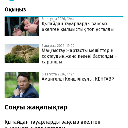
Оқыңыз
8 августа 2026, 12:44
Қытайдан тауарларды заңсыз
әкелген қылмыстық топ ұсталды
7 августа 2026, 19:00
Маңғыстау жартасты мешіттерін
сақтаудың жаңа кезеңі басталды –
сарапшы
6 августа 2026, 17:27
Амангелді Кеңшілікұлы. КЕНТАВР
Соңғы жаңалықтар
Қытайдан тауарларды заңсыз әкелген