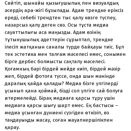
Сөйтіп, шынайы қызығушылық пен визуалдық
әсердің ара-жігі бұзылады. Адам трендке еріксіз
ереді, себебі трендтен тыс қалу көзге түспеу,
назарсыз қалу деген сөз. Осы тұста медиа
сауаттылығы аса маңызды. Адам өзінің
тұтынушылық әдеттерін сұрыптап, трендке
ілесіп жатқанын саналы түрде байқауы тиіс. Бұл
тек эстетика мен талғам мәселесі емес, сонымен
бірге дербес болмысты сақталу мәселесі.
Қоғамның бәрі бірдей жейде киіп, бірдей мәзір
жеп, бірдей фотоға түссе, онда шын мәнінде
даралық қайда қалады? Медиа бізге үлгілерді
ұсынып қана қоймай, бізді сол үлгіге сай болуға
итермелейді. Бірақ медиаға қарсы тұру үшін
медиаға қарсы шығу шарт емес. Ең бастысы –
медиа ұсынған дүниені сүзгіден өткізіп, өз
таңдауыңды жасау, соған жауапкершілікпен
қарау.