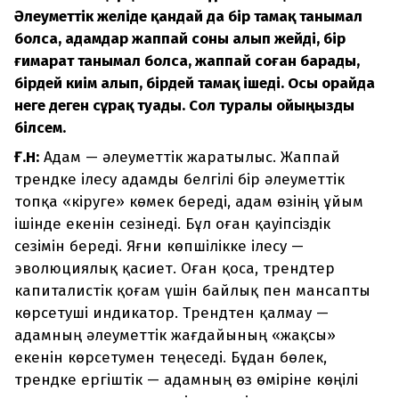
Әлеуметтік желіде қандай да бір тамақ танымал
болса, адамдар жаппай соны алып жейді, бір
ғимарат танымал болса, жаппай соған барады,
бірдей киім алып, бірдей тамақ ішеді. Осы орайда
неге деген сұрақ туады. Сол туралы ойыңызды
білсем.
Ғ.Н:
Адам — әлеуметтік жаратылыс. Жаппай
трендке ілесу адамды белгілі бір әлеуметтік
топқа «кіруге» көмек береді, адам өзінің ұйым
ішінде екенін сезінеді. Бұл оған қауіпсіздік
сезімін береді. Яғни көпшілікке ілесу —
эволюциялық қасиет. Оған қоса, трендтер
капиталистік қоғам үшін байлық пен мансапты
көрсетуші индикатор. Трендтен қалмау —
адамның әлеуметтік жағдайының «жақсы»
екенін көрсетумен теңеседі. Бұдан бөлек,
трендке ергіштік — адамның өз өміріне көңілі