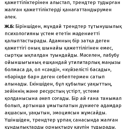
қажеттіліктерінен алыстап, трендтер тудырған
жалған қажеттіліктерді қанағаттандырумен
әлек.
Ж.Б:
Біріншіден, мұндай трендтер тұтынушылық
психологияны үстем ететін мәдениетті
қалыптастырады. Адамның бір затқа деген
қажеттігі оның шынайы қажеттілігінен емес,
сыртқы ықпалдан туындайды. Мәселен, лабубу
ойыншығының ешқандай утилитарлық маңызы
болмаса да, ол «сәнді», «күйзелісті басады»,
«бәрінде бар» деген себептермен сатып
алынады. Екіншіден, бұл құбылыс уақыттың,
зейіннің және ресурстың үстірт, үстеме
қолданысына әкеп соғады. Бір ай ғана танымал
болып, артынша ұмытылатын дүниеге адамдар
ақшасын, уақытын, эмоциясын жұмсайды.
Үшіншіден, трендтер ұрпақ санасында жалған
құндылықтарды орнықтыру қаупін тудырады.