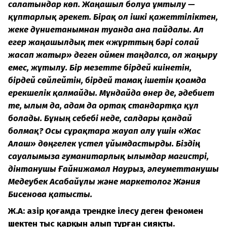
салатындар көп. Жаңашыл болуға ұмтылу —
құптарлық әрекет. Бірақ ол ішкі қажеттіліктен,
жеке дүниетанымнан туғанда ғана пайдалы. Ал
егер жаңашылдық тек «жұрттың бәрі солай
жасап жатыр» деген оймен таңдалса, ол жаңғыру
емес, жұтылу. Бір мезетте бірдей киінетін,
бірдей сөйлейтін, бірдей тамақ ішетін қоғамда
ерекшелік қалмайды. Мұндайда өнер де, әдебиет
те, ғылым да, адам да ортақ стандартқа құл
болады. Бұның себебі неде, салдары қандай
болмақ? Осы сұрақтарға жауап алу үшін «Жас
Алаш» дөңгелек үстел ұйымдастырды. Біздің
сауалымызға гуманитарлық ғылымдар магистрі,
дінтанушы Ғайнижамал Наурыз, әлеуметтанушы
Медеубек Асабайұлы және маркетолог Жәния
Бисенова қатысты.
Ж.А: Қазір қоғамда трендке ілесу деген феномен
шектен тыс қарқын алып тұрған сияқты.