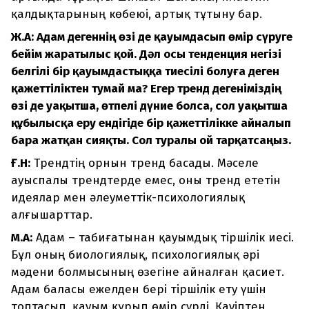
қалдықтарының көбеюі, артық тұтыну бар.
Ж.А: Адам дегеннің өзі де қауымдасып өмір сүруге
бейім жаратылыс қой. Дәл осы тенденция негізі
белгілі бір қауымдастыққа тиесілі болуға деген
қажеттіліктен тумай ма? Егер тренд дегеніміздің
өзі де уақытша, өтпелі дүние болса, сол уақытша
құбылысқа еру ендігіде бір қажеттілікке айналып
бара жатқан сияқты. Сол туралы ой тарқатсаңыз.
Ғ.Н:
Трендтің орнын тренд басады. Мәселе
ауыспалы трендтерде емес, оны тренд ететін
идеялар мен әлеуметтік-психологиялық
алғышарттар.
М.А:
Адам – табиғатынан қауымдық тіршілік иесі.
Бұл оның биологиялық, психологиялық әрі
мәдени болмысының өзегіне айналған қасиет.
Адам баласы ежелден бері тіршілік ету үшін
топтасып, қауым құрып өмір сүрді. Қауіптен