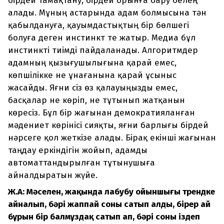
бірдей тамақтану, бірдей орынға бару белең
алады. Мұның астарында адам болмысына тән
қабылдануға, қауымдастықтың бір бөлшегі
болуға деген инстинкт те жатыр. Медиа бұл
инстинкті тиімді пайдаланады. Алгоритмдер
адамның қызығушылығына қарай емес,
көпшілікке не ұнағанына қарай ұсыныс
жасайды. Яғни сіз өз қалауыңызды емес,
басқалар не көріп, не тұтынып жатқанын
көресіз. Бұл бір жағынан демократияланған
мәдениет көрінісі сияқты, яғни барлығы бірдей
нәрсеге қол жеткізе алады. Бірақ екінші жағынан
таңдау еркіндігін жойып, адамды
автоматтандырылған тұтынушыға
айналдыратын жүйе.
Ж.А: Мәселен, жақында лабубу ойыншығы трендке
айналып, бәрі жаппай соны сатып алды, бірер ай
бұрын бір балмұздақ сатып ап, бәрі соны іздеп