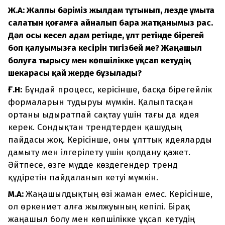
Ж.А: Жалпы бәріміз жылдам тұтынып, лезде ұмыта
салатын қоғамға айналып бара жатқанымыз рас.
Дәл осы кесел адам ретінде, ұлт ретінде бірегей
боп қалуымызға кесірін тигізбей ме? Жаңашыл
болуға тырысу мен көпшілікке ұқсап кетудің
шекарасы қай жерде бұзылады?
Ғ.Н:
Бұндай процесс, керісінше, басқа бірегейлік
формаларын тудыруы мүмкін. Қалыптасқан
ортаны ыдыратпай сақтау үшін тағы да идея
керек. Сондықтан трендтерден қашудың
пайдасы жоқ. Керісінше, оны ұлттық идеяларды
дамыту мен ілгерілету үшін қолдану қажет.
Әйтпесе, өзге мүдде көздегендер тренд
құдіретін пайдаланып кетуі мүмкін.
М.А:
Жаңашылдықтың өзі жаман емес. Керісінше,
ол өркениет алға жылжуының кепілі. Бірақ
жаңашыл болу мен көпшілікке ұқсап кетудің