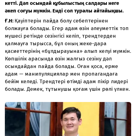
кетті. Дәл осындай құбылыстың салдары неге
әкеп соғуы мүмкін. Енді сол туралы айтайықшы.
Ғ.Н:
Қауіптерін пайда болу себептерінен
болжауға болады. Егер адам өзін әлеуметтік топ
мүшесі ретінде сезінгісі келіп, трендтерден
қалмауға тырысса, бұл оның жеке-дара
қасиеттерінің «бұлдырауына» алып келуі мүмкін.
Көпшілік арасында өзін жалғыз сезіну дәл
осындайдан пайда болады. Оған қоса, ерме
адам — манипуляциялар мен пропагандаға
бейім келеді. Трендтері өтімді адам пікір лидері
болады. Демек, тұтынушы қоғам үшін рөлі үлкен.