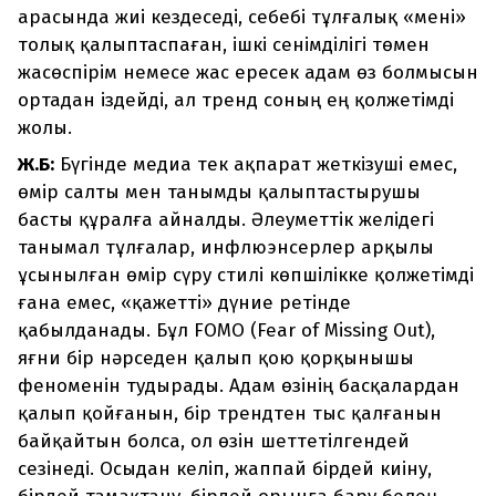
арасында жиі кездеседі, себебі тұлғалық «мені»
толық қалыптаспаған, ішкі сенімділігі төмен
жасөспірім немесе жас ересек адам өз болмысын
ортадан іздейді, ал тренд соның ең қолжетімді
жолы.
Ж.Б:
Бүгінде медиа тек ақпарат жеткізуші емес,
өмір салты мен танымды қалыптастырушы
басты құралға айналды. Әлеуметтік желідегі
танымал тұлғалар, инфлюэнсерлер арқылы
ұсынылған өмір сүру стилі көпшілікке қолжетімді
ғана емес, «қажетті» дүние ретінде
қабылданады. Бұл FOMO (Fear of Missing Out),
яғни бір нәрседен қалып қою қорқынышы
феноменін тудырады. Адам өзінің басқалардан
қалып қойғанын, бір трендтен тыс қалғанын
байқайтын болса, ол өзін шеттетілгендей
сезінеді. Осыдан келіп, жаппай бірдей киіну,