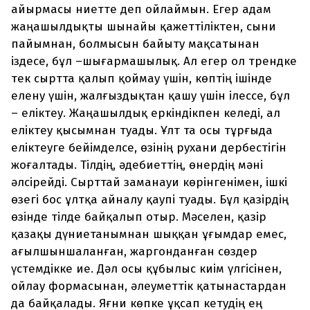
айырмасы ниетте деп ойлаймын. Егер адам
жаңашылдықты шынайы қажеттіліктен, сыни
пайымнан, болмысын байыту мақсатынан
іздесе, бұл –шығармашылық. Ал егер ол трендке
тек сыртта қалып қоймау үшін, көптің ішінде
елену үшін, жалғыздықтан қашу үшін ілессе, бұл
– еліктеу. Жаңашылдық еркіндікпен келеді, ал
еліктеу қысымнан туады. Ұлт та осы тұрғыда
еліктеуге бейімделсе, өзінің рухани дербестігін
жоғалтады. Тілдің, әдебиеттің, өнердің мәні
әлсірейді. Сырттай заманауи көрінгенімен, ішкі
өзегі бос ұлтқа айналу қаупі туады. Бұл қазірдің
өзінде тілде байқалып отыр. Мәселен, қазір
қазақы дүниетанымнан шыққан ұғымдар емес,
ағылшыншаланған, жаргонданған сөздер
үстемдікке ие. Дәл осы құбылыс киім үлгісінен,
ойлау формасынан, әлеуметтік қатынастардан
да байқалады. Яғни көпке ұқсап кетудің ең