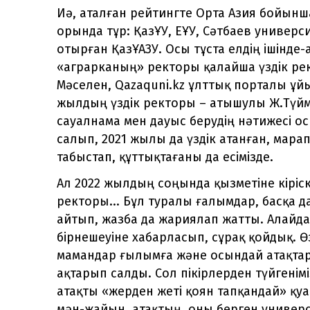
Иә, аталған рейтингте Орта Азия бойын
орында тұр: ҚазҰУ, ЕҰУ, Сәтбаев универс
отырған ҚазҰАЗУ. Осы тұста елдің ішінде
«аграрканың» ректоры қалайша үздік рек
Мәселен, Qazaquni.kz ұлттық порталы ұ
жылдың үздік ректоры – атышулы Ж.Түйме
сауалнама мен дауыс берудің нәтижесі о
салып, 2021 жылы да үздік атанған, мара
табыстап, құттықтағаны да есімізде.
Ал 2022 жылдың соңында қызметіне кіріс
ректоры... Бұл туралы ғалымдар, басқа да
айтып, жазба да жариялап жатты. Алайда 
бірнешеуіне хабарласып, сұрақ қойдық. Ө
мамандар ғылымға және осындай атақтар
ақтарып салды. Сол пікірлерден түйгенімі
атақты «жерден жеті қоян тапқандай» қуан
мән-жайын, атақтың, оны берген универс