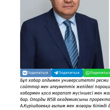
Поделиться
Поделиться
Поделитьс
Бұл хабар алдымен университеттің ресм
сайттар мен әлеуметтік желідегі парақ
хабармен қоса марапат мүсіншесі мен ж
бар. Оларды WSB академиясының прорект
А.Күрішбаевқа ғылым мен жоғары білімді