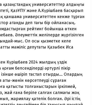
ша қазақстандық университеттер алдыңғы
итеті, ҚазҰПУ және А.Күрішбаев басқарып
-ақ қаншама университеттен кенже тұрған
тор атанды деп тағы бір ойланасың.
йымдастырған рейтинг бойынша өткен
баев. Әлеуметтік желілерде жүргізілген
сындай-мыс. Ол осы қызметке келе
патты мәжіліс депутаты Қазыбек Иса
кен Күрішбаев 2024 жылдың үздік
 қоғам белсенділерді әртүрлі пікір
ізінше өшіріп тастап отырды... Олардың
з аты-жөнін көрсетпеуді сұраған
ға қатысты толғаныстарын іркілмей,
з, жай ғана беріле салған салмағы жоқ
ып, жариялау қателік болған. Әрі істің
итеттің деңгейімен бір танысып шықпай