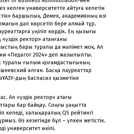
ter of Business Administration-мен
ез келген университетте айтуға келетін
стік» баршылық. Демек, академияның өзі
алмағын дәл көрсетіп бере алмай тұр.
уреаттарға үңіліп көрдік. Ең қызығы
 «үздік ректор» атанғаны
йыстың бары туралы да мәлімет жоқ. Ал
ғни «Педагог 2024» деп жазылыпты.
дік туралы ғылым қоғамдастығының
шневский алған. Басқа лауреаттар
ҚазҰАЗУ-дың баспасөз қызметіне
ас. Ал «үздік ректор» атағы
птары бар байқау. Соңғы уақытта
іп келеді, халықаралық QS рейтингі
ыз. Өз кезегінде бұл – үлкен жетістік.
ді университет өкілі.