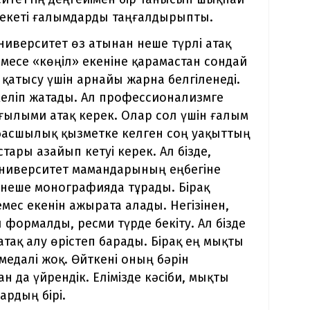
рекеті ғалымдарды таңғалдырыпты.
ниверситет өз атынан неше түрлі атақ
месе «көңіл» екеніне қарамастан сондай
қатысу үшін арнайы жарна белгіленеді.
келіп жатады. Ал профессионализмге
 ғылыми атақ керек. Олар сол үшін ғалым
қ, басшылық қызметке келген соң уақыттың
ры азайып кетуі керек. Ал бізде,
 университет мамандарының еңбегіне
бірнеше монографияда тұрады. Бірақ
емес екенін ажырата алады. Негізінен,
ормалды, ресми түрде бекіту. Ал бізде
 атақ алу өрістеп барады. Бірақ ең мықты
медалі жоқ. Өйткені оның бәрін
 да үйрендік. Елімізде кәсіби, мықты
ардың бірі.