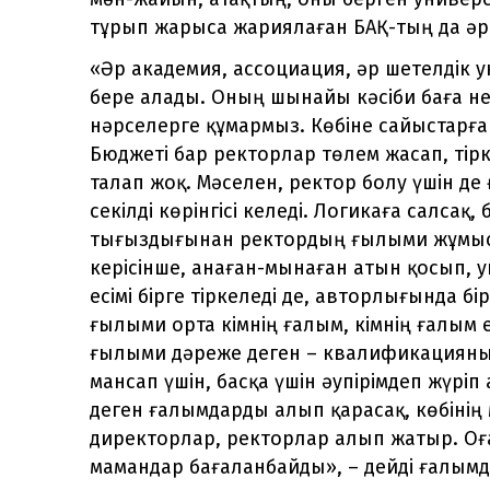
тұрып жарыса жариялаған БАҚ-тың да ә
«Әр академия, ассоциация, әр шетелдік у
бере алады. Оның шынайы кәсіби баға не
нәрселерге құмармыз. Көбіне сайыстарға 
Бюджеті бар ректорлар төлем жасап, тір
талап жоқ. Мәселен, ректор болу үшін де
секілді көрінгісі келеді. Логикаға салса
тығыздығынан ректордың ғылыми жұмыста
керісінше, анаған-мынаған атын қосып,
есімі бірге тіркеледі де, авторлығында 
ғылыми орта кімнің ғалым, кімнің ғалым 
ғылыми дәреже деген – квалификацияны ф
мансап үшін, басқа үшін әупірімдеп жүріп
деген ғалымдарды алып қарасақ, көбінің 
директорлар, ректорлар алып жатыр. Оған
мамандар бағаланбайды», – дейді ғалымд