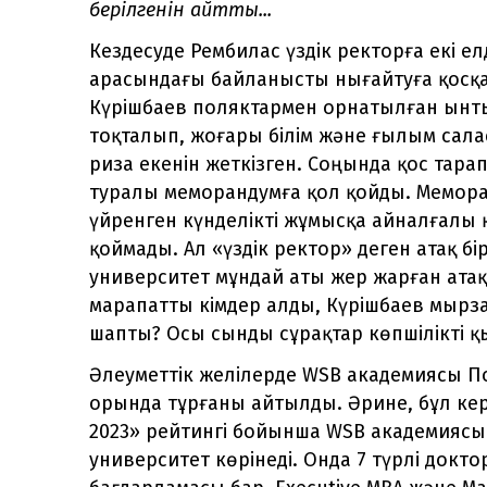
берілгенін айтты...
Кездесуде Рембилас үздік ректорға екі 
арасындағы байланысты нығайтуға қосқан 
Күрішбаев поляктармен орнатылған ынт
тоқталып, жоғары білім және ғылым сал
риза екенін жеткізген. Соңында қос тар
туралы меморандумға қол қойды. Мемора
үйренген күнделікті жұмысқа айналғалы қ
қоймады. Ал «үздік ректор» деген атақ б
университет мұндай аты жер жарған атақ
марапатты кімдер алды, Күрішбаев мырза 
шапты? Осы сынды сұрақтар көпшілікті 
Әлеуметтік желілерде WSB академиясы П
орында тұрғаны айтылды. Әрине, бұл кер
2023» рейтингі бойынша WSB академиясы 
университет көрінеді. Онда 7 түрлі доктор