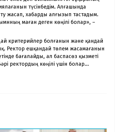
ялағанын түсінбедім. Алғашында
рту жасап, хабарды алғызып тастадым.
жымнның маған деген көңілі болар», –
ндай критерийлер болғанын және қандай
дық. Ректор ешқандай төлем жасамағанын
тінде бағалайды, ал баспасөз қызметі
әрі ректордың көңілі үшін болар...