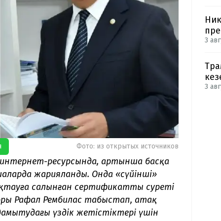
Ник
пре
3 авг
Тра
кез
3 авг
я
Фото: из открытых источников
и интернет-ресурсында, артынша басқа
шаларда жарияланды. Онда «сүйінші»
ақтауға салынған сертификаттың суреті
оры Рафал Рембилас табыстап, атақ
 дамытудағы үздік жетістіктері үшін