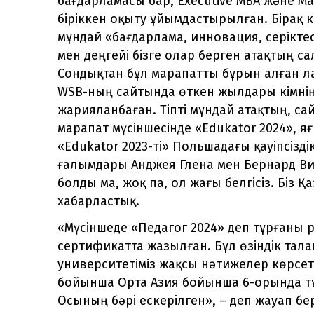
бағдарламасы бар, Executive MBA және Mas
біріккен оқыту ұйымдастырылған. Бірақ к
мұндай «бағдарлама, инновация, серікте
мен деңгейі бізге олар берген атақтың с
Сондықтан бұл марапатты бұрын алған ла
WSB-ның сайтында өткен жылдары кімнің
жарияланбаған. Тіпті мұндай атақтың, са
марапат мүсіншесінде «Еdukator 2024», я
«Еdukator 2023-ті» Польшадағы қауіпсіз
ғалымдары Анджея Глена мен Бернард Ви
болды ма, жоқ па, ол жағы белгісіз. Біз 
хабарластық.
«Мүсіншеде «Педагог 2024» деп тұрғаны р
сертификатта жазылған. Бұл өзіндік тала
университетіміз жақсы нәтижелер көрсет
бойынша Орта Азия бойынша 6-орында тұрм
Осының бәрі ескерілген», – деп жауап бер