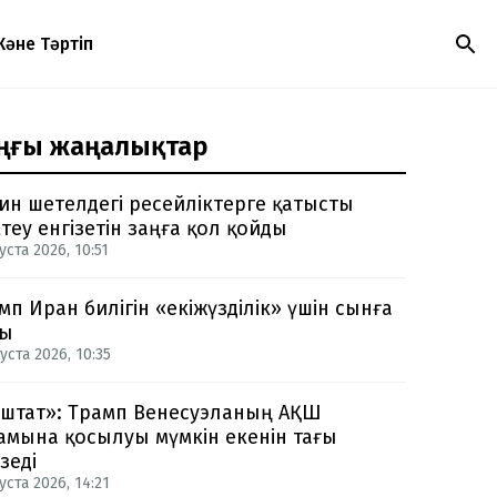
Және Тәртіп
ңғы жаңалықтар
ин шетелдегі ресейліктерге қатысты
теу енгізетін заңға қол қойды
уста 2026, 10:51
мп Иран билігін «екіжүзділік» үшін сынға
ды
уста 2026, 10:35
-штат»: Трамп Венесуэланың АҚШ
амына қосылуы мүмкін екенін тағы
зеді
уста 2026, 14:21