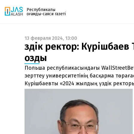
Республикалық
қоғамдық-саяси газеті
13 февраля 2024, 13:00
Газетке жазылу
Үздік ректор: Күрішбае
PDF форматтағы газетті ай сайын электронды
озды
поштаңызға алып отырыңыз. Жаңа нөмір
шыққан сәтте сізге бірден жіберіледі. Тек email
Польша республикасындағы WallStreetBe
енгізіңіз, біз қалғанын өзіміз жібереміз.
зерттеу университетінің басқарма төраға
Күрішбаевты «2024 жылдың үздік ректор