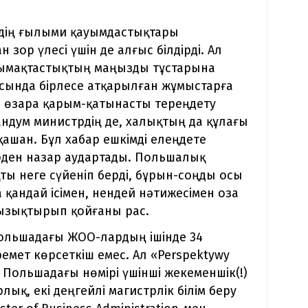
елдің ғылыми қауымдастықтары
зор үлесі үшін де алғыс білдірді. Ал
ымақтастықтың маңызды тұстарына
асында бірлесе атқарылған жұмыстарға
ап өзара қарым-қатынасты тереңдету
ндум министрдің де, халықтың да құлағы
ашан. Бұл хабар ешкімді елеңдете
ірден назар аудартады. Польшалық
ты неге сүйеніп берді, бұрын-соңды осы
қандай ісімен, нендей нәтижесімен оза
қызықтырып қойғаны рас.
ольшадағы ЖОО-лардың ішінде 34
емет көрсеткіш емес. Ал «Perspektywy
Польшадағы нөмірі үшінші жекеменшік(!)
лық, екі деңгейлі магистрлік білім беру