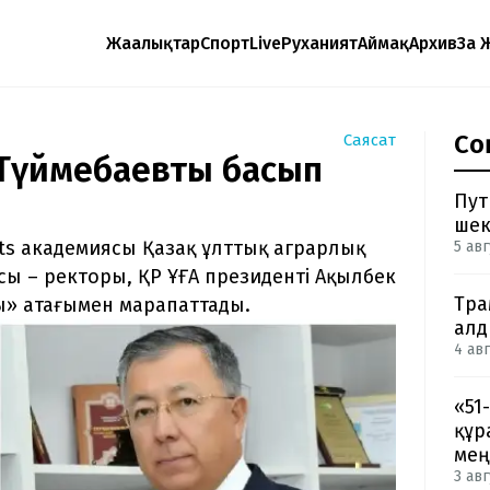
Жаңалықтар
Спорт
Live
Руханият
Аймақ
Архив
Заң 
Со
Саясат
в Түймебаевты басып
Пут
шек
ts академиясы Қазақ ұлттық аграрлық
5 авг
сы – ректоры, ҚР ҰҒА президенті Ақылбек
Тра
ы» атағымен марапаттады.
ал
4 авг
«51
құр
мең
3 авг