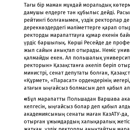
Тағы бір маман мұндай моральдық көтерм
дамушы елдерге тән құбылыс дейді. Расы
рейтингі болғанымен, үздік ректорлар де
дереккөздердегі мәліметтерге қарап от
ректорды марапаттауға құмар екенін бай
үрдіс баршылық. Көрші Ресейде де про
жыл сайын анықтап отырады. Неміс унив
қалмайды екен. Ал польшалық универси
ректорын» Қазақстанға әкеліп беріп оты
министрі, сенат депутаты болған, Қазақст
«Құрмет», «Парасат» ордендерінің иегері
атағын ыңғайсыз болмасын деп қабыл а
«
Бұл марапатты Польшадан Варшава ак
келгесін, ыңғайсыз болар деп қабыл алд
академиясының сенаты маған КазАТУ-да,
отырған ұжымдардың халықаралық жетісті
жатқан, үздік ректорды анықтайтын мара