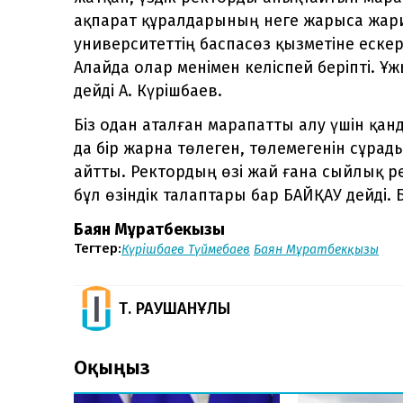
ақпарат құралдарының неге жарыса жари
университеттің баспасөз қызметіне еске
Алайда олар менімен келіспей беріпті. Ұ
дейді А. Күрішбаев.
Біз одан аталған марапатты алу үшін қа
да бір жарна төлеген, төлемегенін сұра
айтты. Ректордың өзі жай ғана сыйлық ре
бұл өзіндік талаптары бар БАЙҚАУ дейді. Б
Баян Мұратбекқызы
Тегтер:
Күрішбаев Түймебаев
Баян Мұратбекқызы
Т. РАУШАНҰЛЫ
Оқыңыз