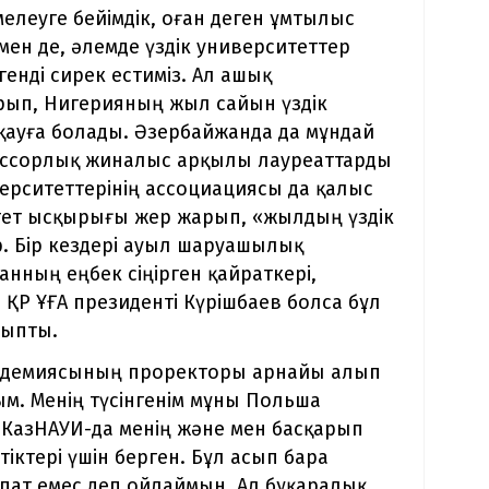
елеуге бейімдік, оған деген ұмтылыс
мен де, әлемде үздік университеттер
генді сирек естиміз. Ал ашық
ырып, Нигерияның жыл сайын үздік
қауға болады. Әзербайжанда да мұндай
фессорлық жиналыс арқылы лауреаттарды
ерситеттерінің ассоциациясы да қалыс
тет ысқырығы жер жарып, «жылдың үздік
р. Бір кездері ауыл шаруашылық
анның еңбек сіңірген қайраткері,
, ҚР ҰҒА президенті Күрішбаев болса бұл
лыпты.
адемиясының проректоры арнайы алып
ым. Менің түсінгенім мұны Польша
 КазНАУИ-да менің және мен басқарып
ктері үшін берген. Бұл асып бара
пат емес деп ойлаймын. Ал бұқаралық