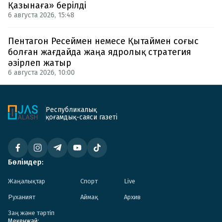
Қазынаға» берілді
6 августа 2026, 15:48
Пентагон Ресеймен немесе Қытаймен соғыс
болған жағдайда жаңа ядролық стратегия
әзірлеп жатыр
6 августа 2026, 10:00
Республикалық
қоғамдық-саяси газеті
Бөлімдер:
Жаңалықтар
Спорт
Live
Руханият
Аймақ
Архив
Заң және тәртіп
Мекенжай: