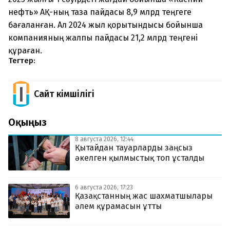
нефть» АҚ-ның таза пайдасы 8,9 млрд теңгеге
бағаланған. Ал 2024 жыл қорытындысы бойынша
компанияның жалпы пайдасы 21,2 млрд теңгені
құраған.
Тегтер:
Сайт Әкімшілігі
Оқыңыз
8 августа 2026, 12:44
Қытайдан тауарларды заңсыз
әкелген қылмыстық топ ұсталды
6 августа 2026, 17:23
Қазақстанның жас шахматшылары
әлем құрамасын ұтты