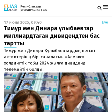
Республикалық
қоғамдық-саяси газеті
17 июня 2025, 09:40
Live
Жаңалықтар
Тимур мен Динара Құлыбаевтар
Спорт
Газетке жазылу
Live
миллиардтаған дивидендтен бас
PDF форматтағы газетті ай сайын электронды
Руханият
тартты
поштаңызға алып отырыңыз. Жаңа нөмір
Аймақ
шыққан сәтте сізге бірден жіберіледі. Тек email
Архив
Тимур мен Динара Құлыбаевтардың негізгі
енгізіңіз, біз қалғанын өзіміз жібереміз.
Заң және тәртіп
активтерінің бірі саналатын «Алмэкс»
холдингтік тобы 2024 жылға дивиденд
Редакциямен байланыс
төлемейтін болды.
+7 708 604 51 06
Жарнама бөлімі
+7 701 220 64 52
Пошта
zhasalash100@gmail.com