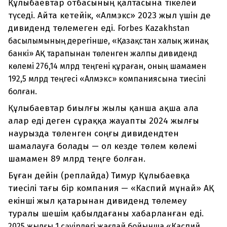
Құлыбаевтар отбасының қалтасына тікелей
түседі. Айта кетейік, «Алмэкс» 2023 жыл үшін де
дивиденд төлемеген еді.
Forbes Kazakhstan
басылымының дерегінше, «Қазақстан халық жинақ
банкі» АҚ тарапынан төленген жалпы дивиденд
көлемі 276,14 млрд теңгені құраған, оның шамамен
192,5 млрд теңгесі «Алмэкс» компаниясына тиесілі
болған.
Құлыбаевтар биылғы жылы қанша ақша ала
алар еді деген сұраққа жауапты 2024 жылғы
наурызда төленген соңғы дивидендтен
шамалауға болады — ол кезде төлем көлемі
шамамен 89 млрд теңге болған.
Бұған дейін (реплайда) Тимур Құлыбаевқа
тиесілі тағы бір компания — «Каспий мұнай» АҚ
екінші жыл қатарынан дивиденд төлемеу
туралы шешім қабылдағаны хабарланған еді.
2025 жылғы 1 сәуірдегі жағдай бойынша «Каспий