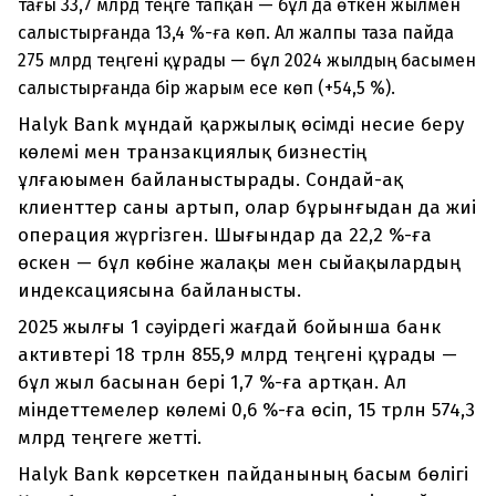
тағы 33,7 млрд теңге тапқан — бұл да өткен жылмен
салыстырғанда 13,4 %-ға көп. Ал жалпы таза пайда
275 млрд теңгені құрады — бұл 2024 жылдың басымен
салыстырғанда бір жарым есе көп (+54,5 %).
Halyk Bank мұндай қаржылық өсімді несие беру
көлемі мен транзакциялық бизнестің
ұлғаюымен байланыстырады. Сондай-ақ
клиенттер саны артып, олар бұрынғыдан да жиі
операция жүргізген. Шығындар да 22,2 %-ға
өскен — бұл көбіне жалақы мен сыйақылардың
индексациясына байланысты.
2025 жылғы 1 сәуірдегі жағдай бойынша банк
активтері 18 трлн 855,9 млрд теңгені құрады —
бұл жыл басынан бері 1,7 %-ға артқан. Ал
міндеттемелер көлемі 0,6 %-ға өсіп, 15 трлн 574,3
млрд теңгеге жетті.
Halyk Bank көрсеткен пайданының басым бөлігі