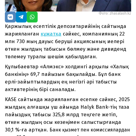
Фото: zhasalash.kz
Қаржылық есептілік депозитарийінің сайтында
жарияланған
құжатқа
сәйкес, компанияның 22
млн 730 мың дауыс беруші акциясының иелері
өткен жылдың табысын бөлмеу және дивиденд
төлемеу туралы шешім қабылдаған.
Құлыбаевтар «Алмэкс» холдингі арқылы «Халық
банкінің» 69,7 пайызын бақылайды. Бұл банк
ерлі-зайыптылардың ең негізгі әрі табысты
активтерінің бірі саналады.
KASE сайтында жарияланған есепке сәйкес, 2025
жылдың алғашқы үш айында Halyk Bank-тің таза
пайыздық табысы 325,8 млрд теңгеге жетіп,
өткен жылдың осы кезеңімен салыстырғанда
30,1 %-ға артқан.
Банк қызмет пен комиссиялардан